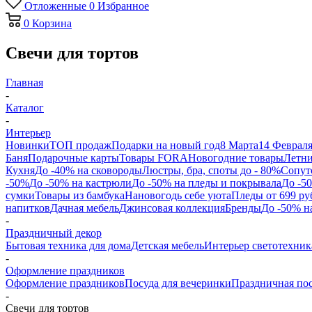
Отложенные
0
Избранное
0
Корзина
Свечи для тортов
Главная
-
Каталог
-
Интерьер
Новинки
ТОП продаж
Подарки на новый год
8 Марта
14 Феврал
Баня
Подарочные карты
Товары FORA
Новогодние товары
Летни
Кухня
До -40% на сковороды
Люстры, бра, споты до - 80%
Сопут
-50%
До -50% на кастрюли
До -50% на пледы и покрывала
До -5
сумки
Товары из бамбука
Нановогодь себе уюта
Пледы от 699 ру
напитков
Дачная мебель
Джинсовая коллекция
Бренды
До -50% н
-
Праздничный декор
Бытовая техника для дома
Детская мебель
Интерьер светотехник
-
Оформление праздников
Оформление праздников
Посуда для вечеринки
Праздничная по
-
Свечи для тортов