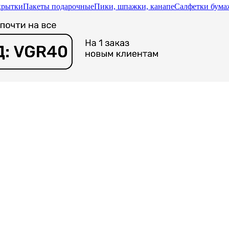
крытки
Пакеты подарочные
Пики, шпажки, канапе
Салфетки бум