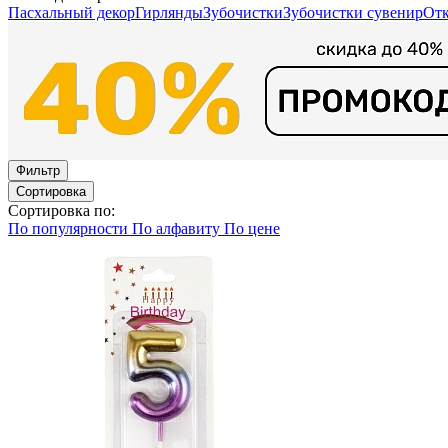
Пасхальный декор
Гирлянды
Зубочистки
Зубочистки сувенир
От
Фильтр
Сортировка
Сортировка по:
По популярности
По алфавиту
По цене