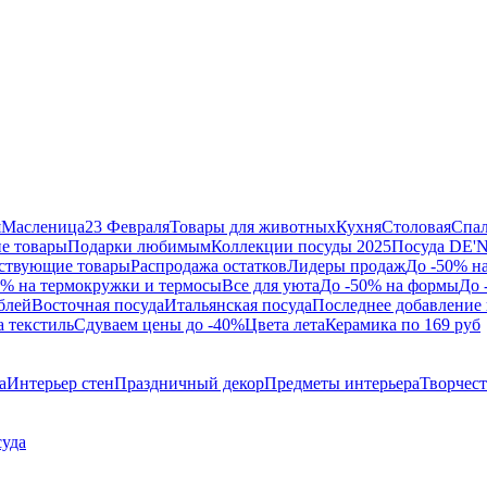
я
Масленица
23 Февраля
Товары для животных
Кухня
Столовая
Спа
е товары
Подарки любимым
Коллекции посуды 2025
Посуда DE'
ствующие товары
Распродажа остатков
Лидеры продаж
До -50% н
0% на термокружки и термосы
Все для уюта
До -50% на формы
До 
блей
Восточная посуда
Итальянская посуда
Последнее добавление 
а текстиль
Сдуваем цены до -40%
Цвета лета
Керамика по 169 руб
а
Интерьер стен
Праздничный декор
Предметы интерьера
Творчес
суда