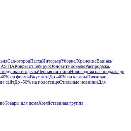
льня
Сад-огород
Пасха
Интерьер
Уборка/Хранение
Ванная/
NASTIA
Ковры от 699 руб
Обновите бокалы
Распродажа.
а подушки и одеяла
Черная пятница
Новогодняя распродажа до
-40% на формы
Вкус лета
До -40% на казаны
Пляжные
на сайт
До -50% на полотенце
Стильные новинки
Для
тво
Товары для дома
Хозяйственная группа