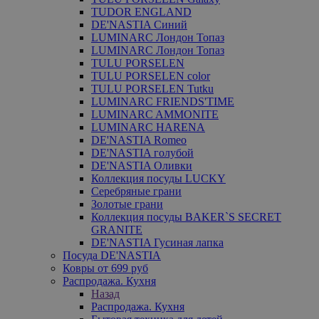
TUDOR ENGLAND
DE'NASTIA Синий
LUMINARC Лондон Топаз
LUMINARC Лондон Топаз
TULU PORSELEN
TULU PORSELEN color
TULU PORSELEN Tutku
LUMINARC FRIENDS'TIME
LUMINARC AMMONITE
LUMINARC HARENA
DE'NASTIA Romeo
DE'NASTIA голубой
DE'NASTIA Оливки
Коллекция посуды LUCKY
Серебряные грани
Золотые грани
Коллекция посуды BAKER`S SECRET
GRANITE
DE'NASTIA Гусиная лапка
Посуда DE'NASTIA
Ковры от 699 руб
Распродажа. Кухня
Назад
Распродажа. Кухня