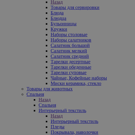
Назад
Товары для сервировки
Блюда
Блюдца
Бульонницы
Кружки
Наборы столовые
Наборы салатников
Салатник большой
Салатник мелкий
Салатник средний
Тарелки десертные
Тарелки обеденные
Тарелки суповые
Чайные, Кофейные наборы
Миски керамика, стекло
Товары для животных
Спальня
Назад
Спальня
Интерьерный текстиль
Назад
Интерьерный текстиль
Пледы
Покрывала, наволочки