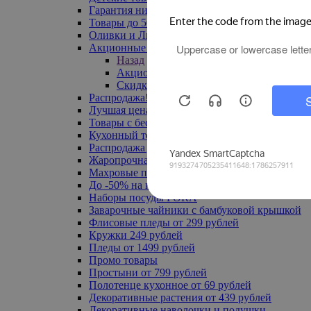
Гарантия низкой цены
Товары до 500 руб
Оливки и Лимоны
Акционные товары
Назад
Акционные товары
Скидка 20% по промокоду
Распродажа! Ульяновск до -70%
Лучшая цена
Товары с бесплатной доставкой
Кухонный текстиль
Распродажа до -50%
Жаропрочная посуда
Махровые полотенца
До -50% на ковры
Наборы посуды FORA
Заварочные чайники с бамбуковой крышкой
Флисовые пледы от 299 рублей
Кружки 249 рублей
Пледы от 1499 рублей
Промо товары
Простыни от 799 рублей
Полотенце кухонное от 69 рублей
Декоративные растения от 439 рублей
Декоративные наволочки и подушки