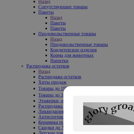
Назад
Сопутствующие товары
Пакеты
Назад
Пакеты
Пакеты
Продовольственные товары
Назад
Продовольственные товары
Кондитерские изделия
Корма для животных
Напитки
Распродажа остатков
Назад
Распродажа остатков
Хиты продаж
Товары до 199₽
Товары до 399₽
Этажерки, обувницы
Распродажа текстиля до -50%
Ликвидация до -70%
Антисептики
Керамика по 129 руб
Скидки до 70%
Детские товары