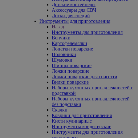
Детские контейнеры
Аксессуары для СВЧ
Лотки для специй
Инструменты для приготовления
Назад
Инструменты для приготовления
Венчики
Картофелемялки
Лопатки поварские
Половники
Шумовки
Щипцы поварские
Ложки поварские
Ложки поварские для спагетти
Вилки поварские
Наборы кухонных принадлежностей с
подставкой
Наборы кухонных принадлежностей
без подставки
Скалки
Коврики для приготовления
Кисти кулинарные
Инструменты кондитерские
Инструменты для приготовления
мороженого