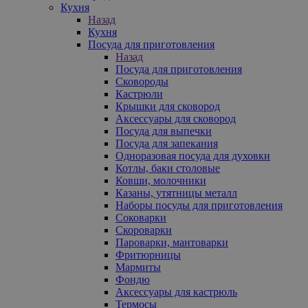
Кухня
Назад
Кухня
Посуда для приготовления
Назад
Посуда для приготовления
Сковороды
Кастрюли
Крышки для сковород
Аксессуары для сковород
Посуда для выпечки
Посуда для запекания
Одноразовая посуда для духовки
Котлы, баки столовые
Ковши, молочники
Казаны, утятницы металл
Наборы посуды для приготовления
Соковарки
Скороварки
Пароварки, мантоварки
Фритюрницы
Мармиты
Фондю
Аксессуары для кастрюль
Термосы