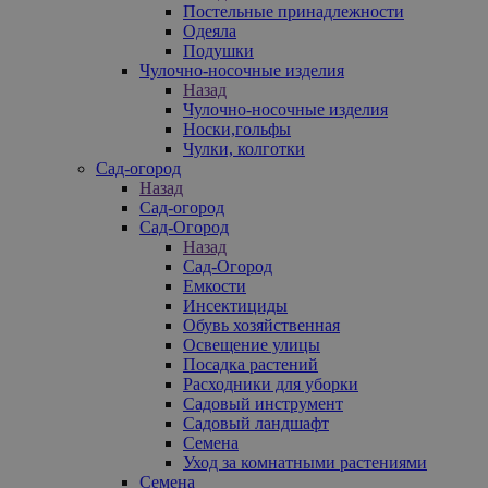
Постельные принадлежности
Одеяла
Подушки
Чулочно-носочные изделия
Назад
Чулочно-носочные изделия
Носки,гольфы
Чулки, колготки
Сад-огород
Назад
Сад-огород
Сад-Огород
Назад
Сад-Огород
Емкости
Инсектициды
Обувь хозяйственная
Освещение улицы
Посадка растений
Расходники для уборки
Садовый инструмент
Садовый ландшафт
Семена
Уход за комнатными растениями
Семена