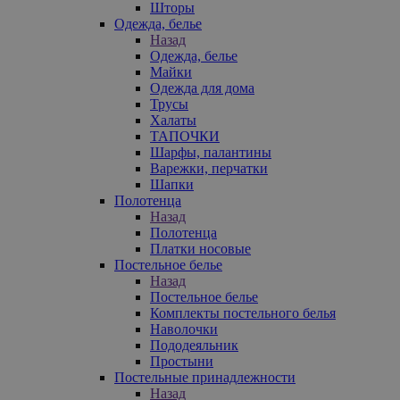
Шторы
Одежда, белье
Назад
Одежда, белье
Майки
Одежда для дома
Трусы
Халаты
ТАПОЧКИ
Шарфы, палантины
Варежки, перчатки
Шапки
Полотенца
Назад
Полотенца
Платки носовые
Постельное белье
Назад
Постельное белье
Комплекты постельного белья
Наволочки
Пододеяльник
Простыни
Постельные принадлежности
Назад