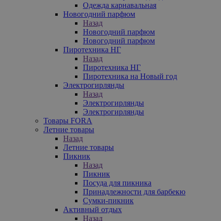
Одежда карнавальная
Новогодний парфюм
Назад
Новогодний парфюм
Новогодний парфюм
Пиротехника НГ
Назад
Пиротехника НГ
Пиротехника на Новый год
Электрогирлянды
Назад
Электрогирлянды
Электрогирлянды
Товары FORA
Летние товары
Назад
Летние товары
Пикник
Назад
Пикник
Посуда для пикника
Принадлежности для барбекю
Сумки-пикник
Активный отдых
Назад