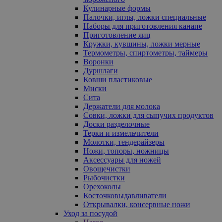
Кулинарные формы
Палочки, иглы, ложки специальные
Наборы для приготовления канапе
Приготовление яиц
Кружки, кувшины, ложки мерные
Термометры, спиртометры, таймеры
Воронки
Дуршлаги
Ковши пластиковые
Миски
Сита
Держатели для молока
Совки, ложки для сыпучих продуктов
Доски разделочные
Терки и измельчители
Молотки, тендерайзеры
Ножи, топоры, ножницы
Аксессуары для ножей
Овощечистки
Рыбочистки
Орехоколы
Косточковыдавливатели
Открывалки, консервные ножи
Уход за посудой