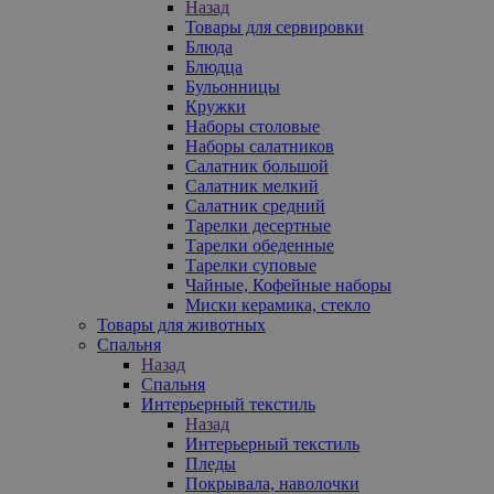
Назад
Товары для сервировки
Блюда
Блюдца
Бульонницы
Кружки
Наборы столовые
Наборы салатников
Салатник большой
Салатник мелкий
Салатник средний
Тарелки десертные
Тарелки обеденные
Тарелки суповые
Чайные, Кофейные наборы
Миски керамика, стекло
Товары для животных
Спальня
Назад
Спальня
Интерьерный текстиль
Назад
Интерьерный текстиль
Пледы
Покрывала, наволочки