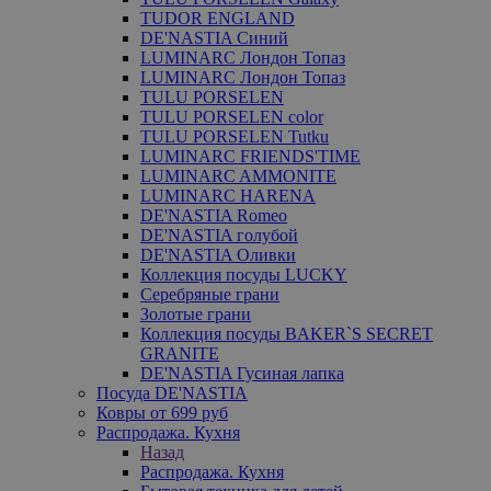
TUDOR ENGLAND
DE'NASTIA Синий
LUMINARC Лондон Топаз
LUMINARC Лондон Топаз
TULU PORSELEN
TULU PORSELEN color
TULU PORSELEN Tutku
LUMINARC FRIENDS'TIME
LUMINARC AMMONITE
LUMINARC HARENA
DE'NASTIA Romeo
DE'NASTIA голубой
DE'NASTIA Оливки
Коллекция посуды LUCKY
Серебряные грани
Золотые грани
Коллекция посуды BAKER`S SECRET
GRANITE
DE'NASTIA Гусиная лапка
Посуда DE'NASTIA
Ковры от 699 руб
Распродажа. Кухня
Назад
Распродажа. Кухня