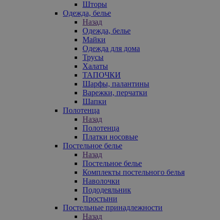
Шторы
Одежда, белье
Назад
Одежда, белье
Майки
Одежда для дома
Трусы
Халаты
ТАПОЧКИ
Шарфы, палантины
Варежки, перчатки
Шапки
Полотенца
Назад
Полотенца
Платки носовые
Постельное белье
Назад
Постельное белье
Комплекты постельного белья
Наволочки
Пододеяльник
Простыни
Постельные принадлежности
Назад