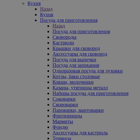
Кухня
Назад
Кухня
Посуда для приготовления
Назад
Посуда для приготовления
Сковороды
Кастрюли
Крышки для сковород
Аксессуары для сковород
Посуда для выпечки
Посуда для запекания
Одноразовая посуда для духовки
Котлы, баки столовые
Ковши, молочники
Казаны, утятницы металл
Наборы посуды для приготовления
Соковарки
Скороварки
Пароварки, мантоварки
Фритюрницы
Мармиты
Фондю
Аксессуары для кастрюль
Термосы