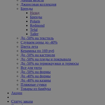
Дачная мебель
Джинсовая коллекция
Бренды
Назад
Бренды
Polaris
Redmond
Tefal
Taller
До -50% на текстиль
Сдуваем цены до -40%
Цвета лета
Керамика по 169 руб
До -50% на кастрюли
До -50% на пледы и покрывала
До -50% на термокружки и термосы
Все для уюта
До -50% на формы
До -40% на формы
До -40% на казаны
Пляжные сумки
Товары из бамбука
Акции
Статус заказа