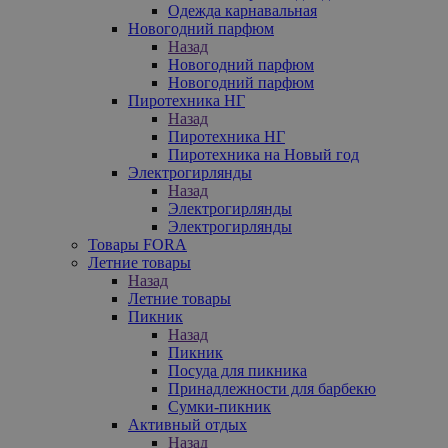
Одежда карнавальная
Новогодний парфюм
Назад
Новогодний парфюм
Новогодний парфюм
Пиротехника НГ
Назад
Пиротехника НГ
Пиротехника на Новый год
Электрогирлянды
Назад
Электрогирлянды
Электрогирлянды
Товары FORA
Летние товары
Назад
Летние товары
Пикник
Назад
Пикник
Посуда для пикника
Принадлежности для барбекю
Сумки-пикник
Активный отдых
Назад