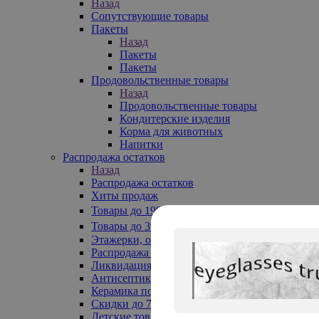
Назад
Сопутствующие товары
Пакеты
Назад
Пакеты
Пакеты
Продовольственные товары
Назад
Продовольственные товары
Кондитерские изделия
Корма для животных
Напитки
Распродажа остатков
Назад
Распродажа остатков
Хиты продаж
Товары до 199₽
Товары до 399₽
Этажерки, обувницы
Распродажа текстиля до -50%
Ликвидация до -70%
Антисептики
Керамика по 129 руб
Скидки до 70%
Детские товары