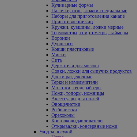
Кулинарные формы
Палочки, иглы, ложки специальные
Наборы для приготовления канапе
Приготовление яиц
Кружки, кувшины, ложки мерные
Термометры, спиртометры, таймеры
Воронки
Дуршлаги
Ковши пластиковые
Миски
Сита
Держатели для молока
Совки, ложки для сыпучих продуктов
Доски разделочные
Терки и измельчители
Молотки, тендерайзеры
Ножи, топоры, ножницы
Аксессуары для ножей
Овощечистки
Рыбочистки
Орехоколы
Косточковыдавливатели
Открывалки, консервные ножи
Уход за посудой