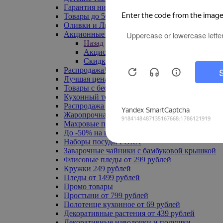
Гарантия низкой цены
Товары до 500 руб
Оливки и Лимоны
Акционные товары
Назад
Акционные товары
Скидка 20% по промокоду
Распродажа! Ульяновск до -70%
Лучшая цена
Товары с бесплатной доставкой
Кухонный текстиль
Распродажа до -50%
Жаропрочная посуда
Махровые полотенца
До -50% на ковры
Наборы посуды FORA
Заварочные чайники с бамбуковой крышкой
Флисовые пледы от 299 рублей
Кружки 249 рублей
Пледы от 1499 рублей
Промо товары
Простыни от 799 рублей
Полотенце кухонное от 69 рублей
Декоративные растения от 439 рублей
Декоративные наволочки и подушки