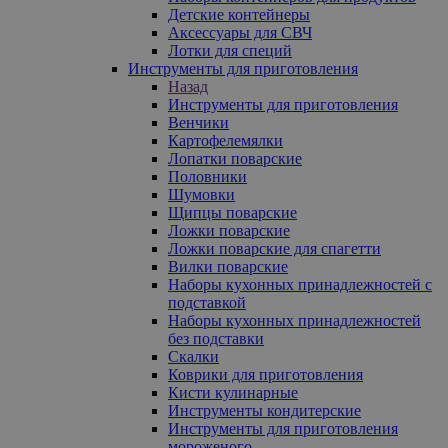
Детские контейнеры
Аксессуары для СВЧ
Лотки для специй
Инструменты для приготовления
Назад
Инструменты для приготовления
Венчики
Картофелемялки
Лопатки поварские
Половники
Шумовки
Щипцы поварские
Ложки поварские
Ложки поварские для спагетти
Вилки поварские
Наборы кухонных принадлежностей с
подставкой
Наборы кухонных принадлежностей
без подставки
Скалки
Коврики для приготовления
Кисти кулинарные
Инструменты кондитерские
Инструменты для приготовления
мороженого