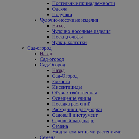
Постельные принадлежности
Одеяла
Подушки
Чулочно-носочные изделия
Назад
Чулочно-носочные изделия
Носки,гольфы
Чулки, колготки
Сад-огород
Назад
Сад-огород
Сад-Огород
Назад
Сад-Огород
Емкости
Инсектициды
Обувь хозяйственная
Освещение улицы
Посадка растений
Расходники для уборки
Садовый инструмент
Садовый ландшафт
Семена
Уход за комнатными растениями
Семена