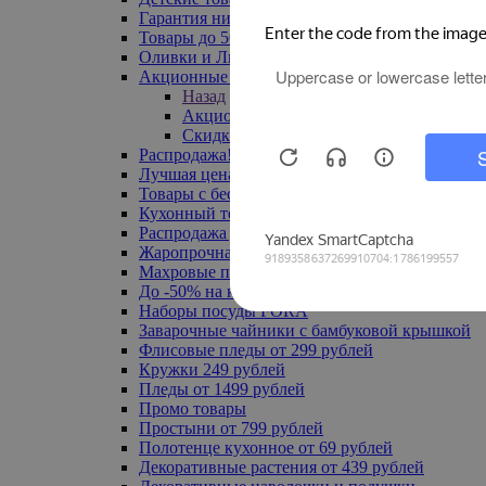
Гарантия низкой цены
Товары до 500 руб
Оливки и Лимоны
Акционные товары
Назад
Акционные товары
Скидка 20% по промокоду
Распродажа! Ульяновск до -70%
Лучшая цена
Товары с бесплатной доставкой
Кухонный текстиль
Распродажа до -50%
Жаропрочная посуда
Махровые полотенца
До -50% на ковры
Наборы посуды FORA
Заварочные чайники с бамбуковой крышкой
Флисовые пледы от 299 рублей
Кружки 249 рублей
Пледы от 1499 рублей
Промо товары
Простыни от 799 рублей
Полотенце кухонное от 69 рублей
Декоративные растения от 439 рублей