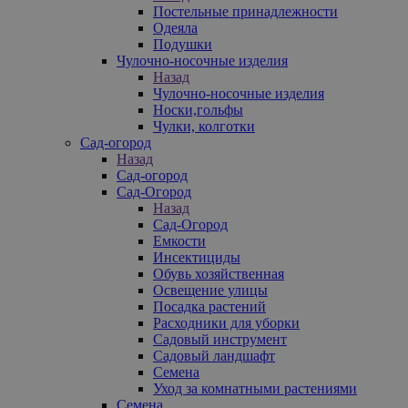
Постельные принадлежности
Одеяла
Подушки
Чулочно-носочные изделия
Назад
Чулочно-носочные изделия
Носки,гольфы
Чулки, колготки
Сад-огород
Назад
Сад-огород
Сад-Огород
Назад
Сад-Огород
Емкости
Инсектициды
Обувь хозяйственная
Освещение улицы
Посадка растений
Расходники для уборки
Садовый инструмент
Садовый ландшафт
Семена
Уход за комнатными растениями
Семена