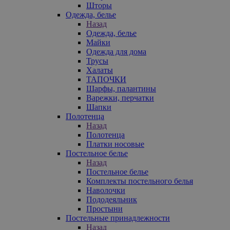
Шторы
Одежда, белье
Назад
Одежда, белье
Майки
Одежда для дома
Трусы
Халаты
ТАПОЧКИ
Шарфы, палантины
Варежки, перчатки
Шапки
Полотенца
Назад
Полотенца
Платки носовые
Постельное белье
Назад
Постельное белье
Комплекты постельного белья
Наволочки
Пододеяльник
Простыни
Постельные принадлежности
Назад