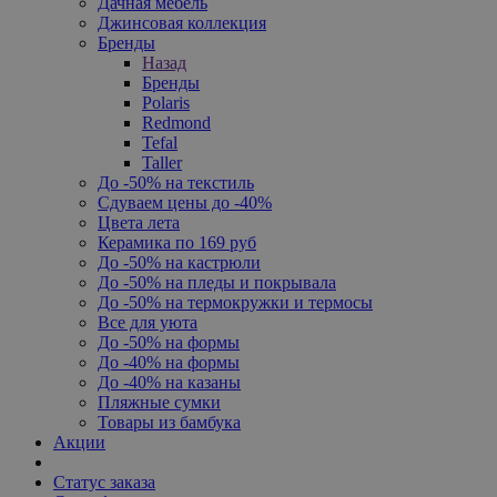
Дачная мебель
Джинсовая коллекция
Бренды
Назад
Бренды
Polaris
Redmond
Tefal
Taller
До -50% на текстиль
Сдуваем цены до -40%
Цвета лета
Керамика по 169 руб
До -50% на кастрюли
До -50% на пледы и покрывала
До -50% на термокружки и термосы
Все для уюта
До -50% на формы
До -40% на формы
До -40% на казаны
Пляжные сумки
Товары из бамбука
Акции
Статус заказа