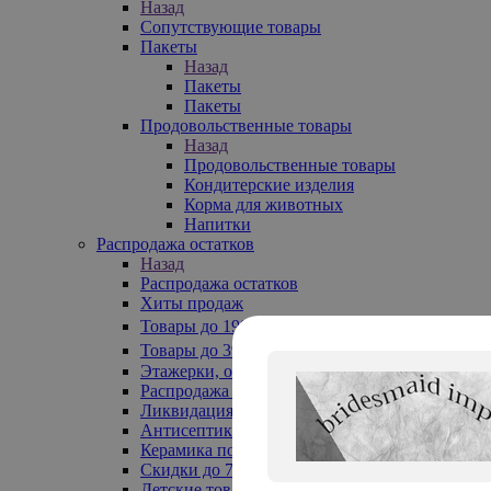
Назад
Сопутствующие товары
Пакеты
Назад
Пакеты
Пакеты
Продовольственные товары
Назад
Продовольственные товары
Кондитерские изделия
Корма для животных
Напитки
Распродажа остатков
Назад
Распродажа остатков
Хиты продаж
Товары до 199₽
Товары до 399₽
Этажерки, обувницы
Распродажа текстиля до -50%
Ликвидация до -70%
Антисептики
Керамика по 129 руб
Скидки до 70%
Детские товары