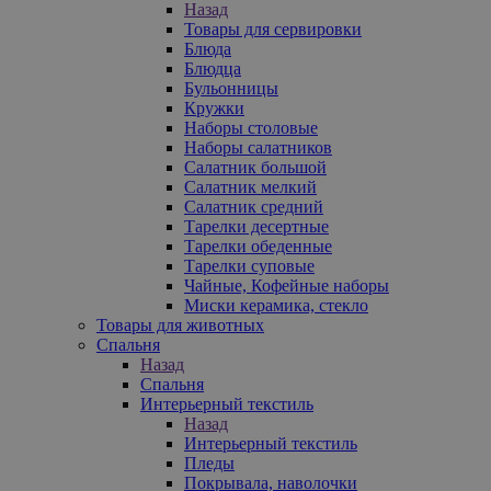
Назад
Товары для сервировки
Блюда
Блюдца
Бульонницы
Кружки
Наборы столовые
Наборы салатников
Салатник большой
Салатник мелкий
Салатник средний
Тарелки десертные
Тарелки обеденные
Тарелки суповые
Чайные, Кофейные наборы
Миски керамика, стекло
Товары для животных
Спальня
Назад
Спальня
Интерьерный текстиль
Назад
Интерьерный текстиль
Пледы
Покрывала, наволочки