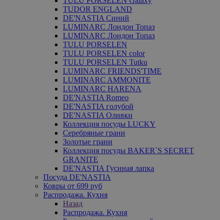
TULU PORSELEN Galaxy
TUDOR ENGLAND
DE'NASTIA Синий
LUMINARC Лондон Топаз
LUMINARC Лондон Топаз
TULU PORSELEN
TULU PORSELEN color
TULU PORSELEN Tutku
LUMINARC FRIENDS'TIME
LUMINARC AMMONITE
LUMINARC HARENA
DE'NASTIA Romeo
DE'NASTIA голубой
DE'NASTIA Оливки
Коллекция посуды LUCKY
Серебряные грани
Золотые грани
Коллекция посуды BAKER`S SECRET
GRANITE
DE'NASTIA Гусиная лапка
Посуда DE'NASTIA
Ковры от 699 руб
Распродажа. Кухня
Назад
Распродажа. Кухня