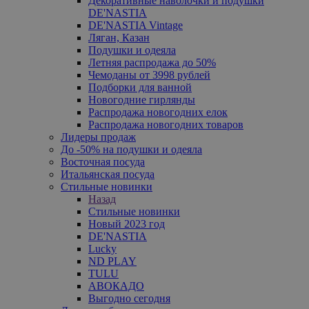
Декоративные наволочки и подушки
DE'NASTIA
DE'NASTIA Vintage
Ляган, Казан
Подушки и одеяла
Летняя распродажа до 50%
Чемоданы от 3998 рублей
Подборки для ванной
Новогодние гирлянды
Распродажа новогодних елок
Распродажа новогодних товаров
Лидеры продаж
До -50% на подушки и одеяла
Восточная посуда
Итальянская посуда
Стильные новинки
Назад
Стильные новинки
Новый 2023 год
DE'NASTIA
Lucky
ND PLAY
TULU
АВОКАДО
Выгодно сегодня