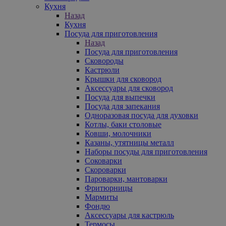
Кухня
Назад
Кухня
Посуда для приготовления
Назад
Посуда для приготовления
Сковороды
Кастрюли
Крышки для сковород
Аксессуары для сковород
Посуда для выпечки
Посуда для запекания
Одноразовая посуда для духовки
Котлы, баки столовые
Ковши, молочники
Казаны, утятницы металл
Наборы посуды для приготовления
Соковарки
Скороварки
Пароварки, мантоварки
Фритюрницы
Мармиты
Фондю
Аксессуары для кастрюль
Термосы