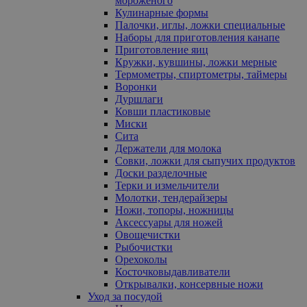
мороженого
Кулинарные формы
Палочки, иглы, ложки специальные
Наборы для приготовления канапе
Приготовление яиц
Кружки, кувшины, ложки мерные
Термометры, спиртометры, таймеры
Воронки
Дуршлаги
Ковши пластиковые
Миски
Сита
Держатели для молока
Совки, ложки для сыпучих продуктов
Доски разделочные
Терки и измельчители
Молотки, тендерайзеры
Ножи, топоры, ножницы
Аксессуары для ножей
Овощечистки
Рыбочистки
Орехоколы
Косточковыдавливатели
Открывалки, консервные ножи
Уход за посудой