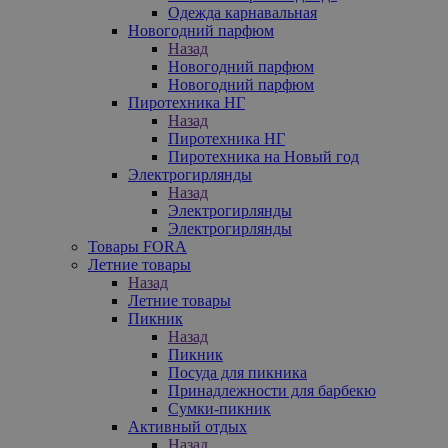
Одежда карнавальная
Новогодний парфюм
Назад
Новогодний парфюм
Новогодний парфюм
Пиротехника НГ
Назад
Пиротехника НГ
Пиротехника на Новый год
Электрогирлянды
Назад
Электрогирлянды
Электрогирлянды
Товары FORA
Летние товары
Назад
Летние товары
Пикник
Назад
Пикник
Посуда для пикника
Принадлежности для барбекю
Сумки-пикник
Активный отдых
Назад