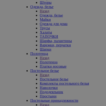
Шторы
Одежда, белье
Назад
Одежда, белье
Майки
Одежда для дома
Трусы
Халаты
ТАПОЧКИ
Шарфы, палантины
Варежки, перчатки
Шапки
Полотенца
Назад
Полотенца
Платки носовые
Постельное белье
Назад
Постельное белье
Комплекты постельного белья
Наволочки
Пододеяльник
Простыни
Постельные принадлежности
Назад