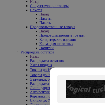
Назад
Сопутствующие товары
Пакеты
Назад
Пакеты
Пакеты
Продовольственные товары
Назад
Продовольственные товары
Кондитерские изделия
Корма для животных
Напитки
Распродажа остатков
Назад
Распродажа остатков
Хиты продаж
Товары до 199₽
Товары до 399₽
Этажерки, обувницы
Распродажа текстиля до -50%
Ликвидация до -70%
Антисептики
Керамика по 129 руб
Скидки до 70%
Детские товары