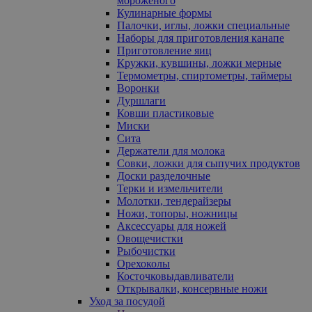
мороженого
Кулинарные формы
Палочки, иглы, ложки специальные
Наборы для приготовления канапе
Приготовление яиц
Кружки, кувшины, ложки мерные
Термометры, спиртометры, таймеры
Воронки
Дуршлаги
Ковши пластиковые
Миски
Сита
Держатели для молока
Совки, ложки для сыпучих продуктов
Доски разделочные
Терки и измельчители
Молотки, тендерайзеры
Ножи, топоры, ножницы
Аксессуары для ножей
Овощечистки
Рыбочистки
Орехоколы
Косточковыдавливатели
Открывалки, консервные ножи
Уход за посудой