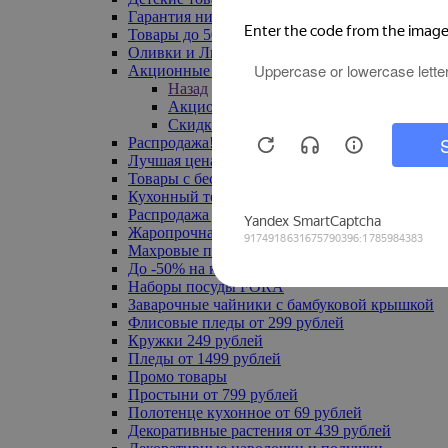
Гарантия низкой цены
Товары до 500 руб
Оливки и Лимоны
Акционные товары
Назад
Акционные товары
Скидка 20% по промокоду
Распродажа! Ульяновск до -70%
Лучшая цена
Товары с бесплатной доставкой
Кухонный текстиль
Распродажа до -50%
Жаропрочная посуда
Махровые полотенца
До -50% на ковры
Наборы посуды FORA
Заварочные чайники с бамбуковой крышкой
Флисовые пледы от 299 рублей
Кружки 249 рублей
Пледы от 1499 рублей
Промо товары
Простыни от 799 рублей
Полотенце кухонное от 69 рублей
Декоративные растения от 439 рублей