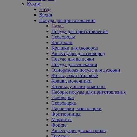
Кухня
Назад
Кухня
Посуда для приготовления
Назад
Посуда для приготовления
Сковороды
Кастрюли
Крышки для сковород
Аксессуары для сковород
Посуда для выпечки
Посуда для запекания
Одноразовая посуда для духовки
Котлы, баки столовые
Ковши, молочники
Казаны, утятницы металл
Наборы посуды для приготовления
Соковарки
Скороварки
Пароварки, мантоварки
Фритюрницы
Мармиты
Фондю
Аксессуары для кастрюль
Термосы