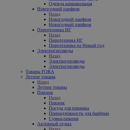
Одежда карнавальная
Новогодний парфюм
Назад
Новогодний парфюм
Новогодний парфюм
Пиротехника НГ
Назад
Пиротехника НГ
Пиротехника на Новый год
Электрогирлянды
Назад
Электрогирлянды
Электрогирлянды
Товары FORA
Летние товары
Назад
Летние товары
Пикник
Назад
Пикник
Посуда для пикника
Принадлежности для барбекю
Сумки-пикник
Активный отдых
Назад