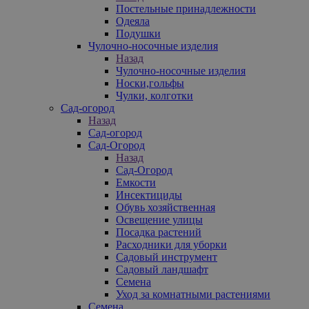
Постельные принадлежности
Одеяла
Подушки
Чулочно-носочные изделия
Назад
Чулочно-носочные изделия
Носки,гольфы
Чулки, колготки
Сад-огород
Назад
Сад-огород
Сад-Огород
Назад
Сад-Огород
Емкости
Инсектициды
Обувь хозяйственная
Освещение улицы
Посадка растений
Расходники для уборки
Садовый инструмент
Садовый ландшафт
Семена
Уход за комнатными растениями
Семена