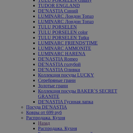
TULU PORSELEN Galaxy
TUDOR ENGLAND
DE'NASTIA Синий
LUMINARC Лондон Топаз
LUMINARC Лондон Топаз
TULU PORSELEN
TULU PORSELEN color
TULU PORSELEN Tutku
LUMINARC FRIENDS'TIME
LUMINARC AMMONITE
LUMINARC HARENA
DE'NASTIA Romeo
DE'NASTIA голубой
DE'NASTIA Оливки
Коллекция посуды LUCKY
Серебряные грани
Золотые грани
Коллекция посуды BAKER`S SECRET
GRANITE
DE'NASTIA Гусиная лапка
Посуда DE'NASTIA
Ковры от 699 руб
Распродажа. Кухня
Назад
Распродажа. Кухня