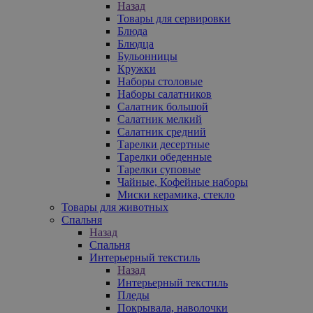
Назад
Товары для сервировки
Блюда
Блюдца
Бульонницы
Кружки
Наборы столовые
Наборы салатников
Салатник большой
Салатник мелкий
Салатник средний
Тарелки десертные
Тарелки обеденные
Тарелки суповые
Чайные, Кофейные наборы
Миски керамика, стекло
Товары для животных
Спальня
Назад
Спальня
Интерьерный текстиль
Назад
Интерьерный текстиль
Пледы
Покрывала, наволочки