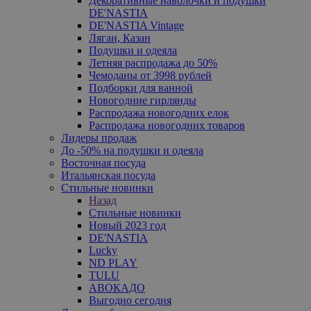
Декоративные наволочки и подушки
DE'NASTIA
DE'NASTIA Vintage
Ляган, Казан
Подушки и одеяла
Летняя распродажа до 50%
Чемоданы от 3998 рублей
Подборки для ванной
Новогодние гирлянды
Распродажа новогодних елок
Распродажа новогодних товаров
Лидеры продаж
До -50% на подушки и одеяла
Восточная посуда
Итальянская посуда
Стильные новинки
Назад
Стильные новинки
Новый 2023 год
DE'NASTIA
Lucky
ND PLAY
TULU
АВОКАДО
Выгодно сегодня