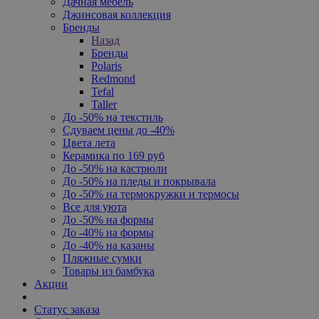
Дачная мебель
Джинсовая коллекция
Бренды
Назад
Бренды
Polaris
Redmond
Tefal
Taller
До -50% на текстиль
Сдуваем цены до -40%
Цвета лета
Керамика по 169 руб
До -50% на кастрюли
До -50% на пледы и покрывала
До -50% на термокружки и термосы
Все для уюта
До -50% на формы
До -40% на формы
До -40% на казаны
Пляжные сумки
Товары из бамбука
Акции
Статус заказа