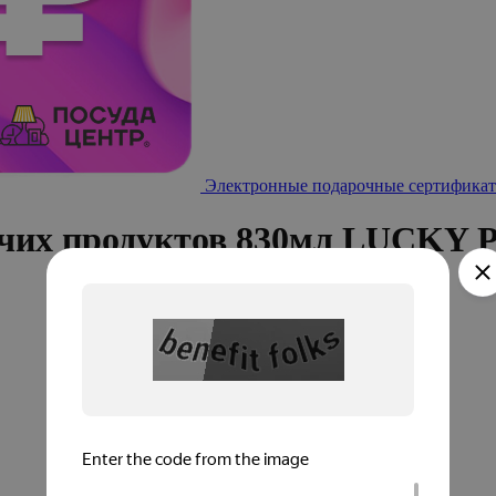
Электронные подарочные сертификат
учих продуктов 830мл LUCKY P