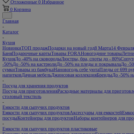
Отложенные
0
Избранное
0
Корзина
Главная
-
Каталог
-
Кухня
Новинки
ТОП продаж
Подарки на новый год
8 Марта
14 Феврал
Баня
Подарочные карты
Товары FORA
Новогодние товары
Летни
Кухня
До -40% на сковороды
Люстры, бра, споты до - 80%
Сопут
-50%
До -50% на кастрюли
До -50% на пледы и покрывала
До -5
сумки
Товары из бамбука
Нановогодь себе уюта
Пледы от 699 ру
напитков
Дачная мебель
Джинсовая коллекция
Бренды
До -50% н
-
Посуда для хранения продуктов
Посуда для приготовления
Расходные материалы для приготовл
столовый текстиль
-
Емкости для сыпучих продуктов
Емкости для сыпучих продуктов
Аксессуары для емкостей
Емкос
посуды
Контейнеры для продуктов
Наборы контейнеров для про
-
Емкости для сыпучих продуктов пластиковые