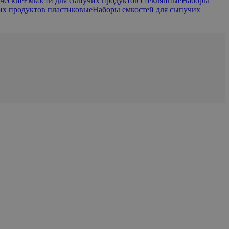
ческие
Емкости для сыпучих продуктов стеклянные
Наборы
их продуктов пластиковые
Наборы емкостей для сыпучих