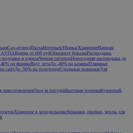
льня
Сад-огород
Пасха
Интерьер
Уборка/Хранение
Ванная/
NASTIA
Ковры от 699 руб
Обновите бокалы
Распродажа.
а подушки и одеяла
Черная пятница
Новогодняя распродажа до
-40% на формы
Вкус лета
До -40% на казаны
Пляжные
на сайт
До -50% на полотенце
Стильные новинки
Для
я приготовления
Уход за посудой
Бытовая техника
Кухонный,
одуктов
Хранение в холодильнике
Крышки, пробки, чехлы для
ий