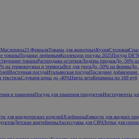
я
Масленица
23 Февраля
Товары для животных
Кухня
Столовая
Спа
е товары
Подарки любимым
Коллекции посуды 2025
Посуда DE'
ствующие товары
Распродажа остатков
Лидеры продаж
До -50% н
0% на термокружки и термосы
Все для уюта
До -50% на формы
До 
блей
Восточная посуда
Итальянская посуда
Последнее добавление 
а текстиль
Сдуваем цены до -40%
Цвета лета
Керамика по 169 руб
ения и хранения
Посуда для хранения продуктов
Инструменты дл
ти для кондитерских изделий
Хлебницы
Емкости для жидких пр
дуктов
Детские контейнеры
Аксессуары для СВЧ
Лотки для спец