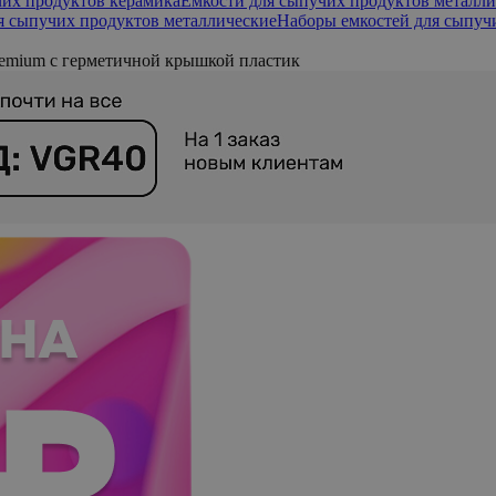
чих продуктов керамика
Емкости для сыпучих продуктов металли
я сыпучих продуктов металлические
Наборы емкостей для сыпуч
emium с герметичной крышкой пластик