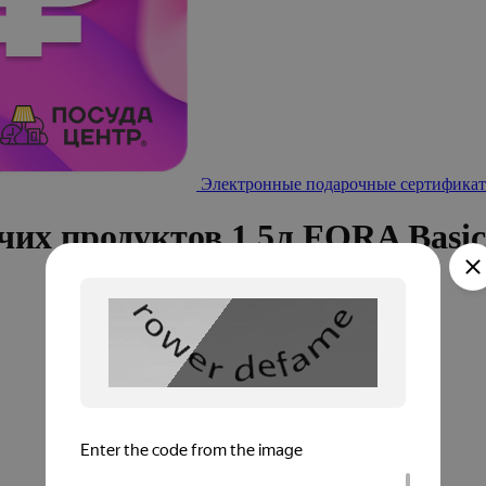
Электронные подарочные сертификат
чих продуктов 1,5л FORA Basic