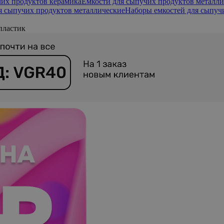
чих продуктов керамика
Емкости для сыпучих продуктов металли
я сыпучих продуктов металлические
Наборы емкостей для сыпуч
пластик