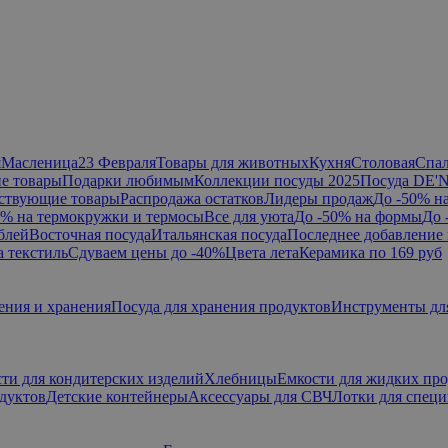
я
Масленица
23 Февраля
Товары для животных
Кухня
Столовая
Спа
е товары
Подарки любимым
Коллекции посуды 2025
Посуда DE'
ствующие товары
Распродажа остатков
Лидеры продаж
До -50% н
0% на термокружки и термосы
Все для уюта
До -50% на формы
До 
блей
Восточная посуда
Итальянская посуда
Последнее добавление 
а текстиль
Сдуваем цены до -40%
Цвета лета
Керамика по 169 руб
ения и хранения
Посуда для хранения продуктов
Инструменты дл
ти для кондитерских изделий
Хлебницы
Емкости для жидких пр
дуктов
Детские контейнеры
Аксессуары для СВЧ
Лотки для спец