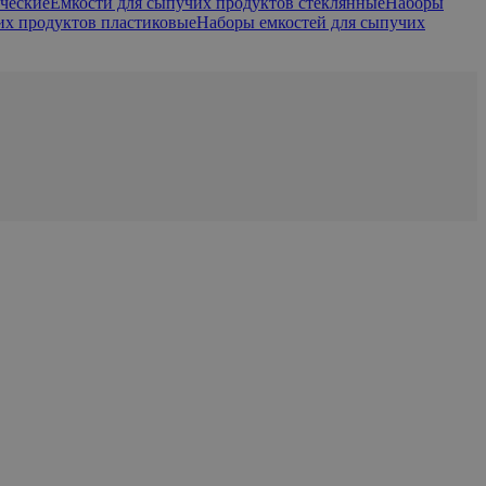
ческие
Емкости для сыпучих продуктов стеклянные
Наборы
их продуктов пластиковые
Наборы емкостей для сыпучих