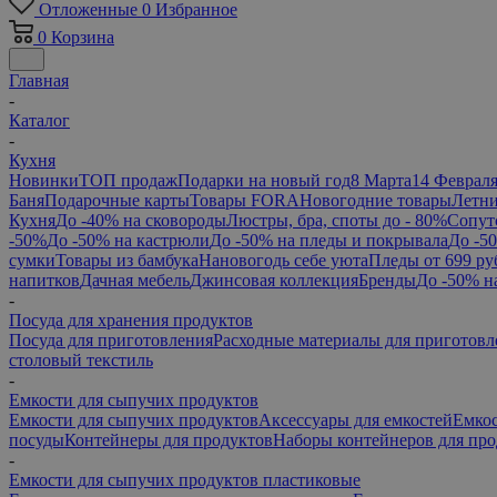
Отложенные
0
Избранное
0
Корзина
Главная
-
Каталог
-
Кухня
Новинки
ТОП продаж
Подарки на новый год
8 Марта
14 Феврал
Баня
Подарочные карты
Товары FORA
Новогодние товары
Летни
Кухня
До -40% на сковороды
Люстры, бра, споты до - 80%
Сопут
-50%
До -50% на кастрюли
До -50% на пледы и покрывала
До -5
сумки
Товары из бамбука
Нановогодь себе уюта
Пледы от 699 ру
напитков
Дачная мебель
Джинсовая коллекция
Бренды
До -50% н
-
Посуда для хранения продуктов
Посуда для приготовления
Расходные материалы для приготовл
столовый текстиль
-
Емкости для сыпучих продуктов
Емкости для сыпучих продуктов
Аксессуары для емкостей
Емкос
посуды
Контейнеры для продуктов
Наборы контейнеров для про
-
Емкости для сыпучих продуктов пластиковые