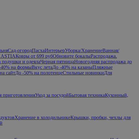
льня
Сад-огород
Пасха
Интерьер
Уборка/Хранение
Ванная/
NASTIA
Ковры от 699 руб
Обновите бокалы
Распродажа.
а подушки и одеяла
Черная пятница
Новогодняя распродажа до
-40% на формы
Вкус лета
До -40% на казаны
Пляжные
на сайт
До -50% на полотенце
Стильные новинки
Для
я приготовления
Уход за посудой
Бытовая техника
Кухонный,
одуктов
Хранение в холодильнике
Крышки, пробки, чехлы для
ий