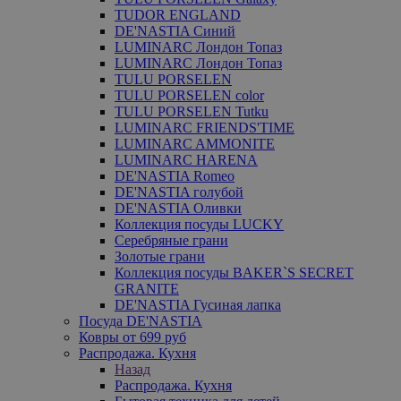
TUDOR ENGLAND
DE'NASTIA Синий
LUMINARC Лондон Топаз
LUMINARC Лондон Топаз
TULU PORSELEN
TULU PORSELEN color
TULU PORSELEN Tutku
LUMINARC FRIENDS'TIME
LUMINARC AMMONITE
LUMINARC HARENA
DE'NASTIA Romeo
DE'NASTIA голубой
DE'NASTIA Оливки
Коллекция посуды LUCKY
Серебряные грани
Золотые грани
Коллекция посуды BAKER`S SECRET
GRANITE
DE'NASTIA Гусиная лапка
Посуда DE'NASTIA
Ковры от 699 руб
Распродажа. Кухня
Назад
Распродажа. Кухня