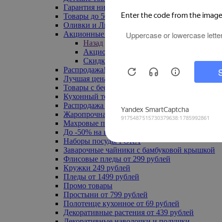
Гарантия низкой цены
Товары до 500 руб
Оливки и Лимоны
Акционные товары
Назад
Акционные товары
Скидка 20% по промокоду
Распродажа! Ульяновск до -70%
Лучшая цена
Товары с бесплатной доставкой
Кухонный текстиль
Распродажа до -50%
Жаропрочная посуда
Махровые полотенца
До -50% на ковры
Наборы посуды FORA
Заварочные чайники с бамбуковой крышкой
Флисовые пледы от 299 рублей
Кружки 249 рублей
Пледы от 1499 рублей
Промо товары
Простыни от 799 рублей
Полотенце кухонное от 69 рублей
Декоративные растения от 439 рублей
Декоративные наволочки и подушки