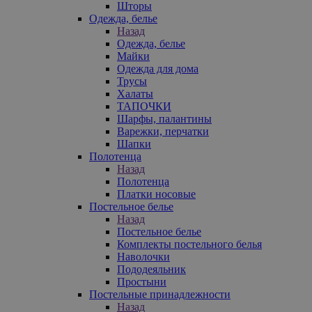
Шторы
Одежда, белье
Назад
Одежда, белье
Майки
Одежда для дома
Трусы
Халаты
ТАПОЧКИ
Шарфы, палантины
Варежки, перчатки
Шапки
Полотенца
Назад
Полотенца
Платки носовые
Постельное белье
Назад
Постельное белье
Комплекты постельного белья
Наволочки
Пододеяльник
Простыни
Постельные принадлежности
Назад