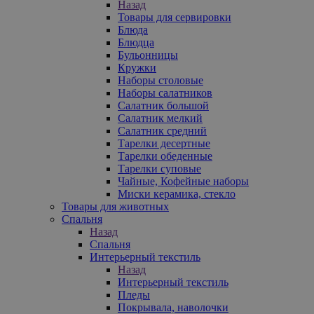
Назад
Товары для сервировки
Блюда
Блюдца
Бульонницы
Кружки
Наборы столовые
Наборы салатников
Салатник большой
Салатник мелкий
Салатник средний
Тарелки десертные
Тарелки обеденные
Тарелки суповые
Чайные, Кофейные наборы
Миски керамика, стекло
Товары для животных
Спальня
Назад
Спальня
Интерьерный текстиль
Назад
Интерьерный текстиль
Пледы
Покрывала, наволочки