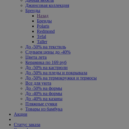
Дачная мебель
Джинсовая коллекция
Бренды
Назад
Бренды
Polaris
Redmond
Tefal
Taller
До -50% на текстиль
Сдуваем цены до -40%
Цвета лета
Керамика по 169 руб
До -50% на кастрюли
До -50% на пледы и покрывала
До -50% на термокружки и термосы
Все для уюта
До -50% на формы
До -40% на формы
До -40% на казаны
Пляжные сумки
Товары из бамбука
Акции
Статус заказа