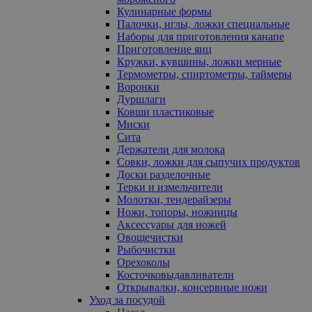
Кулинарные формы
Палочки, иглы, ложки специальные
Наборы для приготовления канапе
Приготовление яиц
Кружки, кувшины, ложки мерные
Термометры, спиртометры, таймеры
Воронки
Дуршлаги
Ковши пластиковые
Миски
Сита
Держатели для молока
Совки, ложки для сыпучих продуктов
Доски разделочные
Терки и измельчители
Молотки, тендерайзеры
Ножи, топоры, ножницы
Аксессуары для ножей
Овощечистки
Рыбочистки
Орехоколы
Косточковыдавливатели
Открывалки, консервные ножи
Уход за посудой