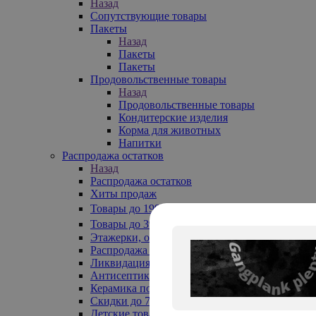
Назад
Сопутствующие товары
Пакеты
Назад
Пакеты
Пакеты
Продовольственные товары
Назад
Продовольственные товары
Кондитерские изделия
Корма для животных
Напитки
Распродажа остатков
Назад
Распродажа остатков
Хиты продаж
Товары до 199₽
Товары до 399₽
Этажерки, обувницы
Распродажа текстиля до -50%
Ликвидация до -70%
Антисептики
Керамика по 129 руб
Скидки до 70%
Детские товары