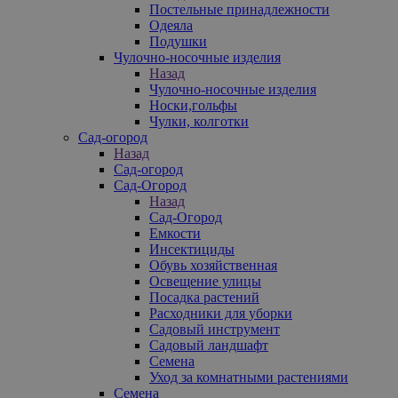
Постельные принадлежности
Одеяла
Подушки
Чулочно-носочные изделия
Назад
Чулочно-носочные изделия
Носки,гольфы
Чулки, колготки
Сад-огород
Назад
Сад-огород
Сад-Огород
Назад
Сад-Огород
Емкости
Инсектициды
Обувь хозяйственная
Освещение улицы
Посадка растений
Расходники для уборки
Садовый инструмент
Садовый ландшафт
Семена
Уход за комнатными растениями
Семена