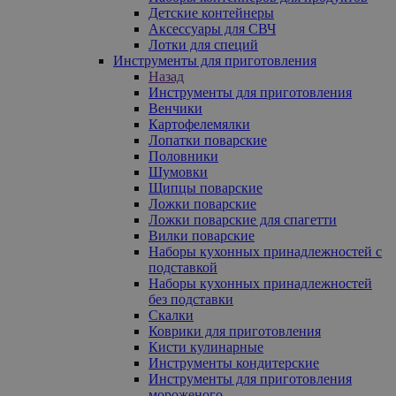
Детские контейнеры
Аксессуары для СВЧ
Лотки для специй
Инструменты для приготовления
Назад
Инструменты для приготовления
Венчики
Картофелемялки
Лопатки поварские
Половники
Шумовки
Щипцы поварские
Ложки поварские
Ложки поварские для спагетти
Вилки поварские
Наборы кухонных принадлежностей с
подставкой
Наборы кухонных принадлежностей
без подставки
Скалки
Коврики для приготовления
Кисти кулинарные
Инструменты кондитерские
Инструменты для приготовления
мороженого