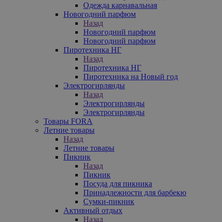
Одежда карнавальная
Новогодний парфюм
Назад
Новогодний парфюм
Новогодний парфюм
Пиротехника НГ
Назад
Пиротехника НГ
Пиротехника на Новый год
Электрогирлянды
Назад
Электрогирлянды
Электрогирлянды
Товары FORA
Летние товары
Назад
Летние товары
Пикник
Назад
Пикник
Посуда для пикника
Принадлежности для барбекю
Сумки-пикник
Активный отдых
Назад