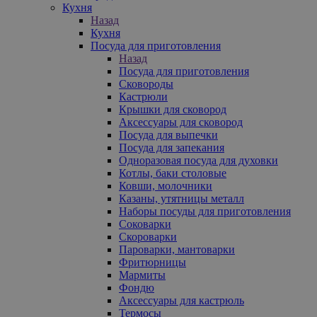
Кухня
Назад
Кухня
Посуда для приготовления
Назад
Посуда для приготовления
Сковороды
Кастрюли
Крышки для сковород
Аксессуары для сковород
Посуда для выпечки
Посуда для запекания
Одноразовая посуда для духовки
Котлы, баки столовые
Ковши, молочники
Казаны, утятницы металл
Наборы посуды для приготовления
Соковарки
Скороварки
Пароварки, мантоварки
Фритюрницы
Мармиты
Фондю
Аксессуары для кастрюль
Термосы