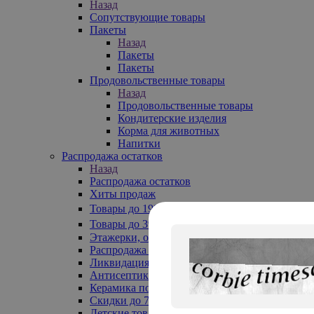
Назад
Сопутствующие товары
Пакеты
Назад
Пакеты
Пакеты
Продовольственные товары
Назад
Продовольственные товары
Кондитерские изделия
Корма для животных
Напитки
Распродажа остатков
Назад
Распродажа остатков
Хиты продаж
Товары до 199₽
Товары до 399₽
Этажерки, обувницы
Распродажа текстиля до -50%
Ликвидация до -70%
Антисептики
Керамика по 129 руб
Скидки до 70%
Детские товары