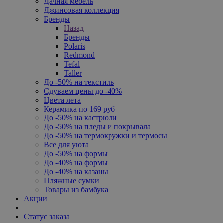
Дачная мебель
Джинсовая коллекция
Бренды
Назад
Бренды
Polaris
Redmond
Tefal
Taller
До -50% на текстиль
Сдуваем цены до -40%
Цвета лета
Керамика по 169 руб
До -50% на кастрюли
До -50% на пледы и покрывала
До -50% на термокружки и термосы
Все для уюта
До -50% на формы
До -40% на формы
До -40% на казаны
Пляжные сумки
Товары из бамбука
Акции
Статус заказа