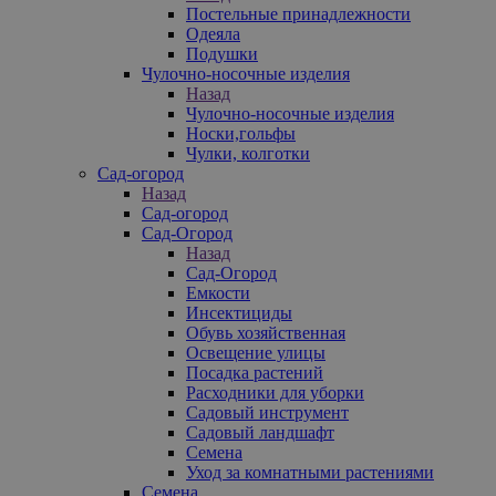
Постельные принадлежности
Одеяла
Подушки
Чулочно-носочные изделия
Назад
Чулочно-носочные изделия
Носки,гольфы
Чулки, колготки
Сад-огород
Назад
Сад-огород
Сад-Огород
Назад
Сад-Огород
Емкости
Инсектициды
Обувь хозяйственная
Освещение улицы
Посадка растений
Расходники для уборки
Садовый инструмент
Садовый ландшафт
Семена
Уход за комнатными растениями
Семена