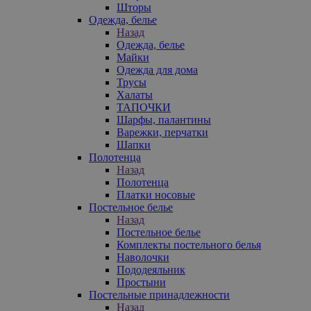
Шторы
Одежда, белье
Назад
Одежда, белье
Майки
Одежда для дома
Трусы
Халаты
ТАПОЧКИ
Шарфы, палантины
Варежки, перчатки
Шапки
Полотенца
Назад
Полотенца
Платки носовые
Постельное белье
Назад
Постельное белье
Комплекты постельного белья
Наволочки
Пододеяльник
Простыни
Постельные принадлежности
Назад