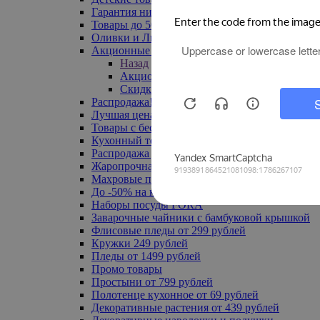
Гарантия низкой цены
Товары до 500 руб
Оливки и Лимоны
Акционные товары
Назад
Акционные товары
Скидка 20% по промокоду
Распродажа! Ульяновск до -70%
Лучшая цена
Товары с бесплатной доставкой
Кухонный текстиль
Распродажа до -50%
Жаропрочная посуда
Махровые полотенца
До -50% на ковры
Наборы посуды FORA
Заварочные чайники с бамбуковой крышкой
Флисовые пледы от 299 рублей
Кружки 249 рублей
Пледы от 1499 рублей
Промо товары
Простыни от 799 рублей
Полотенце кухонное от 69 рублей
Декоративные растения от 439 рублей