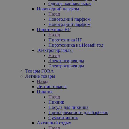
Одежда карнавальная
Новогодний парфюм
Назад
Новогодний парфюм
Новогодний парфюм
Пиротехника НГ
Назад
Пиротехника НГ
Пиротехника на Новый год
Электрогирлянды
Назад
Электрогирлянды
Электрогирлянды
Товары FORA
Летние товары
Назад
Летние товары
Пикник
Назад
Пикник
Посуда для пикника
Принадлежности для барбекю
Сумки-пикник
Активный отдых
Назад