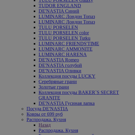
TULU PORSELEN Galaxy
TUDOR ENGLAND
DE'NASTIA Синий
LUMINARC Лондон Топаз
LUMINARC Лондон Топаз
TULU PORSELEN
TULU PORSELEN color
TULU PORSELEN Tutku
LUMINARC FRIENDS'TIME
LUMINARC AMMONITE
LUMINARC HARENA
DE'NASTIA Romeo
DE'NASTIA голубой
DE'NASTIA Оливки
Коллекция посуды LUCKY
Серебряные грани
Золотые грани
Коллекция посуды BAKER`S SECRET
GRANITE
DE'NASTIA Гусиная лапка
Посуда DE'NASTIA
Ковры от 699 руб
Распродажа. Кухня
Назад
Распродажа. Кухня