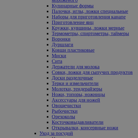
мороженого
Кулинарные формы
Палочки, иглы, ложки специальные
Наборы для приготовления канапе
Приготовление яиц
Кружки, кувшины, ложки мерные
Термометры, спиртометры, таймеры
Воронки
Дуршлаги
Ковши пластиковые
Миски
Сита
Держатели для молока
Совки, ложки для сыпучих продуктов
Доски разделочные
Терки и измельчители
Молотки, тендерайзеры
Ножи, топоры, ножницы
Аксессуары для ножей
Овощечистки
Рыбочистки
Орехоколы
Косточковыдавливатели
Открывалки, консервные ножи
Уход за посудой