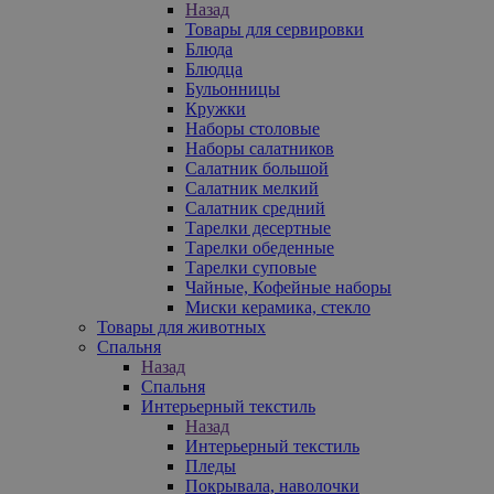
Назад
Товары для сервировки
Блюда
Блюдца
Бульонницы
Кружки
Наборы столовые
Наборы салатников
Салатник большой
Салатник мелкий
Салатник средний
Тарелки десертные
Тарелки обеденные
Тарелки суповые
Чайные, Кофейные наборы
Миски керамика, стекло
Товары для животных
Спальня
Назад
Спальня
Интерьерный текстиль
Назад
Интерьерный текстиль
Пледы
Покрывала, наволочки