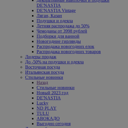
Декоративные наволочки и подушки
DE'NASTIA
DE'NASTIA Vintage
Ляган, Казан
Подушки и одеяла
Летняя распродажа до 50%
Чемоданы от 3998 рублей
Подборки для ванной
Новогодние гирлянды
Распродажа новогодних елок
Распродажа новогодних товаров
Лидеры продаж
До -50% на подушки и одеяла
Восточная посуда
Итальянская посуда
Стильные новинки
Назад
Стильные новинки
Новый 2023 год
DE'NASTIA
Lucky
ND PLAY
TULU
АВОКАДО
Выгодно сегодня