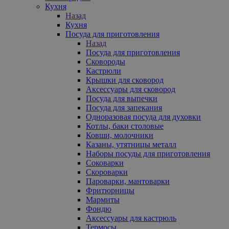
Кухня
Назад
Кухня
Посуда для приготовления
Назад
Посуда для приготовления
Сковороды
Кастрюли
Крышки для сковород
Аксессуары для сковород
Посуда для выпечки
Посуда для запекания
Одноразовая посуда для духовки
Котлы, баки столовые
Ковши, молочники
Казаны, утятницы металл
Наборы посуды для приготовления
Соковарки
Скороварки
Пароварки, мантоварки
Фритюрницы
Мармиты
Фондю
Аксессуары для кастрюль
Термосы