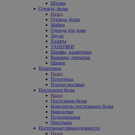
Шторы
Одежда, белье
Назад
Одежда, белье
Майки
Одежда для дома
Трусы
Халаты
ТАПОЧКИ
Шарфы, палантины
Варежки, перчатки
Шапки
Полотенца
Назад
Полотенца
Платки носовые
Постельное белье
Назад
Постельное белье
Комплекты постельного белья
Наволочки
Пододеяльник
Простыни
Постельные принадлежности
Назад