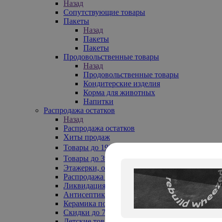
Назад
Сопутствующие товары
Пакеты
Назад
Пакеты
Пакеты
Продовольственные товары
Назад
Продовольственные товары
Кондитерские изделия
Корма для животных
Напитки
Распродажа остатков
Назад
Распродажа остатков
Хиты продаж
Товары до 199₽
Товары до 399₽
Этажерки, обувницы
Распродажа текстиля до -50%
Ликвидация до -70%
Антисептики
Керамика по 129 руб
Скидки до 70%
Детские товары