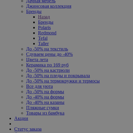
Дачная мебель
Джинсовая коллекция
Бренды
Назад
Бренды
Polaris
Redmond
Tefal
Taller
До -50% на текстиль
Сдуваем цены до -40%
Цвета лета
Керамика по 169 руб
До -50% на кастрюли
До -50% на пледы и покрывала
До -50% на термокружки и термосы
Все для уюта
До -50% на формы
До -40% на формы
До -40% на казаны
Пляжные сумки
Товары из бамбука
Акции
Статус заказа