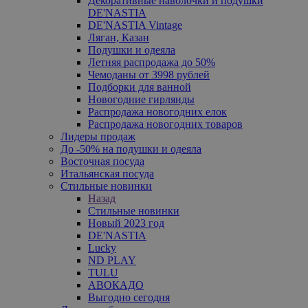
Декоративные наволочки и подушки
DE'NASTIA
DE'NASTIA Vintage
Ляган, Казан
Подушки и одеяла
Летняя распродажа до 50%
Чемоданы от 3998 рублей
Подборки для ванной
Новогодние гирлянды
Распродажа новогодних елок
Распродажа новогодних товаров
Лидеры продаж
До -50% на подушки и одеяла
Восточная посуда
Итальянская посуда
Стильные новинки
Назад
Стильные новинки
Новый 2023 год
DE'NASTIA
Lucky
ND PLAY
TULU
АВОКАДО
Выгодно сегодня