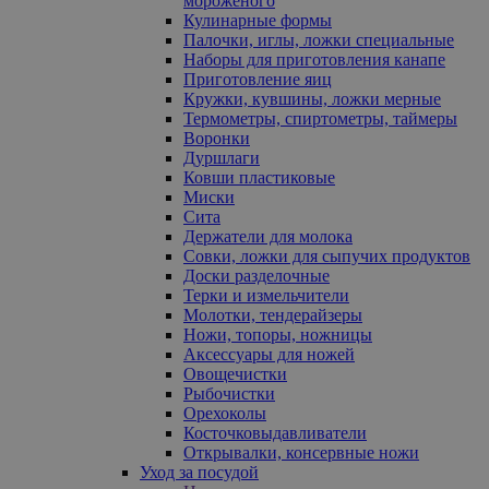
мороженого
Кулинарные формы
Палочки, иглы, ложки специальные
Наборы для приготовления канапе
Приготовление яиц
Кружки, кувшины, ложки мерные
Термометры, спиртометры, таймеры
Воронки
Дуршлаги
Ковши пластиковые
Миски
Сита
Держатели для молока
Совки, ложки для сыпучих продуктов
Доски разделочные
Терки и измельчители
Молотки, тендерайзеры
Ножи, топоры, ножницы
Аксессуары для ножей
Овощечистки
Рыбочистки
Орехоколы
Косточковыдавливатели
Открывалки, консервные ножи
Уход за посудой