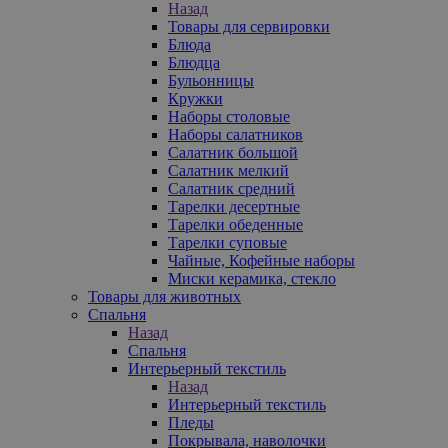
Назад
Товары для сервировки
Блюда
Блюдца
Бульонницы
Кружки
Наборы столовые
Наборы салатников
Салатник большой
Салатник мелкий
Салатник средний
Тарелки десертные
Тарелки обеденные
Тарелки суповые
Чайные, Кофейные наборы
Миски керамика, стекло
Товары для животных
Спальня
Назад
Спальня
Интерьерный текстиль
Назад
Интерьерный текстиль
Пледы
Покрывала, наволочки