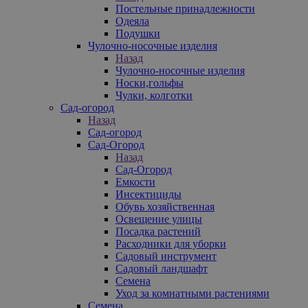
Постельные принадлежности
Одеяла
Подушки
Чулочно-носочные изделия
Назад
Чулочно-носочные изделия
Носки,гольфы
Чулки, колготки
Сад-огород
Назад
Сад-огород
Сад-Огород
Назад
Сад-Огород
Емкости
Инсектициды
Обувь хозяйственная
Освещение улицы
Посадка растений
Расходники для уборки
Садовый инструмент
Садовый ландшафт
Семена
Уход за комнатными растениями
Семена