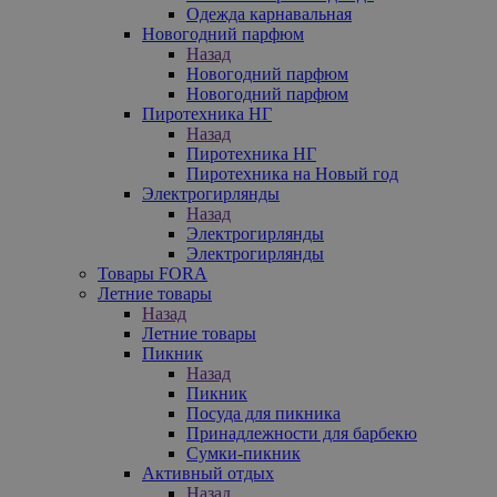
Одежда карнавальная
Новогодний парфюм
Назад
Новогодний парфюм
Новогодний парфюм
Пиротехника НГ
Назад
Пиротехника НГ
Пиротехника на Новый год
Электрогирлянды
Назад
Электрогирлянды
Электрогирлянды
Товары FORA
Летние товары
Назад
Летние товары
Пикник
Назад
Пикник
Посуда для пикника
Принадлежности для барбекю
Сумки-пикник
Активный отдых
Назад