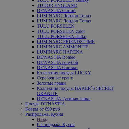
TULU PORSELEN Galaxy
TUDOR ENGLAND
DE'NASTIA Синий
LUMINARC Лондон Топаз
LUMINARC Лондон Топаз
TULU PORSELEN
TULU PORSELEN color
TULU PORSELEN Tutku
LUMINARC FRIENDS'TIME
LUMINARC AMMONITE
LUMINARC HARENA
DE'NASTIA Romeo
DE'NASTIA голубой
DE'NASTIA Оливки
Коллекция посуды LUCKY
Серебряные грани
Золотые грани
Коллекция посуды BAKER`S SECRET
GRANITE
DE'NASTIA Гусиная лапка
Посуда DE'NASTIA
Ковры от 699 руб
Распродажа. Кухня
Назад
Распродажа. Кухня