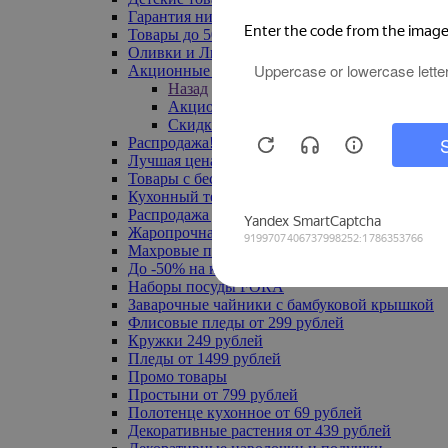
Гарантия низкой цены
Товары до 500 руб
Оливки и Лимоны
Акционные товары
Назад
Акционные товары
Скидка 20% по промокоду
Распродажа! Ульяновск до -70%
Лучшая цена
Товары с бесплатной доставкой
Кухонный текстиль
Распродажа до -50%
Жаропрочная посуда
Махровые полотенца
До -50% на ковры
Наборы посуды FORA
Заварочные чайники с бамбуковой крышкой
Флисовые пледы от 299 рублей
Кружки 249 рублей
Пледы от 1499 рублей
Промо товары
Простыни от 799 рублей
Полотенце кухонное от 69 рублей
Декоративные растения от 439 рублей