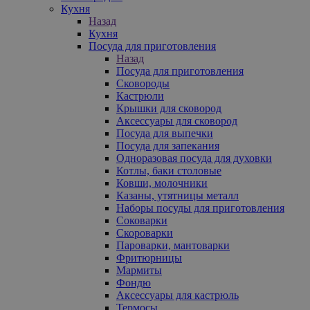
Кухня
Назад
Кухня
Посуда для приготовления
Назад
Посуда для приготовления
Сковороды
Кастрюли
Крышки для сковород
Аксессуары для сковород
Посуда для выпечки
Посуда для запекания
Одноразовая посуда для духовки
Котлы, баки столовые
Ковши, молочники
Казаны, утятницы металл
Наборы посуды для приготовления
Соковарки
Скороварки
Пароварки, мантоварки
Фритюрницы
Мармиты
Фондю
Аксессуары для кастрюль
Термосы