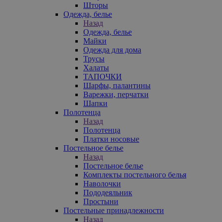
Шторы
Одежда, белье
Назад
Одежда, белье
Майки
Одежда для дома
Трусы
Халаты
ТАПОЧКИ
Шарфы, палантины
Варежки, перчатки
Шапки
Полотенца
Назад
Полотенца
Платки носовые
Постельное белье
Назад
Постельное белье
Комплекты постельного белья
Наволочки
Пододеяльник
Простыни
Постельные принадлежности
Назад