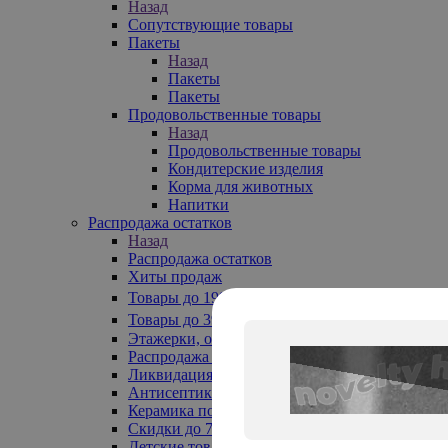
Назад
Сопутствующие товары
Пакеты
Назад
Пакеты
Пакеты
Продовольственные товары
Назад
Продовольственные товары
Кондитерские изделия
Корма для животных
Напитки
Распродажа остатков
Назад
Распродажа остатков
Хиты продаж
Товары до 199₽
Товары до 399₽
Этажерки, обувницы
Распродажа текстиля до -50%
Ликвидация до -70%
Антисептики
Керамика по 129 руб
Скидки до 70%
Детские товары