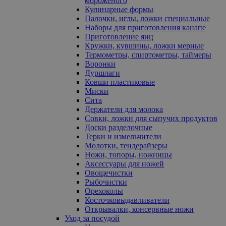
мороженого
Кулинарные формы
Палочки, иглы, ложки специальные
Наборы для приготовления канапе
Приготовление яиц
Кружки, кувшины, ложки мерные
Термометры, спиртометры, таймеры
Воронки
Дуршлаги
Ковши пластиковые
Миски
Сита
Держатели для молока
Совки, ложки для сыпучих продуктов
Доски разделочные
Терки и измельчители
Молотки, тендерайзеры
Ножи, топоры, ножницы
Аксессуары для ножей
Овощечистки
Рыбочистки
Орехоколы
Косточковыдавливатели
Открывалки, консервные ножи
Уход за посудой