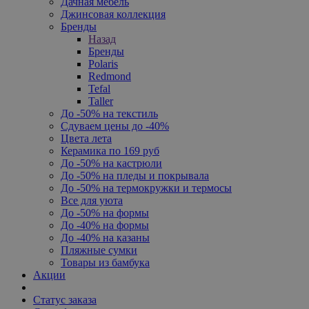
Дачная мебель
Джинсовая коллекция
Бренды
Назад
Бренды
Polaris
Redmond
Tefal
Taller
До -50% на текстиль
Сдуваем цены до -40%
Цвета лета
Керамика по 169 руб
До -50% на кастрюли
До -50% на пледы и покрывала
До -50% на термокружки и термосы
Все для уюта
До -50% на формы
До -40% на формы
До -40% на казаны
Пляжные сумки
Товары из бамбука
Акции
Статус заказа