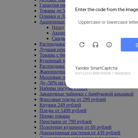
Гарантия низкой цены
Товары до 500 руб
Оливки и Лимоны
Акционные товары
Назад
Акционные товары
Скидка 20% по промокоду
Распродажа! Ульяновск до -70%
Лучшая цена
Товары с бесплатной доставкой
Кухонный текстиль
Распродажа до -50%
Жаропрочная посуда
Махровые полотенца
До -50% на ковры
Наборы посуды FORA
Заварочные чайники с бамбуковой крышкой
Флисовые пледы от 299 рублей
Кружки 249 рублей
Пледы от 1499 рублей
Промо товары
Простыни от 799 рублей
Полотенце кухонное от 69 рублей
Декоративные растения от 439 рублей