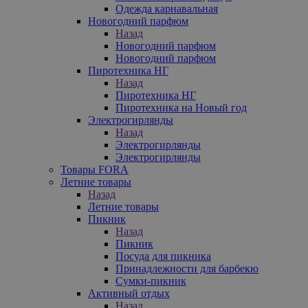
Одежда карнавальная
Новогодний парфюм
Назад
Новогодний парфюм
Новогодний парфюм
Пиротехника НГ
Назад
Пиротехника НГ
Пиротехника на Новый год
Электрогирлянды
Назад
Электрогирлянды
Электрогирлянды
Товары FORA
Летние товары
Назад
Летние товары
Пикник
Назад
Пикник
Посуда для пикника
Принадлежности для барбекю
Сумки-пикник
Активный отдых
Назад