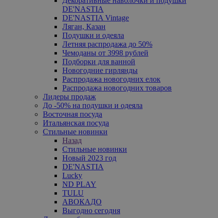
Декоративные наволочки и подушки
DE'NASTIA
DE'NASTIA Vintage
Ляган, Казан
Подушки и одеяла
Летняя распродажа до 50%
Чемоданы от 3998 рублей
Подборки для ванной
Новогодние гирлянды
Распродажа новогодних елок
Распродажа новогодних товаров
Лидеры продаж
До -50% на подушки и одеяла
Восточная посуда
Итальянская посуда
Стильные новинки
Назад
Стильные новинки
Новый 2023 год
DE'NASTIA
Lucky
ND PLAY
TULU
АВОКАДО
Выгодно сегодня