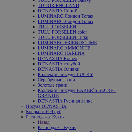
TULU PORSELEN Galaxy
TUDOR ENGLAND
DE'NASTIA Синий
LUMINARC Лондон Топаз
LUMINARC Лондон Топаз
TULU PORSELEN
TULU PORSELEN color
TULU PORSELEN Tutku
LUMINARC FRIENDS'TIME
LUMINARC AMMONITE
LUMINARC HARENA
DE'NASTIA Romeo
DE'NASTIA голубой
DE'NASTIA Оливки
Коллекция посуды LUCKY
Серебряные грани
Золотые грани
Коллекция посуды BAKER`S SECRET
GRANITE
DE'NASTIA Гусиная лапка
Посуда DE'NASTIA
Ковры от 699 руб
Распродажа. Кухня
Назад
Распродажа. Кухня