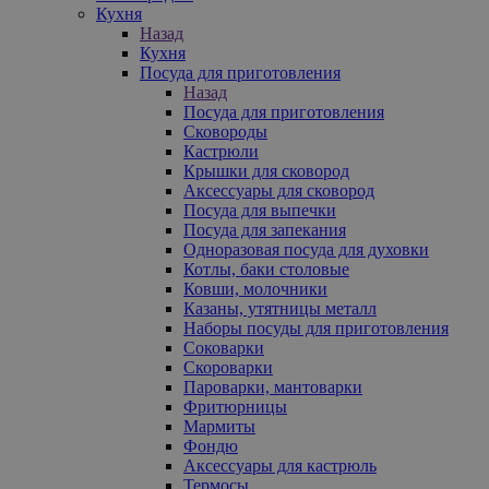
Кухня
Назад
Кухня
Посуда для приготовления
Назад
Посуда для приготовления
Сковороды
Кастрюли
Крышки для сковород
Аксессуары для сковород
Посуда для выпечки
Посуда для запекания
Одноразовая посуда для духовки
Котлы, баки столовые
Ковши, молочники
Казаны, утятницы металл
Наборы посуды для приготовления
Соковарки
Скороварки
Пароварки, мантоварки
Фритюрницы
Мармиты
Фондю
Аксессуары для кастрюль
Термосы