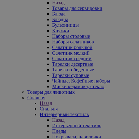
Назад
Товары для сервировки
Блюда
Блюдца
Бульонницы
Кружки
Наборы столовые
Наборы салатников
Салатник большой
Салатник мелкий
Салатник средний
Тарелки десертные
Тарелки обеденные
Тарелки суповые
Чайные, Кофейные наборы
Миски керамика, стекло
Товары для животных
Спальня
Назад
Спальня
Интерьерный текстиль
Назад
Интерьерный текстиль
Пледы
Покрывала, наволочки