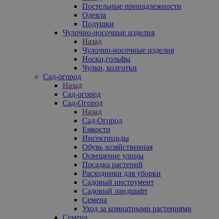
Постельные принадлежности
Одеяла
Подушки
Чулочно-носочные изделия
Назад
Чулочно-носочные изделия
Носки,гольфы
Чулки, колготки
Сад-огород
Назад
Сад-огород
Сад-Огород
Назад
Сад-Огород
Емкости
Инсектициды
Обувь хозяйственная
Освещение улицы
Посадка растений
Расходники для уборки
Садовый инструмент
Садовый ландшафт
Семена
Уход за комнатными растениями
Семена