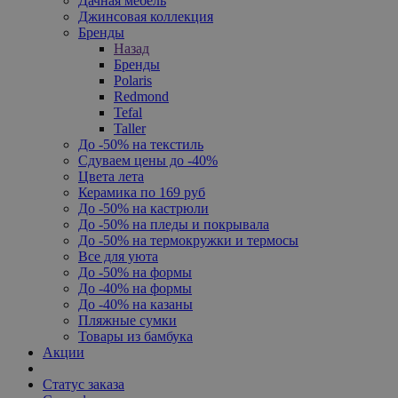
Дачная мебель
Джинсовая коллекция
Бренды
Назад
Бренды
Polaris
Redmond
Tefal
Taller
До -50% на текстиль
Сдуваем цены до -40%
Цвета лета
Керамика по 169 руб
До -50% на кастрюли
До -50% на пледы и покрывала
До -50% на термокружки и термосы
Все для уюта
До -50% на формы
До -40% на формы
До -40% на казаны
Пляжные сумки
Товары из бамбука
Акции
Статус заказа