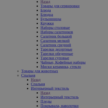
Назад
Товары для сервировки
Блюда
Блюдца
Бульонницы
Кружки
Наборы столовые
Наборы салатников
Салатник большой
Салатник мелкий
Салатник средний
Тарелки десертные
Тарелки обеденные
Тарелки суповые
Чайные, Кофейные наборы
Миски керамика, стекло
Товары для животных
Спальня
Назад
Спальня
Интерьерный текстиль
Назад
Интерьерный текстиль
Пледы
Покрывала, наволочки