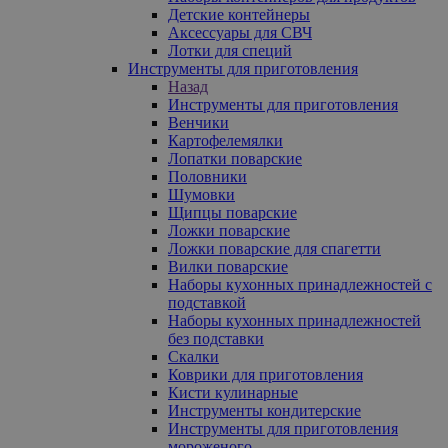
Детские контейнеры
Аксессуары для СВЧ
Лотки для специй
Инструменты для приготовления
Назад
Инструменты для приготовления
Венчики
Картофелемялки
Лопатки поварские
Половники
Шумовки
Щипцы поварские
Ложки поварские
Ложки поварские для спагетти
Вилки поварские
Наборы кухонных принадлежностей с
подставкой
Наборы кухонных принадлежностей
без подставки
Скалки
Коврики для приготовления
Кисти кулинарные
Инструменты кондитерские
Инструменты для приготовления
мороженого