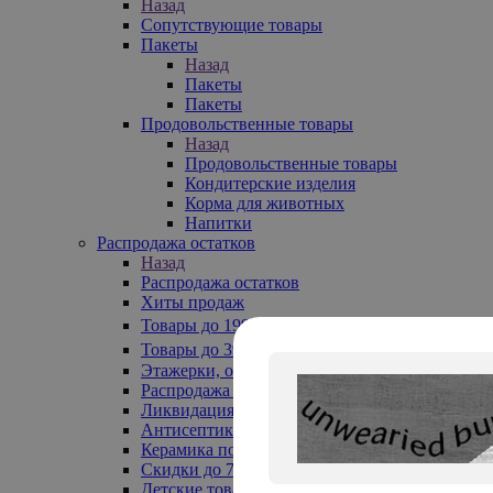
Назад
Сопутствующие товары
Пакеты
Назад
Пакеты
Пакеты
Продовольственные товары
Назад
Продовольственные товары
Кондитерские изделия
Корма для животных
Напитки
Распродажа остатков
Назад
Распродажа остатков
Хиты продаж
Товары до 199₽
Товары до 399₽
Этажерки, обувницы
Распродажа текстиля до -50%
Ликвидация до -70%
Антисептики
Керамика по 129 руб
Скидки до 70%
Детские товары