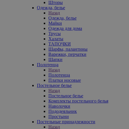
Шторы
Одежда, белье
Назад
Одежда, белье
Майки
Одежда для дома
Трусы
Халаты
ТАПОЧКИ
Шарфы, палантины
Варежки, перчатки
Шапки
Полотенца
Назад
Полотенца
Платки носовые
Постельное белье
Назад
Постельное белье
Комплекты постельного белья
Наволочки
Пододеяльник
Простыни
Постельные принадлежности
Назад