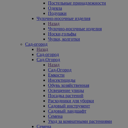
Постельные принадлежности
Одеяла
Подушки
Чулочно-носочные изделия
Назад
Чулочно-носочные изделия
Носки,гольфы
Чулки, колготки
Сад-огород
Назад
Сад-огород
Сад-Огород
Назад
Сад-Огород
Емкости
Инсектициды
Обувь хозяйственная
Освещение улицы
Посадка растений
Расходники для уборки
Садовый инструмент
Садовый ландшафт
Семена
Уход за комнатными растениями
Семена