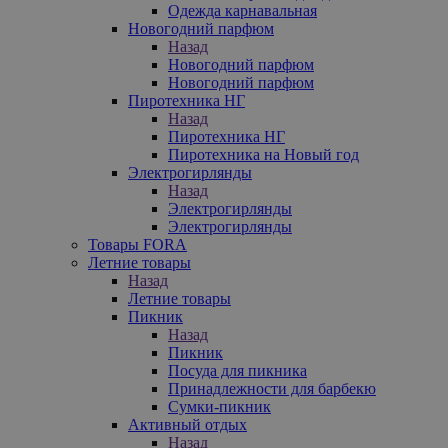
Одежда карнавальная
Новогодний парфюм
Назад
Новогодний парфюм
Новогодний парфюм
Пиротехника НГ
Назад
Пиротехника НГ
Пиротехника на Новый год
Электрогирлянды
Назад
Электрогирлянды
Электрогирлянды
Товары FORA
Летние товары
Назад
Летние товары
Пикник
Назад
Пикник
Посуда для пикника
Принадлежности для барбекю
Сумки-пикник
Активный отдых
Назад