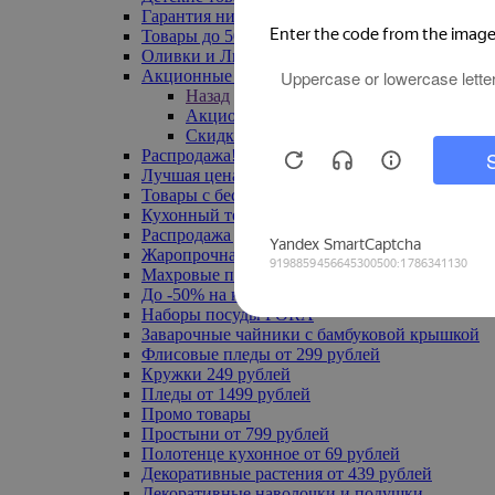
Гарантия низкой цены
Товары до 500 руб
Оливки и Лимоны
Акционные товары
Назад
Акционные товары
Скидка 20% по промокоду
Распродажа! Ульяновск до -70%
Лучшая цена
Товары с бесплатной доставкой
Кухонный текстиль
Распродажа до -50%
Жаропрочная посуда
Махровые полотенца
До -50% на ковры
Наборы посуды FORA
Заварочные чайники с бамбуковой крышкой
Флисовые пледы от 299 рублей
Кружки 249 рублей
Пледы от 1499 рублей
Промо товары
Простыни от 799 рублей
Полотенце кухонное от 69 рублей
Декоративные растения от 439 рублей
Декоративные наволочки и подушки