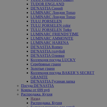
TUDOR ENGLAND
DE'NASTIA Синий
LUMINARC Лондон Топаз
LUMINARC Лондон Топаз
TULU PORSELEN
TULU PORSELEN color
TULU PORSELEN Tutku
LUMINARC FRIENDS'TIME
LUMINARC AMMONITE
LUMINARC HARENA
DE'NASTIA Romeo
DE'NASTIA голубой
DE'NASTIA Оливки
Коллекция посуды LUCKY
Серебряные грани
Золотые грани
Коллекция посуды BAKER`S SECRET
GRANITE
DE'NASTIA Гусиная лапка
Посуда DE'NASTIA
Ковры от 699 руб
Распродажа. Кухня
Назад
Распродажа. Кухня