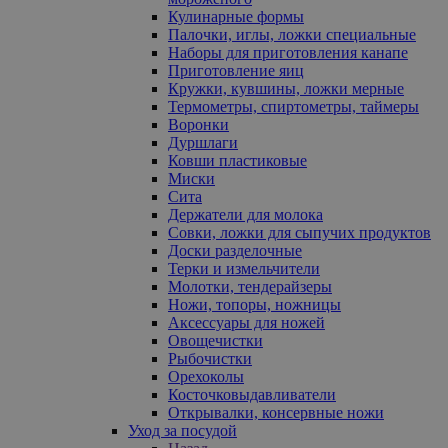
Кулинарные формы
Палочки, иглы, ложки специальные
Наборы для приготовления канапе
Приготовление яиц
Кружки, кувшины, ложки мерные
Термометры, спиртометры, таймеры
Воронки
Дуршлаги
Ковши пластиковые
Миски
Сита
Держатели для молока
Совки, ложки для сыпучих продуктов
Доски разделочные
Терки и измельчители
Молотки, тендерайзеры
Ножи, топоры, ножницы
Аксессуары для ножей
Овощечистки
Рыбочистки
Орехоколы
Косточковыдавливатели
Открывалки, консервные ножи
Уход за посудой