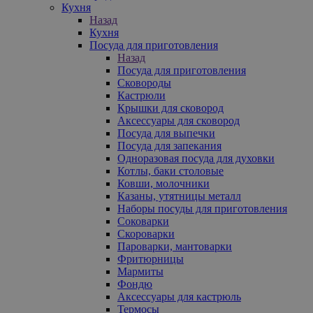
Кухня
Назад
Кухня
Посуда для приготовления
Назад
Посуда для приготовления
Сковороды
Кастрюли
Крышки для сковород
Аксессуары для сковород
Посуда для выпечки
Посуда для запекания
Одноразовая посуда для духовки
Котлы, баки столовые
Ковши, молочники
Казаны, утятницы металл
Наборы посуды для приготовления
Соковарки
Скороварки
Пароварки, мантоварки
Фритюрницы
Мармиты
Фондю
Аксессуары для кастрюль
Термосы