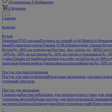
Отложенные
0
Избранное
0
Корзина
Главная
-
Каталог
-
Кухня
Новинки
ТОП продаж
Подарки на новый год
8 Марта
14 Феврал
Баня
Подарочные карты
Товары FORA
Новогодние товары
Летни
Кухня
До -40% на сковороды
Люстры, бра, споты до - 80%
Сопут
-50%
До -50% на кастрюли
До -50% на пледы и покрывала
До -5
сумки
Товары из бамбука
Нановогодь себе уюта
Пледы от 699 ру
напитков
Дачная мебель
Джинсовая коллекция
Бренды
До -50% н
-
Посуда для приготовления
Посуда для приготовления
Расходные материалы для приготовл
столовый текстиль
-
Посуда для запекания
Сковороды
Кастрюли
Крышки для сковород
Аксессуары для ско
утятницы металл
Наборы посуды для приготовления
Соковарки
кастрюль
Термосы
Термокружки
Приготовление кофе
Приготовле
-