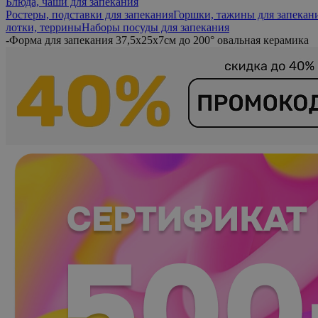
Блюда, чаши для запекания
Ростеры, подставки для запекания
Горшки, тажины для запекан
лотки, террины
Наборы посуды для запекания
-
Форма для запекания 37,5х25х7см до 200° овальная керамика