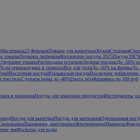
я
Масленица
23 Февраля
Товары для животных
Кухня
Столовая
Спа
е товары
Подарки любимым
Коллекции посуды 2025
Посуда DE'
ствующие товары
Распродажа остатков
Лидеры продаж
До -50% н
0% на термокружки и термосы
Все для уюта
До -50% на формы
До 
блей
Восточная посуда
Итальянская посуда
Последнее добавление 
а текстиль
Сдуваем цены до -40%
Цвета лета
Керамика по 169 руб
ения и хранения
Посуда для хранения продуктов
Инструменты дл
вород
Посуда для выпечки
Посуда для запекания
Одноразовая посу
Скороварки
Пароварки, мантоварки
Фритюрницы
Мармиты
Фонд
ние чая
Фильтры для воды