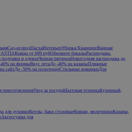
льня
Сад-огород
Пасха
Интерьер
Уборка/Хранение
Ванная/
NASTIA
Ковры от 699 руб
Обновите бокалы
Распродажа.
а подушки и одеяла
Черная пятница
Новогодняя распродажа до
-40% на формы
Вкус лета
До -40% на казаны
Пляжные
на сайт
До -50% на полотенце
Стильные новинки
Для
я приготовления
Уход за посудой
Бытовая техника
Кухонный,
да для духовки
Котлы, баки столовые
Ковши, молочники
Казаны,
ю
Аксессуары для