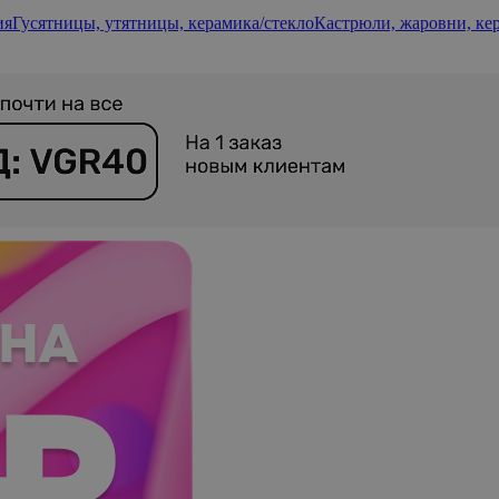
ия
Гусятницы, утятницы, керамика/стекло
Кастрюли, жаровни, ке