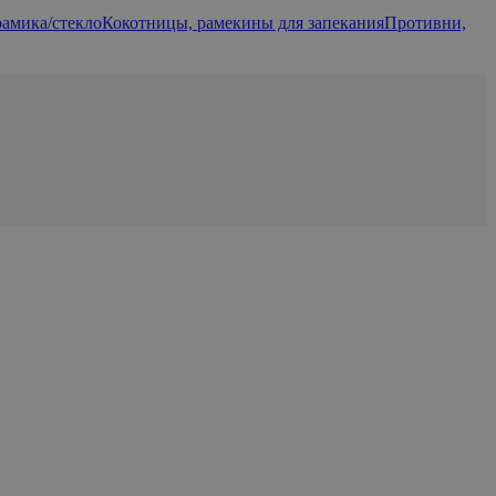
рамика/стекло
Кокотницы, рамекины для запекания
Противни,