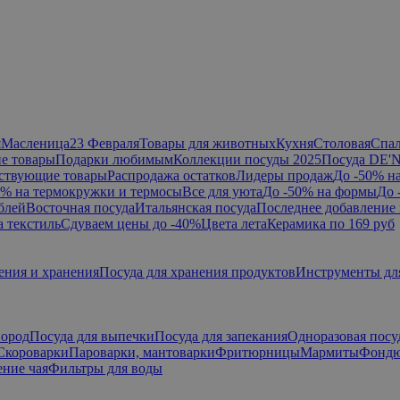
я
Масленица
23 Февраля
Товары для животных
Кухня
Столовая
Спа
е товары
Подарки любимым
Коллекции посуды 2025
Посуда DE'
ствующие товары
Распродажа остатков
Лидеры продаж
До -50% н
0% на термокружки и термосы
Все для уюта
До -50% на формы
До 
блей
Восточная посуда
Итальянская посуда
Последнее добавление 
а текстиль
Сдуваем цены до -40%
Цвета лета
Керамика по 169 руб
ения и хранения
Посуда для хранения продуктов
Инструменты дл
вород
Посуда для выпечки
Посуда для запекания
Одноразовая посу
Скороварки
Пароварки, мантоварки
Фритюрницы
Мармиты
Фонд
ние чая
Фильтры для воды