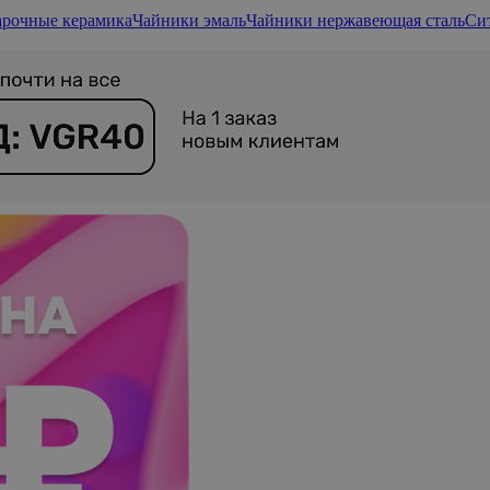
арочные керамика
Чайники эмаль
Чайники нержавеющая сталь
Сит