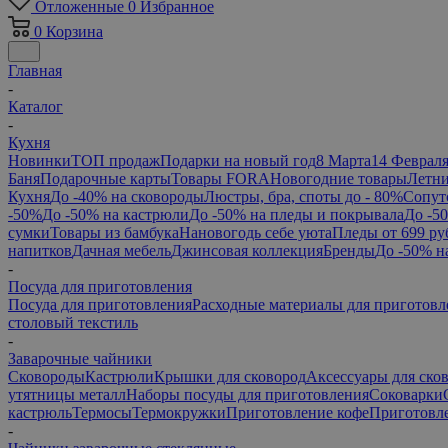
Отложенные
0
Избранное
0
Корзина
Главная
-
Каталог
-
Кухня
Новинки
ТОП продаж
Подарки на новый год
8 Марта
14 Феврал
Баня
Подарочные карты
Товары FORA
Новогодние товары
Летни
Кухня
До -40% на сковороды
Люстры, бра, споты до - 80%
Сопут
-50%
До -50% на кастрюли
До -50% на пледы и покрывала
До -5
сумки
Товары из бамбука
Нановогодь себе уюта
Пледы от 699 ру
напитков
Дачная мебель
Джинсовая коллекция
Бренды
До -50% н
-
Посуда для приготовления
Посуда для приготовления
Расходные материалы для приготовл
столовый текстиль
-
Заварочные чайники
Сковороды
Кастрюли
Крышки для сковород
Аксессуары для ско
утятницы металл
Наборы посуды для приготовления
Соковарки
кастрюль
Термосы
Термокружки
Приготовление кофе
Приготовле
-