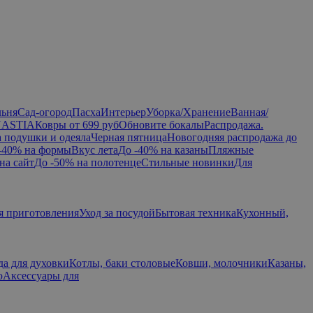
льня
Сад-огород
Пасха
Интерьер
Уборка/Хранение
Ванная/
NASTIA
Ковры от 699 руб
Обновите бокалы
Распродажа.
а подушки и одеяла
Черная пятница
Новогодняя распродажа до
-40% на формы
Вкус лета
До -40% на казаны
Пляжные
на сайт
До -50% на полотенце
Стильные новинки
Для
я приготовления
Уход за посудой
Бытовая техника
Кухонный,
да для духовки
Котлы, баки столовые
Ковши, молочники
Казаны,
ю
Аксессуары для