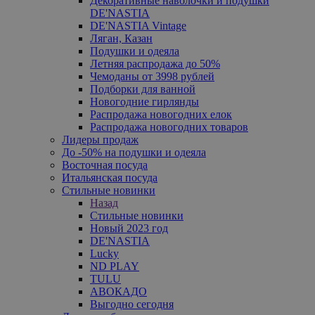
Декоративные наволочки и подушки
DE'NASTIA
DE'NASTIA Vintage
Ляган, Казан
Подушки и одеяла
Летняя распродажа до 50%
Чемоданы от 3998 рублей
Подборки для ванной
Новогодние гирлянды
Распродажа новогодних елок
Распродажа новогодних товаров
Лидеры продаж
До -50% на подушки и одеяла
Восточная посуда
Итальянская посуда
Стильные новинки
Назад
Стильные новинки
Новый 2023 год
DE'NASTIA
Lucky
ND PLAY
TULU
АВОКАДО
Выгодно сегодня