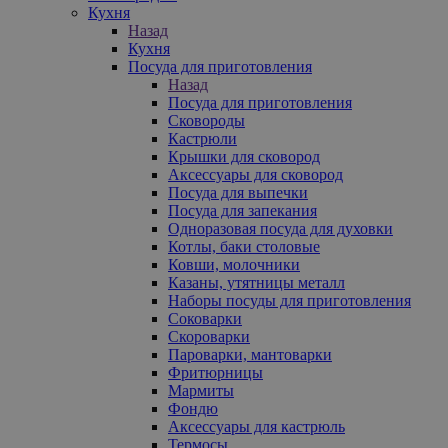
Кухня
Назад
Кухня
Посуда для приготовления
Назад
Посуда для приготовления
Сковороды
Кастрюли
Крышки для сковород
Аксессуары для сковород
Посуда для выпечки
Посуда для запекания
Одноразовая посуда для духовки
Котлы, баки столовые
Ковши, молочники
Казаны, утятницы металл
Наборы посуды для приготовления
Соковарки
Скороварки
Пароварки, мантоварки
Фритюрницы
Мармиты
Фондю
Аксессуары для кастрюль
Термосы