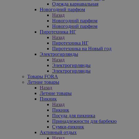
Одежда карнавальная
Новогодний парфюм
Назад
Новогодний парфюм
Новогодний парфюм
Пиротехника НГ
Назад
Пиротехника НГ
Пиротехника на Новый год
Электрогирлянды
Назад
Электрогирлянды
Электрогирлянды
Товары FORA
Летние товары
Назад
Летние товары
Пикник
Назад
Пикник
Посуда для пикника
Принадлежности для барбекю
Сумки-пикник
Активный отдых
Назад