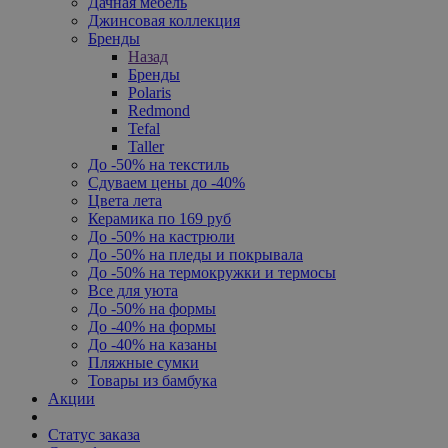
Дачная мебель
Джинсовая коллекция
Бренды
Назад
Бренды
Polaris
Redmond
Tefal
Taller
До -50% на текстиль
Сдуваем цены до -40%
Цвета лета
Керамика по 169 руб
До -50% на кастрюли
До -50% на пледы и покрывала
До -50% на термокружки и термосы
Все для уюта
До -50% на формы
До -40% на формы
До -40% на казаны
Пляжные сумки
Товары из бамбука
Акции
Статус заказа