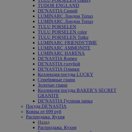
TULU PORSELEN Galaxy
TUDOR ENGLAND
DE'NASTIA Синий
LUMINARC Лондон Топаз
LUMINARC Лондон Топаз
TULU PORSELEN
TULU PORSELEN color
TULU PORSELEN Tutku
LUMINARC FRIENDS'TIME
LUMINARC AMMONITE
LUMINARC HARENA
DE'NASTIA Romeo
DE'NASTIA голубой
DE'NASTIA Оливки
Коллекция посуды LUCKY
Серебряные грани
Золотые грани
Коллекция посуды BAKER`S SECRET
GRANITE
DE'NASTIA Гусиная лапка
Посуда DE'NASTIA
Ковры от 699 руб
Распродажа. Кухня
Назад
Распродажа. Кухня