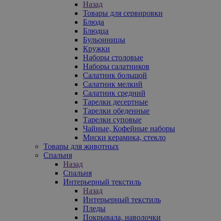
Назад
Товары для сервировки
Блюда
Блюдца
Бульонницы
Кружки
Наборы столовые
Наборы салатников
Салатник большой
Салатник мелкий
Салатник средний
Тарелки десертные
Тарелки обеденные
Тарелки суповые
Чайные, Кофейные наборы
Миски керамика, стекло
Товары для животных
Спальня
Назад
Спальня
Интерьерный текстиль
Назад
Интерьерный текстиль
Пледы
Покрывала, наволочки