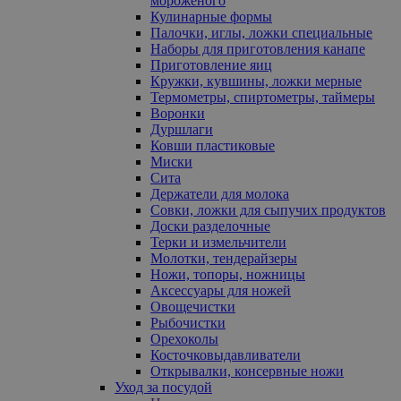
мороженого
Кулинарные формы
Палочки, иглы, ложки специальные
Наборы для приготовления канапе
Приготовление яиц
Кружки, кувшины, ложки мерные
Термометры, спиртометры, таймеры
Воронки
Дуршлаги
Ковши пластиковые
Миски
Сита
Держатели для молока
Совки, ложки для сыпучих продуктов
Доски разделочные
Терки и измельчители
Молотки, тендерайзеры
Ножи, топоры, ножницы
Аксессуары для ножей
Овощечистки
Рыбочистки
Орехоколы
Косточковыдавливатели
Открывалки, консервные ножи
Уход за посудой