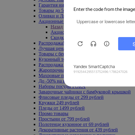
Гарантия низкой цены
Товары до 500 руб
Оливки и Лимоны
Акционные товары
Назад
Акционные товары
Скидка 20% по промокоду
Распродажа! Ульяновск до -70%
Лучшая цена
Товары с бесплатной доставкой
Кухонный текстиль
Распродажа до -50%
Жаропрочная посуда
Махровые полотенца
До -50% на ковры
Наборы посуды FORA
Заварочные чайники с бамбуковой крышкой
Флисовые пледы от 299 рублей
Кружки 249 рублей
Пледы от 1499 рублей
Промо товары
Простыни от 799 рублей
Полотенце кухонное от 69 рублей
Декоративные растения от 439 рублей