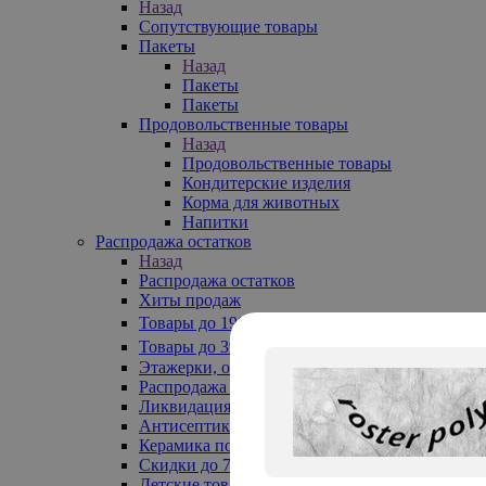
Назад
Сопутствующие товары
Пакеты
Назад
Пакеты
Пакеты
Продовольственные товары
Назад
Продовольственные товары
Кондитерские изделия
Корма для животных
Напитки
Распродажа остатков
Назад
Распродажа остатков
Хиты продаж
Товары до 199₽
Товары до 399₽
Этажерки, обувницы
Распродажа текстиля до -50%
Ликвидация до -70%
Антисептики
Керамика по 129 руб
Скидки до 70%
Детские товары