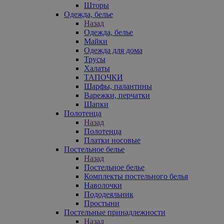
Шторы
Одежда, белье
Назад
Одежда, белье
Майки
Одежда для дома
Трусы
Халаты
ТАПОЧКИ
Шарфы, палантины
Варежки, перчатки
Шапки
Полотенца
Назад
Полотенца
Платки носовые
Постельное белье
Назад
Постельное белье
Комплекты постельного белья
Наволочки
Пододеяльник
Простыни
Постельные принадлежности
Назад