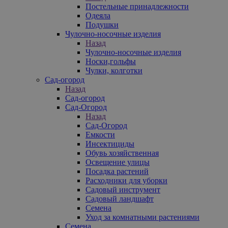
Постельные принадлежности
Одеяла
Подушки
Чулочно-носочные изделия
Назад
Чулочно-носочные изделия
Носки,гольфы
Чулки, колготки
Сад-огород
Назад
Сад-огород
Сад-Огород
Назад
Сад-Огород
Емкости
Инсектициды
Обувь хозяйственная
Освещение улицы
Посадка растений
Расходники для уборки
Садовый инструмент
Садовый ландшафт
Семена
Уход за комнатными растениями
Семена