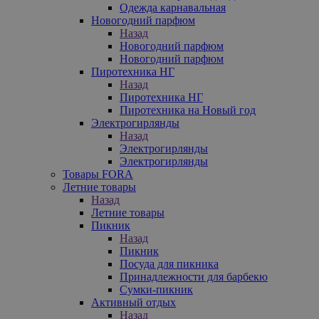
Одежда карнавальная
Новогодний парфюм
Назад
Новогодний парфюм
Новогодний парфюм
Пиротехника НГ
Назад
Пиротехника НГ
Пиротехника на Новый год
Электрогирлянды
Назад
Электрогирлянды
Электрогирлянды
Товары FORA
Летние товары
Назад
Летние товары
Пикник
Назад
Пикник
Посуда для пикника
Принадлежности для барбекю
Сумки-пикник
Активный отдых
Назад