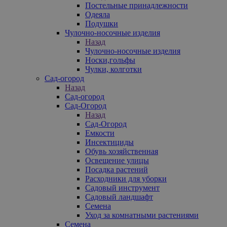
Постельные принадлежности
Одеяла
Подушки
Чулочно-носочные изделия
Назад
Чулочно-носочные изделия
Носки,гольфы
Чулки, колготки
Сад-огород
Назад
Сад-огород
Сад-Огород
Назад
Сад-Огород
Емкости
Инсектициды
Обувь хозяйственная
Освещение улицы
Посадка растений
Расходники для уборки
Садовый инструмент
Садовый ландшафт
Семена
Уход за комнатными растениями
Семена