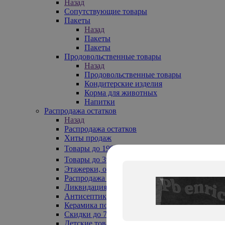
Назад
Сопутствующие товары
Пакеты
Назад
Пакеты
Пакеты
Продовольственные товары
Назад
Продовольственные товары
Кондитерские изделия
Корма для животных
Напитки
Распродажа остатков
Назад
Распродажа остатков
Хиты продаж
Товары до 199₽
Товары до 399₽
Этажерки, обувницы
Распродажа текстиля до -50%
Ликвидация до -70%
Антисептики
Керамика по 129 руб
Скидки до 70%
Детские товары