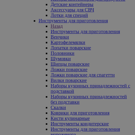
Детские контейнеры
Аксессуары для СВЧ
Лотки для специй
Инструменты для приготовления
Назад
Инструменты для приготовления
Венчики
Картофелемялки
Лопатки поварские
Половники
Шумовки
Щипцы поварские
Ложки поварские
Ложки поварские для спагетти
Вилки поварские
Наборы кухонных принадлежностей с
подставкой
Наборы кухонных принадлежностей
без подставки
Скалки
Коврики для приготовления
Кисти кулинарные
Инструменты кондитерские
Инструменты для приготовления
мороженого