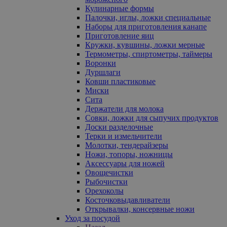
Кулинарные формы
Палочки, иглы, ложки специальные
Наборы для приготовления канапе
Приготовление яиц
Кружки, кувшины, ложки мерные
Термометры, спиртометры, таймеры
Воронки
Дуршлаги
Ковши пластиковые
Миски
Сита
Держатели для молока
Совки, ложки для сыпучих продуктов
Доски разделочные
Терки и измельчители
Молотки, тендерайзеры
Ножи, топоры, ножницы
Аксессуары для ножей
Овощечистки
Рыбочистки
Орехоколы
Косточковыдавливатели
Открывалки, консервные ножи
Уход за посудой