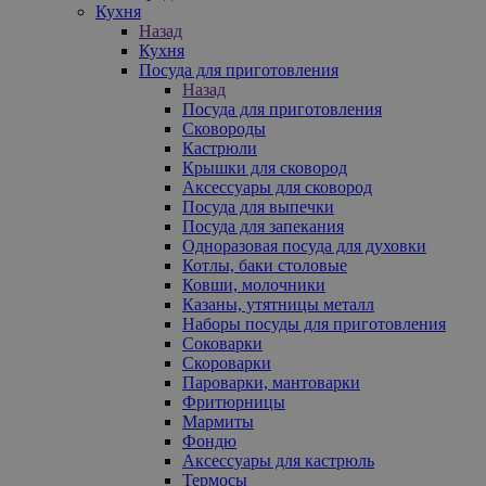
Кухня
Назад
Кухня
Посуда для приготовления
Назад
Посуда для приготовления
Сковороды
Кастрюли
Крышки для сковород
Аксессуары для сковород
Посуда для выпечки
Посуда для запекания
Одноразовая посуда для духовки
Котлы, баки столовые
Ковши, молочники
Казаны, утятницы металл
Наборы посуды для приготовления
Соковарки
Скороварки
Пароварки, мантоварки
Фритюрницы
Мармиты
Фондю
Аксессуары для кастрюль
Термосы