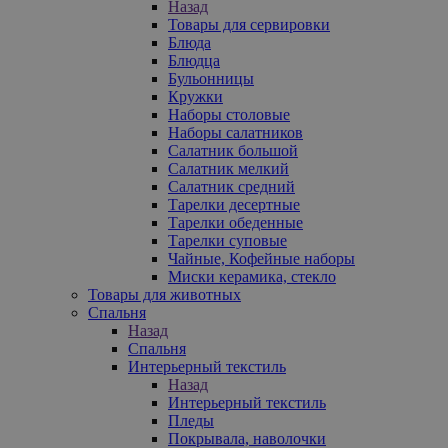
Назад
Товары для сервировки
Блюда
Блюдца
Бульонницы
Кружки
Наборы столовые
Наборы салатников
Салатник большой
Салатник мелкий
Салатник средний
Тарелки десертные
Тарелки обеденные
Тарелки суповые
Чайные, Кофейные наборы
Миски керамика, стекло
Товары для животных
Спальня
Назад
Спальня
Интерьерный текстиль
Назад
Интерьерный текстиль
Пледы
Покрывала, наволочки