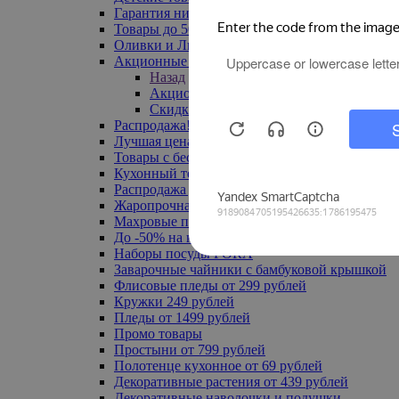
Гарантия низкой цены
Товары до 500 руб
Оливки и Лимоны
Акционные товары
Назад
Акционные товары
Скидка 20% по промокоду
Распродажа! Ульяновск до -70%
Лучшая цена
Товары с бесплатной доставкой
Кухонный текстиль
Распродажа до -50%
Жаропрочная посуда
Махровые полотенца
До -50% на ковры
Наборы посуды FORA
Заварочные чайники с бамбуковой крышкой
Флисовые пледы от 299 рублей
Кружки 249 рублей
Пледы от 1499 рублей
Промо товары
Простыни от 799 рублей
Полотенце кухонное от 69 рублей
Декоративные растения от 439 рублей
Декоративные наволочки и подушки