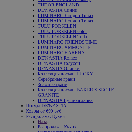
TUDOR ENGLAND
DE'NASTIA Синий
LUMINARC Лондон Топаз
LUMINARC Лондон Топаз
TULU PORSELEN
TULU PORSELEN color
TULU PORSELEN Tutku
LUMINARC FRIENDS'TIME
LUMINARC AMMONITE
LUMINARC HARENA
DE'NASTIA Romeo
DE'NASTIA голубой
DE'NASTIA Оливки
Коллекция посуды LUCKY
Серебряные грани
Золотые грани
Коллекция посуды BAKER`S SECRET
GRANITE
DE'NASTIA Гусиная лапка
Посуда DE'NASTIA
Ковры от 699 руб
Распродажа. Кухня
Назад
Распродажа. Кухня