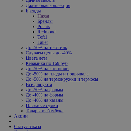
Дачная мебель
Джинсовая коллекция
Бренды
Назад
Бренды
Polaris
Redmond
Tefal
Taller
До -50% на текстиль
Сдуваем цены до -40%
Цвета лета
Керамика по 169 руб
До -50% на кастрюли
До -50% на пледы и покрывала
До -50% на термокружки и термосы
Все для уюта
До -50% на формы
До -40% на формы
До -40% на казаны
Пляжные сумки
Товары из бамбука
Акции
Статус заказа