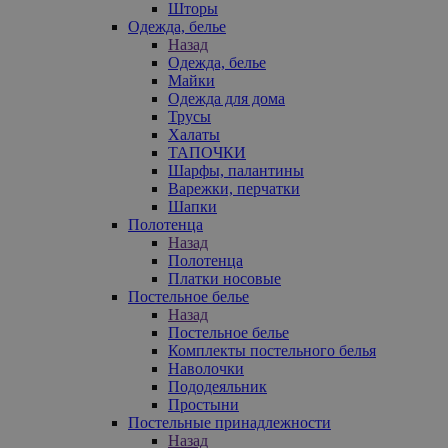
Шторы
Одежда, белье
Назад
Одежда, белье
Майки
Одежда для дома
Трусы
Халаты
ТАПОЧКИ
Шарфы, палантины
Варежки, перчатки
Шапки
Полотенца
Назад
Полотенца
Платки носовые
Постельное белье
Назад
Постельное белье
Комплекты постельного белья
Наволочки
Пододеяльник
Простыни
Постельные принадлежности
Назад