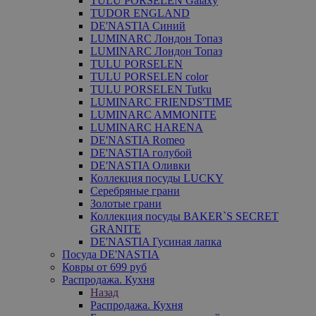
TULU PORSELEN Galaxy
TUDOR ENGLAND
DE'NASTIA Синий
LUMINARC Лондон Топаз
LUMINARC Лондон Топаз
TULU PORSELEN
TULU PORSELEN color
TULU PORSELEN Tutku
LUMINARC FRIENDS'TIME
LUMINARC AMMONITE
LUMINARC HARENA
DE'NASTIA Romeo
DE'NASTIA голубой
DE'NASTIA Оливки
Коллекция посуды LUCKY
Серебряные грани
Золотые грани
Коллекция посуды BAKER`S SECRET
GRANITE
DE'NASTIA Гусиная лапка
Посуда DE'NASTIA
Ковры от 699 руб
Распродажа. Кухня
Назад
Распродажа. Кухня