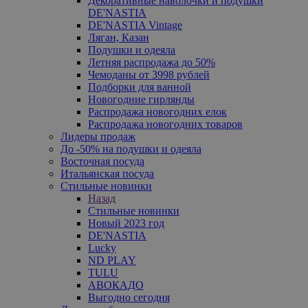
Декоративные наволочки и подушки
DE'NASTIA
DE'NASTIA Vintage
Ляган, Казан
Подушки и одеяла
Летняя распродажа до 50%
Чемоданы от 3998 рублей
Подборки для ванной
Новогодние гирлянды
Распродажа новогодних елок
Распродажа новогодних товаров
Лидеры продаж
До -50% на подушки и одеяла
Восточная посуда
Итальянская посуда
Стильные новинки
Назад
Стильные новинки
Новый 2023 год
DE'NASTIA
Lucky
ND PLAY
TULU
АВОКАДО
Выгодно сегодня