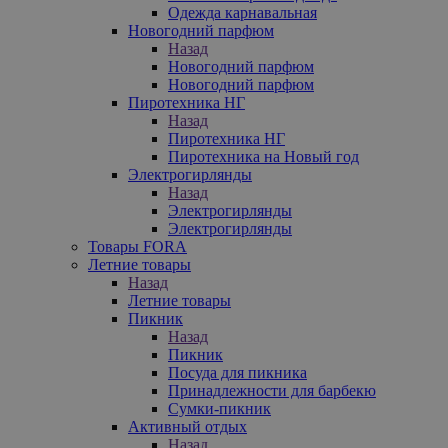
Одежда карнавальная
Новогодний парфюм
Назад
Новогодний парфюм
Новогодний парфюм
Пиротехника НГ
Назад
Пиротехника НГ
Пиротехника на Новый год
Электрогирлянды
Назад
Электрогирлянды
Электрогирлянды
Товары FORA
Летние товары
Назад
Летние товары
Пикник
Назад
Пикник
Посуда для пикника
Принадлежности для барбекю
Сумки-пикник
Активный отдых
Назад