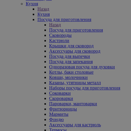
Кухня
Назад
Кухня
Посуда для приготовления
Назад
Посуда для приготовления
Сковороды
Кастрюли
Крышки для сковород
Аксессуары для сковород
Посуда для выпечки
Посуда для запекания
Одноразовая посуда для духовки
Котлы, баки столовые
Ковши, молочники
Казаны, утятницы металл
Наборы посуды для приготовления
Соковарки
Скороварки
Пароварки, мантоварки
Фритюрницы
Мармиты
Фондю
Аксессуары для кастрюль
Термосы