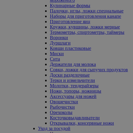
мороженого
Кулинарные формы
Палочки, иглы, ложки специальные
Наборы для приготовления канапе
Приготовление яиц
Кружки, кувшины, ложки мерные
Термометры, спиртометры, таймеры
Воронки
Дуршлаги
Ковши пластиковые
Миски
Сита
Держатели для молока
Совки, ложки для сыпучих продуктов
Доски разделочные
Терки и измельчители
Молотки, тендерайзеры
Ножи, топоры, ножницы
Аксессуары для ножей
Овощечистки
Рыбочистки
Орехоколы
Косточковыдавливатели
Открывалки, консервные ножи
Уход за посудой