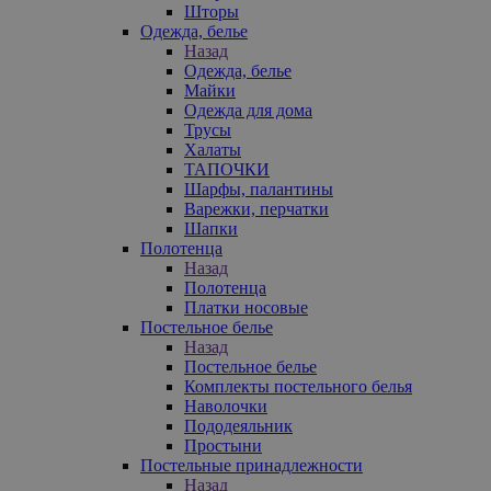
Шторы
Одежда, белье
Назад
Одежда, белье
Майки
Одежда для дома
Трусы
Халаты
ТАПОЧКИ
Шарфы, палантины
Варежки, перчатки
Шапки
Полотенца
Назад
Полотенца
Платки носовые
Постельное белье
Назад
Постельное белье
Комплекты постельного белья
Наволочки
Пододеяльник
Простыни
Постельные принадлежности
Назад