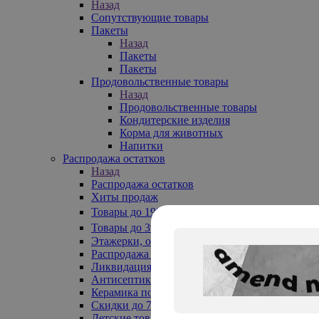
Назад
Сопутствующие товары
Пакеты
Назад
Пакеты
Пакеты
Продовольственные товары
Назад
Продовольственные товары
Кондитерские изделия
Корма для животных
Напитки
Распродажа остатков
Назад
Распродажа остатков
Хиты продаж
Товары до 199₽
Товары до 399₽
Этажерки, обувницы
Распродажа текстиля до -50%
Ликвидация до -70%
Антисептики
Керамика по 129 руб
Скидки до 70%
Детские товары