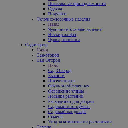
Постельные принадлежности
Одеяла
Подушки
Чулочно-носочные изделия
Назад
Чулочно-носочные изделия
Носки,гольфы
Чулки, колготки
Сад-огород
Назад
Сад-огород
Сад-Огород
Назад
Сад-Огород
Емкости
Инсектициды
Обувь хозяйственная
Освещение улицы
Посадка растений
Расходники для уборки
Садовый инструмент
Садовый ландшафт
Семена
Уход за комнатными растениями
Семена