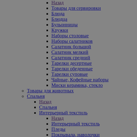
Назад
Товары для сервировки
Блюда
Блюдца
Бульонницы
Кружки
Наборы столовые
Наборы салатников
Салатник большой
Салатник мелкий
Салатник средний
Тарелки десертные
Тарелки обеденные
Тарелки суповые
Чайные, Кофейные наборы
Миски керамика, стекло
Товары для животных
Спальня
Назад
Спальня
Интерьерный текстиль
Назад
Интерьерный текстиль
Пледы
Покрывала, наволочки