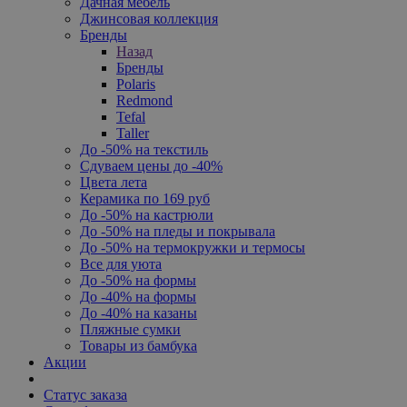
Дачная мебель
Джинсовая коллекция
Бренды
Назад
Бренды
Polaris
Redmond
Tefal
Taller
До -50% на текстиль
Сдуваем цены до -40%
Цвета лета
Керамика по 169 руб
До -50% на кастрюли
До -50% на пледы и покрывала
До -50% на термокружки и термосы
Все для уюта
До -50% на формы
До -40% на формы
До -40% на казаны
Пляжные сумки
Товары из бамбука
Акции
Статус заказа