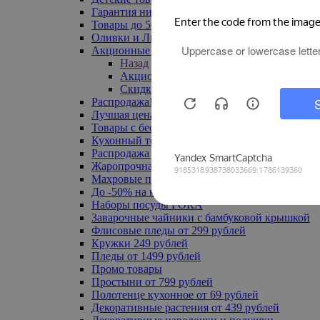
Гарантия низкой цены
Товары до 500 руб
Оливки и Лимоны
Акционные товары
Назад
Акционные товары
Скидка 20% по промокоду
Распродажа! Ульяновск до -70%
Лучшая цена
Товары с бесплатной доставкой
Кухонный текстиль
Распродажа до -50%
Жаропрочная посуда
Махровые полотенца
До -50% на ковры
Наборы посуды FORA
Заварочные чайники с бамбуковой крышкой
Флисовые пледы от 299 рублей
Кружки 249 рублей
Пледы от 1499 рублей
Промо товары
Простыни от 799 рублей
Полотенце кухонное от 69 рублей
Декоративные растения от 439 рублей