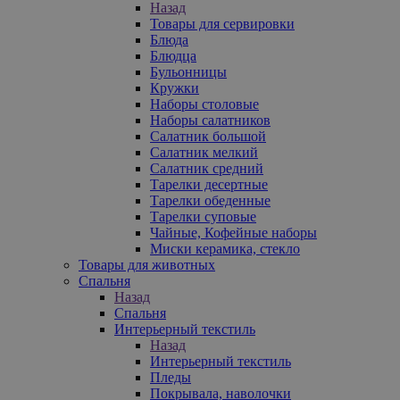
Назад
Товары для сервировки
Блюда
Блюдца
Бульонницы
Кружки
Наборы столовые
Наборы салатников
Салатник большой
Салатник мелкий
Салатник средний
Тарелки десертные
Тарелки обеденные
Тарелки суповые
Чайные, Кофейные наборы
Миски керамика, стекло
Товары для животных
Спальня
Назад
Спальня
Интерьерный текстиль
Назад
Интерьерный текстиль
Пледы
Покрывала, наволочки