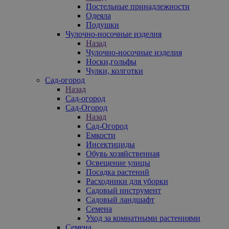
Постельные принадлежности
Одеяла
Подушки
Чулочно-носочные изделия
Назад
Чулочно-носочные изделия
Носки,гольфы
Чулки, колготки
Сад-огород
Назад
Сад-огород
Сад-Огород
Назад
Сад-Огород
Емкости
Инсектициды
Обувь хозяйственная
Освещение улицы
Посадка растений
Расходники для уборки
Садовый инструмент
Садовый ландшафт
Семена
Уход за комнатными растениями
Семена