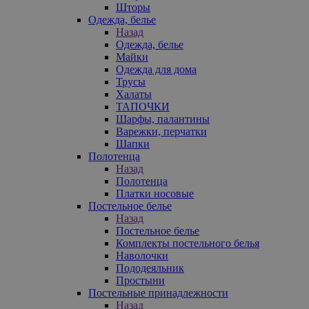
Шторы
Одежда, белье
Назад
Одежда, белье
Майки
Одежда для дома
Трусы
Халаты
ТАПОЧКИ
Шарфы, палантины
Варежки, перчатки
Шапки
Полотенца
Назад
Полотенца
Платки носовые
Постельное белье
Назад
Постельное белье
Комплекты постельного белья
Наволочки
Пододеяльник
Простыни
Постельные принадлежности
Назад