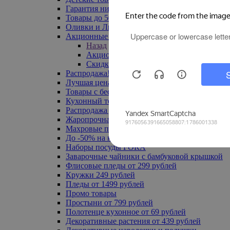
Гарантия низкой цены
Товары до 500 руб
Оливки и Лимоны
Акционные товары
Назад
Акционные товары
Скидка 20% по промокоду
Распродажа! Ульяновск до -70%
Лучшая цена
Товары с бесплатной доставкой
Кухонный текстиль
Распродажа до -50%
Жаропрочная посуда
Махровые полотенца
До -50% на ковры
Наборы посуды FORA
Заварочные чайники с бамбуковой крышкой
Флисовые пледы от 299 рублей
Кружки 249 рублей
Пледы от 1499 рублей
Промо товары
Простыни от 799 рублей
Полотенце кухонное от 69 рублей
Декоративные растения от 439 рублей