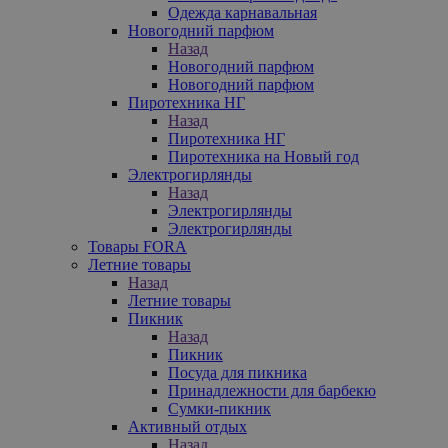
Одежда карнавальная
Новогодний парфюм
Назад
Новогодний парфюм
Новогодний парфюм
Пиротехника НГ
Назад
Пиротехника НГ
Пиротехника на Новый год
Электрогирлянды
Назад
Электрогирлянды
Электрогирлянды
Товары FORA
Летние товары
Назад
Летние товары
Пикник
Назад
Пикник
Посуда для пикника
Принадлежности для барбекю
Сумки-пикник
Активный отдых
Назад