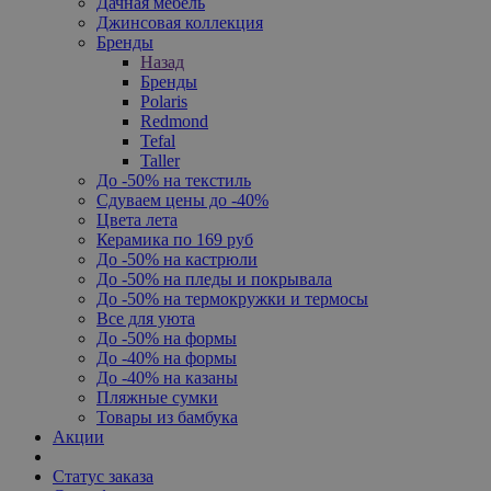
Дачная мебель
Джинсовая коллекция
Бренды
Назад
Бренды
Polaris
Redmond
Tefal
Taller
До -50% на текстиль
Сдуваем цены до -40%
Цвета лета
Керамика по 169 руб
До -50% на кастрюли
До -50% на пледы и покрывала
До -50% на термокружки и термосы
Все для уюта
До -50% на формы
До -40% на формы
До -40% на казаны
Пляжные сумки
Товары из бамбука
Акции
Статус заказа