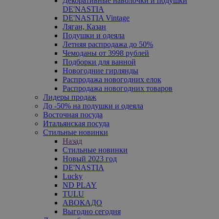
Декоративные наволочки и подушки
DE'NASTIA
DE'NASTIA Vintage
Ляган, Казан
Подушки и одеяла
Летняя распродажа до 50%
Чемоданы от 3998 рублей
Подборки для ванной
Новогодние гирлянды
Распродажа новогодних елок
Распродажа новогодних товаров
Лидеры продаж
До -50% на подушки и одеяла
Восточная посуда
Итальянская посуда
Стильные новинки
Назад
Стильные новинки
Новый 2023 год
DE'NASTIA
Lucky
ND PLAY
TULU
АВОКАДО
Выгодно сегодня