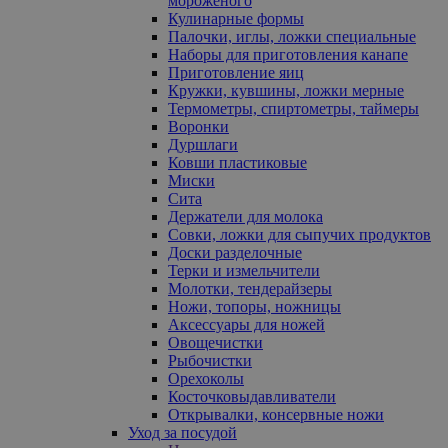
мороженого
Кулинарные формы
Палочки, иглы, ложки специальные
Наборы для приготовления канапе
Приготовление яиц
Кружки, кувшины, ложки мерные
Термометры, спиртометры, таймеры
Воронки
Дуршлаги
Ковши пластиковые
Миски
Сита
Держатели для молока
Совки, ложки для сыпучих продуктов
Доски разделочные
Терки и измельчители
Молотки, тендерайзеры
Ножи, топоры, ножницы
Аксессуары для ножей
Овощечистки
Рыбочистки
Орехоколы
Косточковыдавливатели
Открывалки, консервные ножи
Уход за посудой