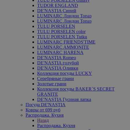
TULU PORSELEN Galaxy
TUDOR ENGLAND
DE'NASTIA Синий
LUMINARC Лондон Топаз
LUMINARC Лондон Топаз
TULU PORSELEN
TULU PORSELEN color
TULU PORSELEN Tutku
LUMINARC FRIENDS'TIME
LUMINARC AMMONITE
LUMINARC HARENA
DE'NASTIA Romeo
DE'NASTIA голубой
DE'NASTIA Оливки
Коллекция посуды LUCKY
Серебряные грани
Золотые грани
Коллекция посуды BAKER`S SECRET
GRANITE
DE'NASTIA Гусиная лапка
Посуда DE'NASTIA
Ковры от 699 руб
Распродажа. Кухня
Назад
Распродажа. Кухня