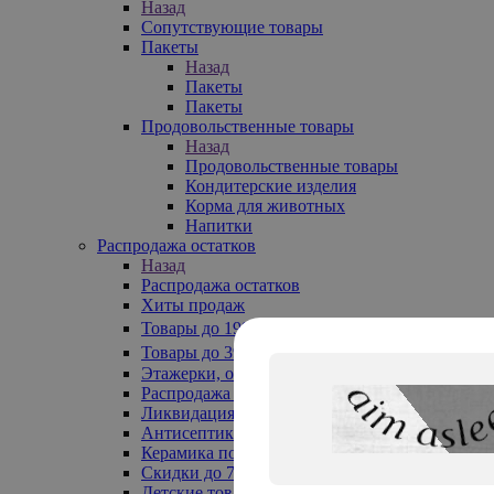
Назад
Сопутствующие товары
Пакеты
Назад
Пакеты
Пакеты
Продовольственные товары
Назад
Продовольственные товары
Кондитерские изделия
Корма для животных
Напитки
Распродажа остатков
Назад
Распродажа остатков
Хиты продаж
Товары до 199₽
Товары до 399₽
Этажерки, обувницы
Распродажа текстиля до -50%
Ликвидация до -70%
Антисептики
Керамика по 129 руб
Скидки до 70%
Детские товары