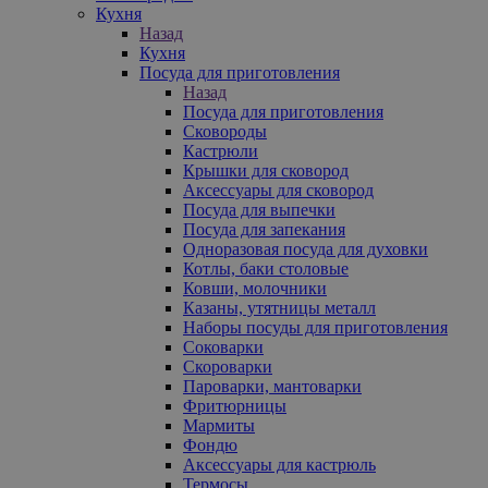
Кухня
Назад
Кухня
Посуда для приготовления
Назад
Посуда для приготовления
Сковороды
Кастрюли
Крышки для сковород
Аксессуары для сковород
Посуда для выпечки
Посуда для запекания
Одноразовая посуда для духовки
Котлы, баки столовые
Ковши, молочники
Казаны, утятницы металл
Наборы посуды для приготовления
Соковарки
Скороварки
Пароварки, мантоварки
Фритюрницы
Мармиты
Фондю
Аксессуары для кастрюль
Термосы