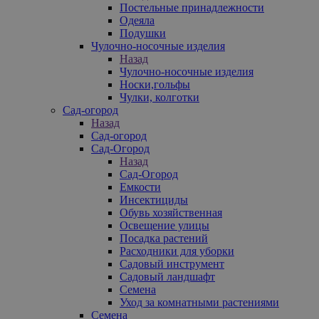
Постельные принадлежности
Одеяла
Подушки
Чулочно-носочные изделия
Назад
Чулочно-носочные изделия
Носки,гольфы
Чулки, колготки
Сад-огород
Назад
Сад-огород
Сад-Огород
Назад
Сад-Огород
Емкости
Инсектициды
Обувь хозяйственная
Освещение улицы
Посадка растений
Расходники для уборки
Садовый инструмент
Садовый ландшафт
Семена
Уход за комнатными растениями
Семена