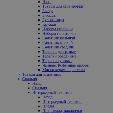
Назад
Товары для сервировки
Блюда
Блюдца
Бульонницы
Кружки
Наборы столовые
Наборы салатников
Салатник большой
Салатник мелкий
Салатник средний
Тарелки десертные
Тарелки обеденные
Тарелки суповые
Чайные, Кофейные наборы
Миски керамика, стекло
Товары для животных
Спальня
Назад
Спальня
Интерьерный текстиль
Назад
Интерьерный текстиль
Пледы
Покрывала, наволочки