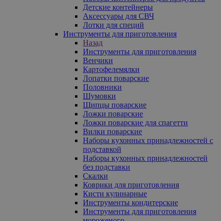
Детские контейнеры
Аксессуары для СВЧ
Лотки для специй
Инструменты для приготовления
Назад
Инструменты для приготовления
Венчики
Картофелемялки
Лопатки поварские
Половники
Шумовки
Щипцы поварские
Ложки поварские
Ложки поварские для спагетти
Вилки поварские
Наборы кухонных принадлежностей с
подставкой
Наборы кухонных принадлежностей
без подставки
Скалки
Коврики для приготовления
Кисти кулинарные
Инструменты кондитерские
Инструменты для приготовления
мороженого