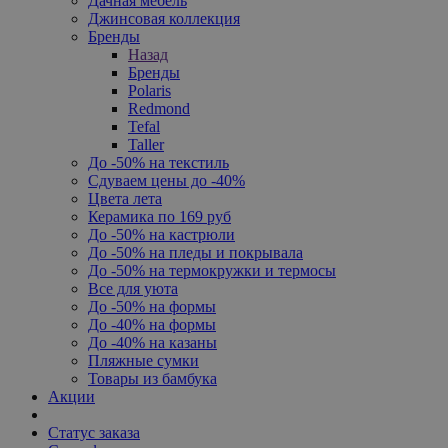
Дачная мебель
Джинсовая коллекция
Бренды
Назад
Бренды
Polaris
Redmond
Tefal
Taller
До -50% на текстиль
Сдуваем цены до -40%
Цвета лета
Керамика по 169 руб
До -50% на кастрюли
До -50% на пледы и покрывала
До -50% на термокружки и термосы
Все для уюта
До -50% на формы
До -40% на формы
До -40% на казаны
Пляжные сумки
Товары из бамбука
Акции
Статус заказа