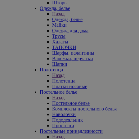
Шторы
Одежда, белье
Назад
Одежда, белье
Майки
Одежда для дома
Трусы
Халаты
ТАПОЧКИ
Шарфы, палантины
Варежки, перчатки
Шапки
Полотенца
Назад
Полотенца
Платки носовые
Постельное белье
Назад
Постельное белье
Комплекты постельного белья
Наволочки
Пододеяльник
Простыни
Постельные принадлежности
Назад