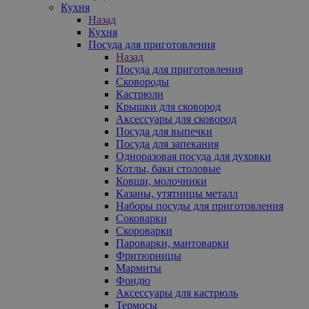
Кухня
Назад
Кухня
Посуда для приготовления
Назад
Посуда для приготовления
Сковороды
Кастрюли
Крышки для сковород
Аксессуары для сковород
Посуда для выпечки
Посуда для запекания
Одноразовая посуда для духовки
Котлы, баки столовые
Ковши, молочники
Казаны, утятницы металл
Наборы посуды для приготовления
Соковарки
Скороварки
Пароварки, мантоварки
Фритюрницы
Мармиты
Фондю
Аксессуары для кастрюль
Термосы