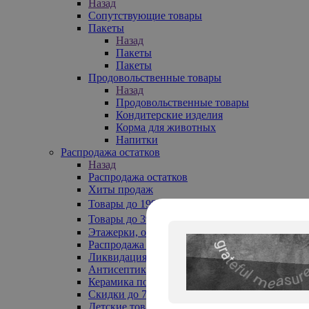
Назад
Сопутствующие товары
Пакеты
Назад
Пакеты
Пакеты
Продовольственные товары
Назад
Продовольственные товары
Кондитерские изделия
Корма для животных
Напитки
Распродажа остатков
Назад
Распродажа остатков
Хиты продаж
Товары до 199₽
Товары до 399₽
Этажерки, обувницы
Распродажа текстиля до -50%
Ликвидация до -70%
Антисептики
Керамика по 129 руб
Скидки до 70%
Детские товары