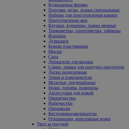
Кулинарные формы
Палочки, иглы, ложки специальные
Наборы для приготовления канапе
Приготовление яиц
Кружки, кувшины, ложки мерные
Термометры, спиртометры, таймеры
Воронки
Дуршлаги
Ковши пластиковые
Миски
Сита
Держатели для молока
Совки, ложки для сыпучих продуктов
Доски разделочные
Терки и измельчители
Молотки, тендерайзеры
Ножи, топоры, ножницы
Аксессуары для ножей
Овощечистки
Рыбочистки
Орехоколы
Косточковыдавливатели
Открывалки, консервные ножи
Уход за посудой