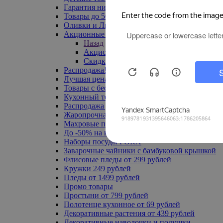
Гарантия низкой цены
Товары до 500 руб
Оливки и Лимоны
Акционные товары
Назад
Акционные товары
Скидка 20% по промокоду
Распродажа! Ульяновск до -70%
Лучшая цена
Товары с бесплатной доставкой
Кухонный текстиль
Распродажа до -50%
Жаропрочная посуда
Махровые полотенца
До -50% на ковры
Наборы посуды FORA
Заварочные чайники с бамбуковой крышкой
Флисовые пледы от 299 рублей
Кружки 249 рублей
Пледы от 1499 рублей
Промо товары
Простыни от 799 рублей
Полотенце кухонное от 69 рублей
Декоративные растения от 439 рублей
Декоративные наволочки и подушки