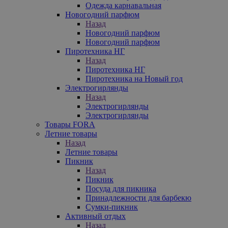
Одежда карнавальная
Новогодний парфюм
Назад
Новогодний парфюм
Новогодний парфюм
Пиротехника НГ
Назад
Пиротехника НГ
Пиротехника на Новый год
Электрогирлянды
Назад
Электрогирлянды
Электрогирлянды
Товары FORA
Летние товары
Назад
Летние товары
Пикник
Назад
Пикник
Посуда для пикника
Принадлежности для барбекю
Сумки-пикник
Активный отдых
Назад