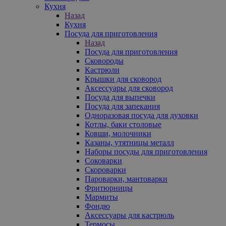
Кухня
Назад
Кухня
Посуда для приготовления
Назад
Посуда для приготовления
Сковороды
Кастрюли
Крышки для сковород
Аксессуары для сковород
Посуда для выпечки
Посуда для запекания
Одноразовая посуда для духовки
Котлы, баки столовые
Ковши, молочники
Казаны, утятницы металл
Наборы посуды для приготовления
Соковарки
Скороварки
Пароварки, мантоварки
Фритюрницы
Мармиты
Фондю
Аксессуары для кастрюль
Термосы