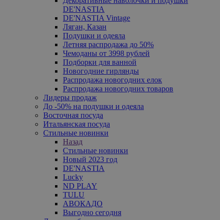
Декоративные наволочки и подушки
DE'NASTIA
DE'NASTIA Vintage
Ляган, Казан
Подушки и одеяла
Летняя распродажа до 50%
Чемоданы от 3998 рублей
Подборки для ванной
Новогодние гирлянды
Распродажа новогодних елок
Распродажа новогодних товаров
Лидеры продаж
До -50% на подушки и одеяла
Восточная посуда
Итальянская посуда
Стильные новинки
Назад
Стильные новинки
Новый 2023 год
DE'NASTIA
Lucky
ND PLAY
TULU
АВОКАДО
Выгодно сегодня