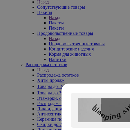
Назад
Сопутствующие товары
Пакеты
Назад
Пакеты
Пакеты
Продовольственные товары
Назад
Продовольственные товары
Кондитерские изделия
Корма для животных
Напитки
Распродажа остатков
Назад
Распродажа остатков
Хиты продаж
Товары до 199₽
Товары до 399₽
Этажерки, обувницы
Распродажа текстиля до -50%
Ликвидация до -70%
Антисептики
Керамика по 129 руб
Скидки до 70%
Детские товары