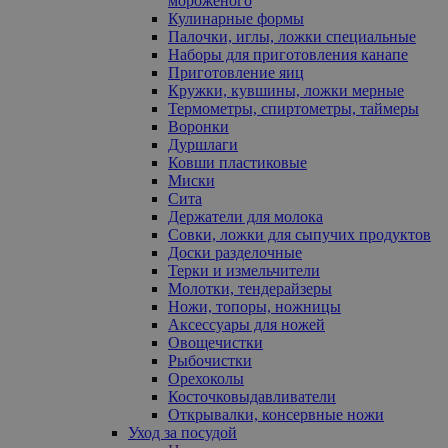
мороженого
Кулинарные формы
Палочки, иглы, ложки специальные
Наборы для приготовления канапе
Приготовление яиц
Кружки, кувшины, ложки мерные
Термометры, спиртометры, таймеры
Воронки
Дуршлаги
Ковши пластиковые
Миски
Сита
Держатели для молока
Совки, ложки для сыпучих продуктов
Доски разделочные
Терки и измельчители
Молотки, тендерайзеры
Ножи, топоры, ножницы
Аксессуары для ножей
Овощечистки
Рыбочистки
Орехоколы
Косточковыдавливатели
Открывалки, консервные ножи
Уход за посудой