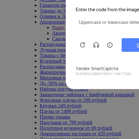
Гарантия низкой цены
Товары до 500 руб
Оливки и Лимоны
Акционные товары
Назад
Акционные товары
Скидка 20% по промокоду
Распродажа! Ульяновск до -70%
Лучшая цена
Товары с бесплатной доставкой
Кухонный текстиль
Распродажа до -50%
Жаропрочная посуда
Махровые полотенца
До -50% на ковры
Наборы посуды FORA
Заварочные чайники с бамбуковой крышкой
Флисовые пледы от 299 рублей
Кружки 249 рублей
Пледы от 1499 рублей
Промо товары
Простыни от 799 рублей
Полотенце кухонное от 69 рублей
Декоративные растения от 439 рублей