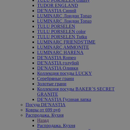
TULU PORSELEN Galaxy
TUDOR ENGLAND
DE'NASTIA Синий
LUMINARC Лондон Топаз
LUMINARC Лондон Топаз
TULU PORSELEN
TULU PORSELEN color
TULU PORSELEN Tutku
LUMINARC FRIENDS'TIME
LUMINARC AMMONITE
LUMINARC HARENA
DE'NASTIA Romeo
DE'NASTIA голубой
DE'NASTIA Оливки
Коллекция посуды LUCKY
Серебряные грани
Золотые грани
Коллекция посуды BAKER`S SECRET
GRANITE
DE'NASTIA Гусиная лапка
Посуда DE'NASTIA
Ковры от 699 руб
Распродажа. Кухня
Назад
Распродажа. Кухня