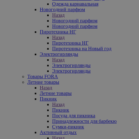
Одежда карнавальная
Новогодний парфюм
Назад
Новогодний парфюм
Новогодний парфюм
Пиротехника НГ
Назад
Пиротехника НГ
Пиротехника на Новый год
Электрогирлянды
Назад
Электрогирлянды
Электрогирлянды
Товары FORA
Летние товары
Назад
Летние товары
Пикник
Назад
Пикник
Посуда для пикника
Принадлежности для барбекю
Сумки-пикник
Активный отдых
Назад