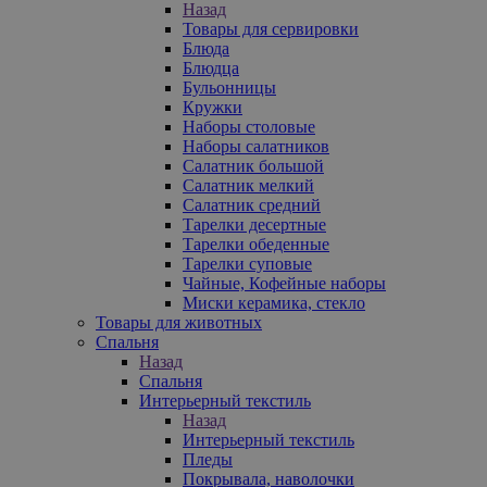
Назад
Товары для сервировки
Блюда
Блюдца
Бульонницы
Кружки
Наборы столовые
Наборы салатников
Салатник большой
Салатник мелкий
Салатник средний
Тарелки десертные
Тарелки обеденные
Тарелки суповые
Чайные, Кофейные наборы
Миски керамика, стекло
Товары для животных
Спальня
Назад
Спальня
Интерьерный текстиль
Назад
Интерьерный текстиль
Пледы
Покрывала, наволочки