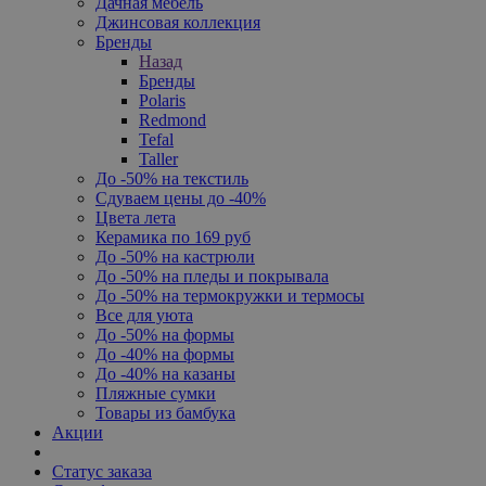
Дачная мебель
Джинсовая коллекция
Бренды
Назад
Бренды
Polaris
Redmond
Tefal
Taller
До -50% на текстиль
Сдуваем цены до -40%
Цвета лета
Керамика по 169 руб
До -50% на кастрюли
До -50% на пледы и покрывала
До -50% на термокружки и термосы
Все для уюта
До -50% на формы
До -40% на формы
До -40% на казаны
Пляжные сумки
Товары из бамбука
Акции
Статус заказа