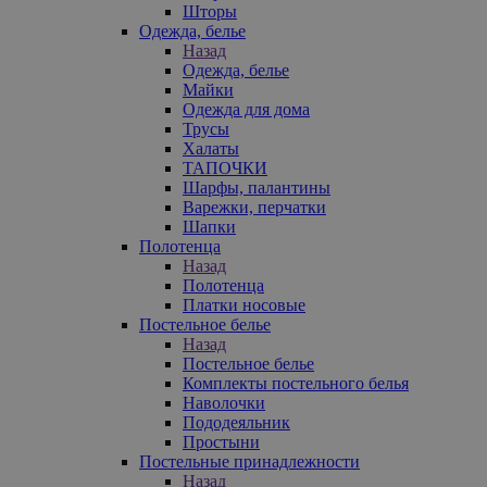
Шторы
Одежда, белье
Назад
Одежда, белье
Майки
Одежда для дома
Трусы
Халаты
ТАПОЧКИ
Шарфы, палантины
Варежки, перчатки
Шапки
Полотенца
Назад
Полотенца
Платки носовые
Постельное белье
Назад
Постельное белье
Комплекты постельного белья
Наволочки
Пододеяльник
Простыни
Постельные принадлежности
Назад