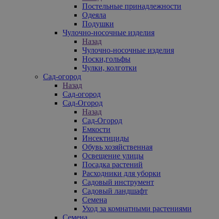
Постельные принадлежности
Одеяла
Подушки
Чулочно-носочные изделия
Назад
Чулочно-носочные изделия
Носки,гольфы
Чулки, колготки
Сад-огород
Назад
Сад-огород
Сад-Огород
Назад
Сад-Огород
Емкости
Инсектициды
Обувь хозяйственная
Освещение улицы
Посадка растений
Расходники для уборки
Садовый инструмент
Садовый ландшафт
Семена
Уход за комнатными растениями
Семена