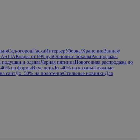
льня
Сад-огород
Пасха
Интерьер
Уборка/Хранение
Ванная/
NASTIA
Ковры от 699 руб
Обновите бокалы
Распродажа.
а подушки и одеяла
Черная пятница
Новогодняя распродажа до
-40% на формы
Вкус лета
До -40% на казаны
Пляжные
на сайт
До -50% на полотенце
Стильные новинки
Для