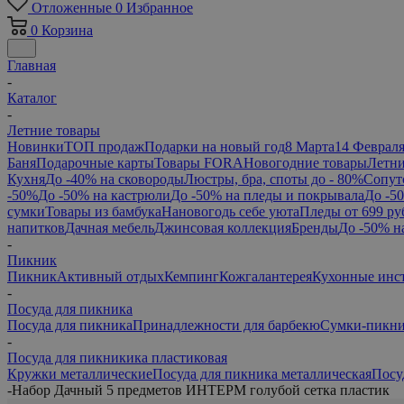
Отложенные
0
Избранное
0
Корзина
Главная
-
Каталог
-
Летние товары
Новинки
ТОП продаж
Подарки на новый год
8 Марта
14 Феврал
Баня
Подарочные карты
Товары FORA
Новогодние товары
Летни
Кухня
До -40% на сковороды
Люстры, бра, споты до - 80%
Сопут
-50%
До -50% на кастрюли
До -50% на пледы и покрывала
До -5
сумки
Товары из бамбука
Нановогодь себе уюта
Пледы от 699 ру
напитков
Дачная мебель
Джинсовая коллекция
Бренды
До -50% н
-
Пикник
Пикник
Активный отдых
Кемпинг
Кожгалантерея
Кухонные инс
-
Посуда для пикника
Посуда для пикника
Принадлежности для барбекю
Сумки-пикн
-
Посуда для пикникика пластиковая
Кружки металлические
Посуда для пикника металлическая
Посу
-
Набор Дачный 5 предметов ИНТЕРМ голубой сетка пластик