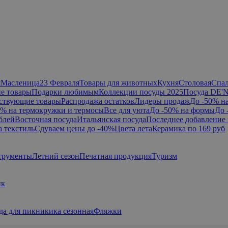
я
Масленица
23 Февраля
Товары для животных
Кухня
Столовая
Спа
е товары
Подарки любимым
Коллекции посуды 2025
Посуда DE'
ствующие товары
Распродажа остатков
Лидеры продаж
До -50% н
0% на термокружки и термосы
Все для уюта
До -50% на формы
До 
блей
Восточная посуда
Итальянская посуда
Последнее добавление 
а текстиль
Сдуваем цены до -40%
Цвета лета
Керамика по 169 руб
трументы
Летний сезон
Печатная продукция
Туризм
ик
да для пикникика сезонная
Фляжки