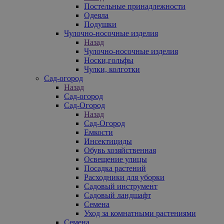
Постельные принадлежности
Одеяла
Подушки
Чулочно-носочные изделия
Назад
Чулочно-носочные изделия
Носки,гольфы
Чулки, колготки
Сад-огород
Назад
Сад-огород
Сад-Огород
Назад
Сад-Огород
Емкости
Инсектициды
Обувь хозяйственная
Освещение улицы
Посадка растений
Расходники для уборки
Садовый инструмент
Садовый ландшафт
Семена
Уход за комнатными растениями
Семена