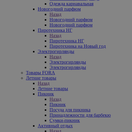
Одежда карнавальная
Новогодний парфюм
Назад
Новогодний парфюм
Новогодний парфюм
Пиротехника НГ
Назад
Пиротехника НГ
Пиротехника на Новый год
Электрогирлянды
Назад
Электрогирлянды
Электрогирлянды
Товары FORA
Летние товары
Назад
Летние товары
Пикник
Назад
Пикник
Посуда для пикника
Принадлежности для барбекю
Сумки-пикник
Активный отдых
Назад