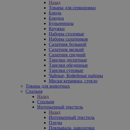
Назад
Товары для сервировки
Блюда
Блюдца
Бульонницы
Кружки
Наборы столовые
Наборы салатников
Салатник большой
Салатник мелкий
Салатник средний
Тарелки десертные
Тарелки обеденные
Тарелки суповые
Чайные, Кофейные наборы
Миски керамика, стекло
Товары для животных
Спальня
Назад
Спальня
Интерьерный текстиль
Назад
Интерьерный текстиль
Пледы
Покрывала, наволочки