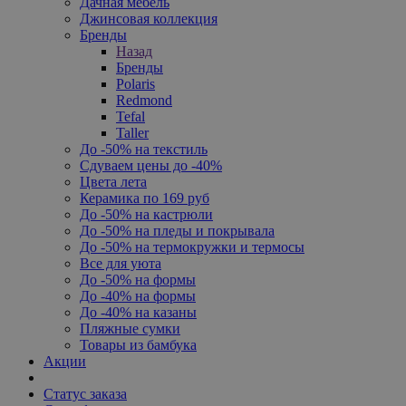
Дачная мебель
Джинсовая коллекция
Бренды
Назад
Бренды
Polaris
Redmond
Tefal
Taller
До -50% на текстиль
Сдуваем цены до -40%
Цвета лета
Керамика по 169 руб
До -50% на кастрюли
До -50% на пледы и покрывала
До -50% на термокружки и термосы
Все для уюта
До -50% на формы
До -40% на формы
До -40% на казаны
Пляжные сумки
Товары из бамбука
Акции
Статус заказа