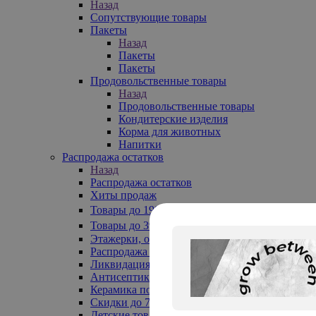
Назад
Сопутствующие товары
Пакеты
Назад
Пакеты
Пакеты
Продовольственные товары
Назад
Продовольственные товары
Кондитерские изделия
Корма для животных
Напитки
Распродажа остатков
Назад
Распродажа остатков
Хиты продаж
Товары до 199₽
Товары до 399₽
Этажерки, обувницы
Распродажа текстиля до -50%
Ликвидация до -70%
Антисептики
Керамика по 129 руб
Скидки до 70%
Детские товары