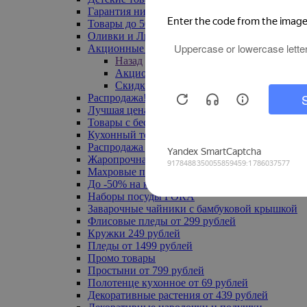
Гарантия низкой цены
Товары до 500 руб
Оливки и Лимоны
Акционные товары
Назад
Акционные товары
Скидка 20% по промокоду
Распродажа! Ульяновск до -70%
Лучшая цена
Товары с бесплатной доставкой
Кухонный текстиль
Распродажа до -50%
Жаропрочная посуда
Махровые полотенца
До -50% на ковры
Наборы посуды FORA
Заварочные чайники с бамбуковой крышкой
Флисовые пледы от 299 рублей
Кружки 249 рублей
Пледы от 1499 рублей
Промо товары
Простыни от 799 рублей
Полотенце кухонное от 69 рублей
Декоративные растения от 439 рублей