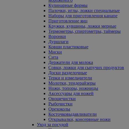
мороженого
Кулинарные формы
Палочки, иглы, ложки специальные
Наборы для приготовления канапе
Приготовление яиц
Кружки, кувшины, ложки мерные
Термометры, спиртометры, таймеры
Воронки
Дуршлаги
Ковши пластиковые
Миски
Сита
Держатели для молока
Совки, ложки для сыпучих продуктов
Доски разделочные
Терки и измельчители
Молотки, тендерайзеры
Ножи, топоры, ножницы
Аксессуары для ножей
Овощечистки
Рыбочистки
Орехоколы
Косточковыдавливатели
Открывалки, консервные ножи
Уход за посудой