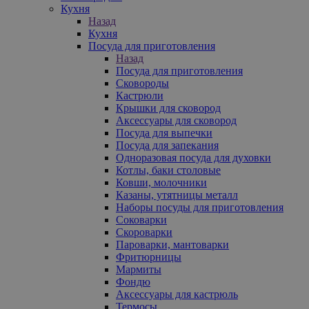
Кухня
Назад
Кухня
Посуда для приготовления
Назад
Посуда для приготовления
Сковороды
Кастрюли
Крышки для сковород
Аксессуары для сковород
Посуда для выпечки
Посуда для запекания
Одноразовая посуда для духовки
Котлы, баки столовые
Ковши, молочники
Казаны, утятницы металл
Наборы посуды для приготовления
Соковарки
Скороварки
Пароварки, мантоварки
Фритюрницы
Мармиты
Фондю
Аксессуары для кастрюль
Термосы