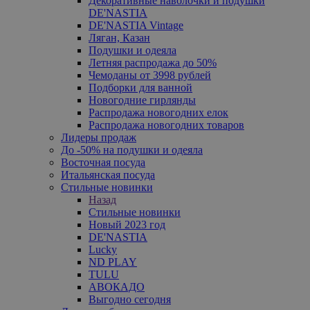
Декоративные наволочки и подушки
DE'NASTIA
DE'NASTIA Vintage
Ляган, Казан
Подушки и одеяла
Летняя распродажа до 50%
Чемоданы от 3998 рублей
Подборки для ванной
Новогодние гирлянды
Распродажа новогодних елок
Распродажа новогодних товаров
Лидеры продаж
До -50% на подушки и одеяла
Восточная посуда
Итальянская посуда
Стильные новинки
Назад
Стильные новинки
Новый 2023 год
DE'NASTIA
Lucky
ND PLAY
TULU
АВОКАДО
Выгодно сегодня