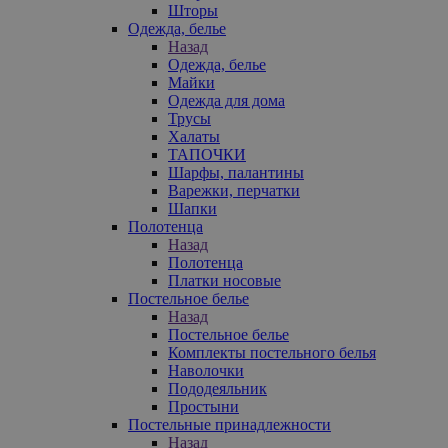
Шторы
Одежда, белье
Назад
Одежда, белье
Майки
Одежда для дома
Трусы
Халаты
ТАПОЧКИ
Шарфы, палантины
Варежки, перчатки
Шапки
Полотенца
Назад
Полотенца
Платки носовые
Постельное белье
Назад
Постельное белье
Комплекты постельного белья
Наволочки
Пододеяльник
Простыни
Постельные принадлежности
Назад