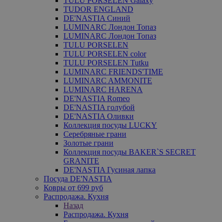
TULU PORSELEN Galaxy
TUDOR ENGLAND
DE'NASTIA Синий
LUMINARC Лондон Топаз
LUMINARC Лондон Топаз
TULU PORSELEN
TULU PORSELEN color
TULU PORSELEN Tutku
LUMINARC FRIENDS'TIME
LUMINARC AMMONITE
LUMINARC HARENA
DE'NASTIA Romeo
DE'NASTIA голубой
DE'NASTIA Оливки
Коллекция посуды LUCKY
Серебряные грани
Золотые грани
Коллекция посуды BAKER`S SECRET
GRANITE
DE'NASTIA Гусиная лапка
Посуда DE'NASTIA
Ковры от 699 руб
Распродажа. Кухня
Назад
Распродажа. Кухня