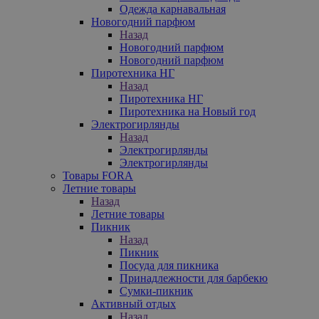
Одежда карнавальная
Новогодний парфюм
Назад
Новогодний парфюм
Новогодний парфюм
Пиротехника НГ
Назад
Пиротехника НГ
Пиротехника на Новый год
Электрогирлянды
Назад
Электрогирлянды
Электрогирлянды
Товары FORA
Летние товары
Назад
Летние товары
Пикник
Назад
Пикник
Посуда для пикника
Принадлежности для барбекю
Сумки-пикник
Активный отдых
Назад