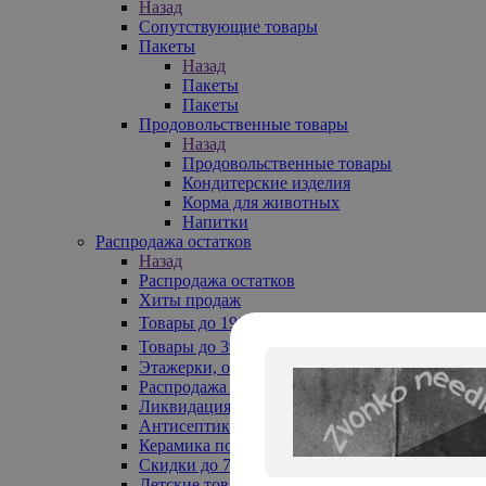
Назад
Сопутствующие товары
Пакеты
Назад
Пакеты
Пакеты
Продовольственные товары
Назад
Продовольственные товары
Кондитерские изделия
Корма для животных
Напитки
Распродажа остатков
Назад
Распродажа остатков
Хиты продаж
Товары до 199₽
Товары до 399₽
Этажерки, обувницы
Распродажа текстиля до -50%
Ликвидация до -70%
Антисептики
Керамика по 129 руб
Скидки до 70%
Детские товары