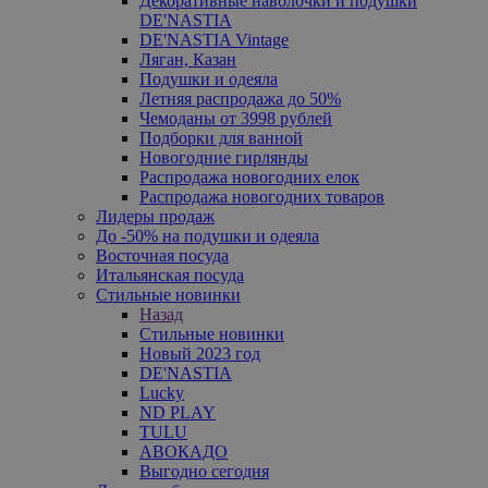
Декоративные наволочки и подушки
DE'NASTIA
DE'NASTIA Vintage
Ляган, Казан
Подушки и одеяла
Летняя распродажа до 50%
Чемоданы от 3998 рублей
Подборки для ванной
Новогодние гирлянды
Распродажа новогодних елок
Распродажа новогодних товаров
Лидеры продаж
До -50% на подушки и одеяла
Восточная посуда
Итальянская посуда
Стильные новинки
Назад
Стильные новинки
Новый 2023 год
DE'NASTIA
Lucky
ND PLAY
TULU
АВОКАДО
Выгодно сегодня