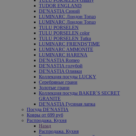
TULU PORSELEN Galaxy
TUDOR ENGLAND
DE'NASTIA Синий
LUMINARC Лондон Топаз
LUMINARC Лондон Топаз
TULU PORSELEN
TULU PORSELEN color
TULU PORSELEN Tutku
LUMINARC FRIENDS'TIME
LUMINARC AMMONITE
LUMINARC HARENA
DE'NASTIA Romeo
DE'NASTIA голубой
DE'NASTIA Оливки
Коллекция посуды LUCKY
Серебряные грани
Золотые грани
Коллекция посуды BAKER`S SECRET
GRANITE
DE'NASTIA Гусиная лапка
Посуда DE'NASTIA
Ковры от 699 руб
Распродажа. Кухня
Назад
Распродажа. Кухня