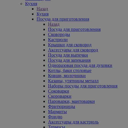
Кухня
Назад
Кухня
Посуда для приготовления
Назад
Посуда для приготовления
Сковороды
Кастрюли
Крышки для сковород
Аксессуары для сковород
Посуда для выпечки
Посуда для запекания
Одноразовая посуда для духовки
Котлы, баки столовые
Ковши, молочники
Казаны, утятницы металл
Наборы посуды для приготовления
Соковарки
Скороварки
Пароварки, мантоварки
Фритюрницы
Мармиты
Фондю
Аксессуары для кастрюль
Термосы