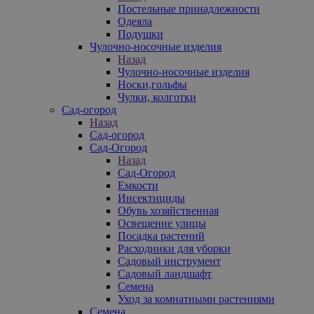
Постельные принадлежности
Одеяла
Подушки
Чулочно-носочные изделия
Назад
Чулочно-носочные изделия
Носки,гольфы
Чулки, колготки
Сад-огород
Назад
Сад-огород
Сад-Огород
Назад
Сад-Огород
Емкости
Инсектициды
Обувь хозяйственная
Освещение улицы
Посадка растений
Расходники для уборки
Садовый инструмент
Садовый ландшафт
Семена
Уход за комнатными растениями
Семена