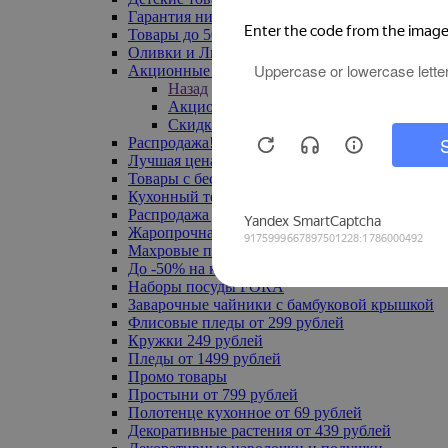
Гарантия низкой цены
Товары до 500 руб
Оливки и Лимоны
Акционные товары
Назад
Акционные товары
Скидка 20% по промокоду
Распродажа! Ульяновск до -70%
Лучшая цена
Товары с бесплатной доставкой
Кухонный текстиль
Распродажа до -50%
Жаропрочная посуда
Махровые полотенца
До -50% на ковры
Наборы посуды FORA
Заварочные чайники с бамбуковой крышкой
Флисовые пледы от 299 рублей
Кружки 249 рублей
Пледы от 1499 рублей
Промо товары
Простыни от 799 рублей
Полотенце кухонное от 69 рублей
Декоративные растения от 439 рублей