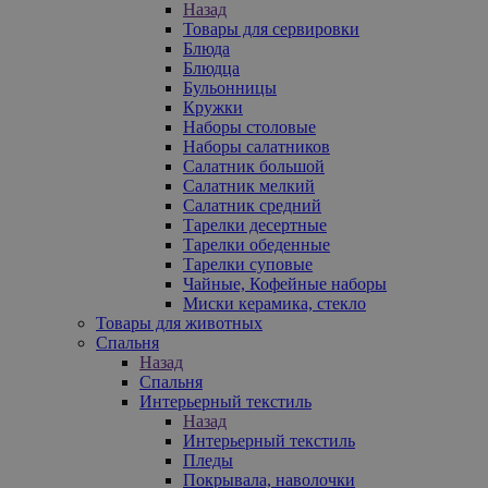
Назад
Товары для сервировки
Блюда
Блюдца
Бульонницы
Кружки
Наборы столовые
Наборы салатников
Салатник большой
Салатник мелкий
Салатник средний
Тарелки десертные
Тарелки обеденные
Тарелки суповые
Чайные, Кофейные наборы
Миски керамика, стекло
Товары для животных
Спальня
Назад
Спальня
Интерьерный текстиль
Назад
Интерьерный текстиль
Пледы
Покрывала, наволочки