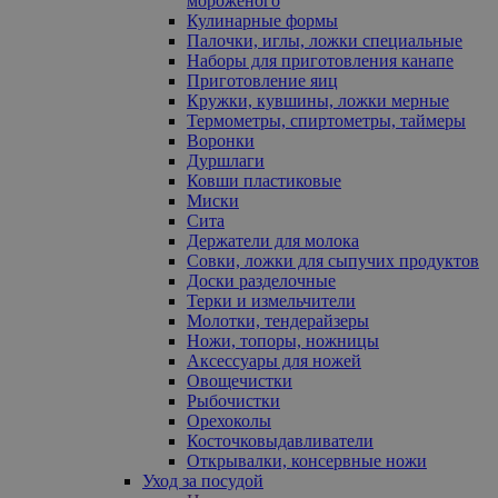
мороженого
Кулинарные формы
Палочки, иглы, ложки специальные
Наборы для приготовления канапе
Приготовление яиц
Кружки, кувшины, ложки мерные
Термометры, спиртометры, таймеры
Воронки
Дуршлаги
Ковши пластиковые
Миски
Сита
Держатели для молока
Совки, ложки для сыпучих продуктов
Доски разделочные
Терки и измельчители
Молотки, тендерайзеры
Ножи, топоры, ножницы
Аксессуары для ножей
Овощечистки
Рыбочистки
Орехоколы
Косточковыдавливатели
Открывалки, консервные ножи
Уход за посудой