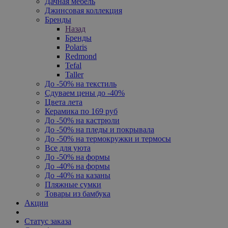
Дачная мебель
Джинсовая коллекция
Бренды
Назад
Бренды
Polaris
Redmond
Tefal
Taller
До -50% на текстиль
Сдуваем цены до -40%
Цвета лета
Керамика по 169 руб
До -50% на кастрюли
До -50% на пледы и покрывала
До -50% на термокружки и термосы
Все для уюта
До -50% на формы
До -40% на формы
До -40% на казаны
Пляжные сумки
Товары из бамбука
Акции
Статус заказа