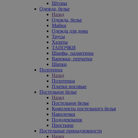
Шторы
Одежда, белье
Назад
Одежда, белье
Майки
Одежда для дома
Трусы
Халаты
ТАПОЧКИ
Шарфы, палантины
Варежки, перчатки
Шапки
Полотенца
Назад
Полотенца
Платки носовые
Постельное белье
Назад
Постельное белье
Комплекты постельного белья
Наволочки
Пододеяльник
Простыни
Постельные принадлежности
Назад