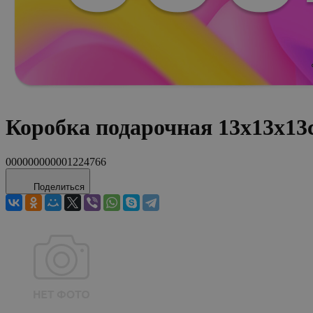
Коробка подарочная 13x13
000000000001224766
Поделиться