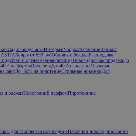
льня
Сад-огород
Пасха
Интерьер
Уборка/Хранение
Ванная/
NASTIA
Ковры от 699 руб
Обновите бокалы
Распродажа.
а подушки и одеяла
Черная пятница
Новогодняя распродажа до
-40% на формы
Вкус лета
До -40% на казаны
Пляжные
на сайт
До -50% на полотенце
Стильные новинки
Для
ея и одежда
Новогодний парфюм
Пиротехника
боры для творчества новогодние
Наклейки новогодние
Панно