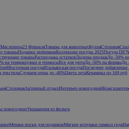
я
Масленица
23 Февраля
Товары для животных
Кухня
Столовая
Спа
е товары
Подарки любимым
Коллекции посуды 2025
Посуда DE'
ствующие товары
Распродажа остатков
Лидеры продаж
До -50% н
0% на термокружки и термосы
Все для уюта
До -50% на формы
До 
блей
Восточная посуда
Итальянская посуда
Последнее добавление 
а текстиль
Сдуваем цены до -40%
Цвета лета
Керамика по 169 руб
ьня
Столовая
Активный отдых
Интерьер новогодний
Кожгалантер
ы новогодние
Украшения из фольги
дарки
Мешки носки для подарков
Мягкие игрушки символ года
На