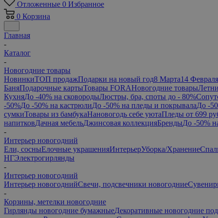
Отложенные
0
Избранное
0
Корзина
Главная
-
Каталог
-
Новогодние товары
Новинки
ТОП продаж
Подарки на новый год
8 Марта
14 Феврал
Баня
Подарочные карты
Товары FORA
Новогодние товары
Летни
Кухня
До -40% на сковороды
Люстры, бра, споты до - 80%
Сопут
-50%
До -50% на кастрюли
До -50% на пледы и покрывала
До -5
сумки
Товары из бамбука
Нановогодь себе уюта
Пледы от 699 ру
напитков
Дачная мебель
Джинсовая коллекция
Бренды
До -50% н
-
Интерьер новогодний
Ели, сосны
Елочные украшения
Интерьер
Уборка/Хранение
Спал
НГ
Электрогирлянды
-
Интерьер новогодний
Интерьер новогодний
Свечи, подсвечники новогодние
Сувенир
-
Корзины, метелки новогодние
Гирлянды новогодние бумажные
Декоративные новогодние по