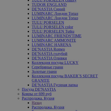
TULU PORSELEN Galaxy
TUDOR ENGLAND
DE'NASTIA Синий
LUMINARC Лондон Топаз
LUMINARC Лондон Топаз
TULU PORSELEN
TULU PORSELEN color
TULU PORSELEN Tutku
LUMINARC FRIENDS'TIME
LUMINARC AMMONITE
LUMINARC HARENA
DE'NASTIA Romeo
DE'NASTIA голубой
DE'NASTIA Оливки
Коллекция посуды LUCKY
Серебряные грани
Золотые грани
Коллекция посуды BAKER`S SECRET
GRANITE
DE'NASTIA Гусиная лапка
Посуда DE'NASTIA
Ковры от 699 руб
Распродажа. Кухня
Назад
Распродажа. Кухня