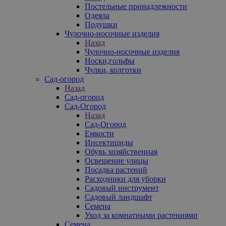
Постельные принадлежности
Одеяла
Подушки
Чулочно-носочные изделия
Назад
Чулочно-носочные изделия
Носки,гольфы
Чулки, колготки
Сад-огород
Назад
Сад-огород
Сад-Огород
Назад
Сад-Огород
Емкости
Инсектициды
Обувь хозяйственная
Освещение улицы
Посадка растений
Расходники для уборки
Садовый инструмент
Садовый ландшафт
Семена
Уход за комнатными растениями
Семена