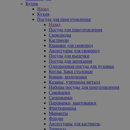
Кухня
Назад
Кухня
Посуда для приготовления
Назад
Посуда для приготовления
Сковороды
Кастрюли
Крышки для сковород
Аксессуары для сковород
Посуда для выпечки
Посуда для запекания
Одноразовая посуда для духовки
Котлы, баки столовые
Ковши, молочники
Казаны, утятницы металл
Наборы посуды для приготовления
Соковарки
Скороварки
Пароварки, мантоварки
Фритюрницы
Мармиты
Фондю
Аксессуары для кастрюль
Термосы