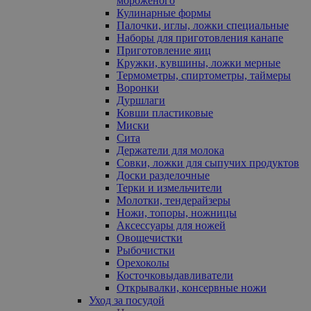
мороженого
Кулинарные формы
Палочки, иглы, ложки специальные
Наборы для приготовления канапе
Приготовление яиц
Кружки, кувшины, ложки мерные
Термометры, спиртометры, таймеры
Воронки
Дуршлаги
Ковши пластиковые
Миски
Сита
Держатели для молока
Совки, ложки для сыпучих продуктов
Доски разделочные
Терки и измельчители
Молотки, тендерайзеры
Ножи, топоры, ножницы
Аксессуары для ножей
Овощечистки
Рыбочистки
Орехоколы
Косточковыдавливатели
Открывалки, консервные ножи
Уход за посудой