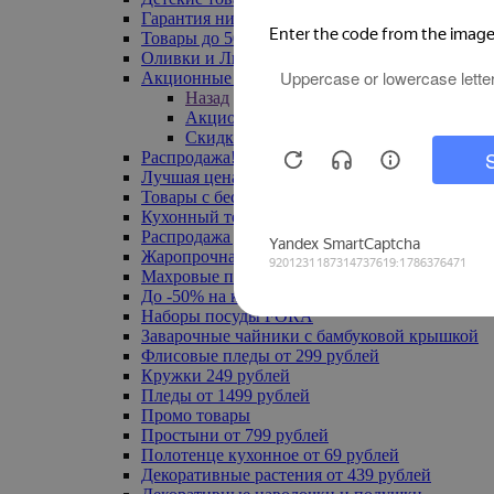
Гарантия низкой цены
Товары до 500 руб
Оливки и Лимоны
Акционные товары
Назад
Акционные товары
Скидка 20% по промокоду
Распродажа! Ульяновск до -70%
Лучшая цена
Товары с бесплатной доставкой
Кухонный текстиль
Распродажа до -50%
Жаропрочная посуда
Махровые полотенца
До -50% на ковры
Наборы посуды FORA
Заварочные чайники с бамбуковой крышкой
Флисовые пледы от 299 рублей
Кружки 249 рублей
Пледы от 1499 рублей
Промо товары
Простыни от 799 рублей
Полотенце кухонное от 69 рублей
Декоративные растения от 439 рублей