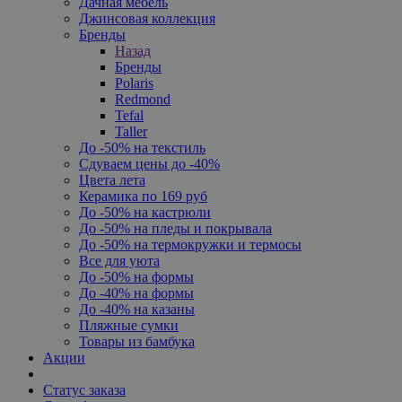
Дачная мебель
Джинсовая коллекция
Бренды
Назад
Бренды
Polaris
Redmond
Tefal
Taller
До -50% на текстиль
Сдуваем цены до -40%
Цвета лета
Керамика по 169 руб
До -50% на кастрюли
До -50% на пледы и покрывала
До -50% на термокружки и термосы
Все для уюта
До -50% на формы
До -40% на формы
До -40% на казаны
Пляжные сумки
Товары из бамбука
Акции
Статус заказа