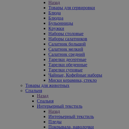
Назад
Товары для сервировки
Блюда
Блюдца
Бульонницы
Кружки
Наборы столовые
Наборы салатников
Салатник большой
Салатник мелкий
Салатник средний
Тарелки десертные
Тарелки обеденные
Тарелки суповые
Чайные, Кофейные наборы
Миски керамика, стекло
Товары для животных
Спальня
Назад
Спальня
Интерьерный текстиль
Назад
Интерьерный текстиль
Пледы
Покрывала, наволочки