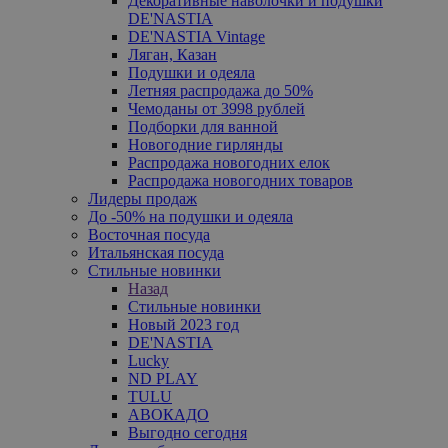
Декоративные наволочки и подушки
DE'NASTIA
DE'NASTIA Vintage
Ляган, Казан
Подушки и одеяла
Летняя распродажа до 50%
Чемоданы от 3998 рублей
Подборки для ванной
Новогодние гирлянды
Распродажа новогодних елок
Распродажа новогодних товаров
Лидеры продаж
До -50% на подушки и одеяла
Восточная посуда
Итальянская посуда
Стильные новинки
Назад
Стильные новинки
Новый 2023 год
DE'NASTIA
Lucky
ND PLAY
TULU
АВОКАДО
Выгодно сегодня