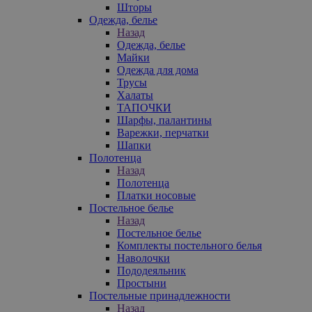
Шторы
Одежда, белье
Назад
Одежда, белье
Майки
Одежда для дома
Трусы
Халаты
ТАПОЧКИ
Шарфы, палантины
Варежки, перчатки
Шапки
Полотенца
Назад
Полотенца
Платки носовые
Постельное белье
Назад
Постельное белье
Комплекты постельного белья
Наволочки
Пододеяльник
Простыни
Постельные принадлежности
Назад