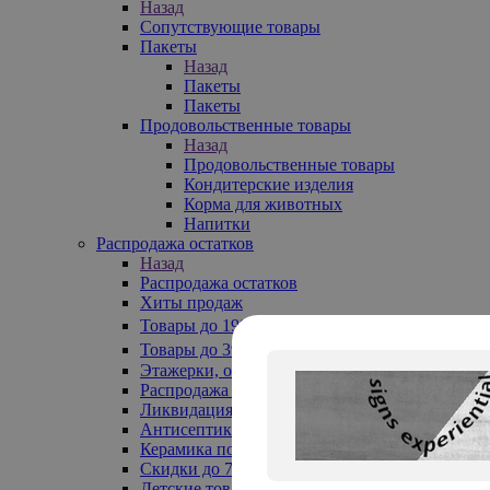
Назад
Сопутствующие товары
Пакеты
Назад
Пакеты
Пакеты
Продовольственные товары
Назад
Продовольственные товары
Кондитерские изделия
Корма для животных
Напитки
Распродажа остатков
Назад
Распродажа остатков
Хиты продаж
Товары до 199₽
Товары до 399₽
Этажерки, обувницы
Распродажа текстиля до -50%
Ликвидация до -70%
Антисептики
Керамика по 129 руб
Скидки до 70%
Детские товары