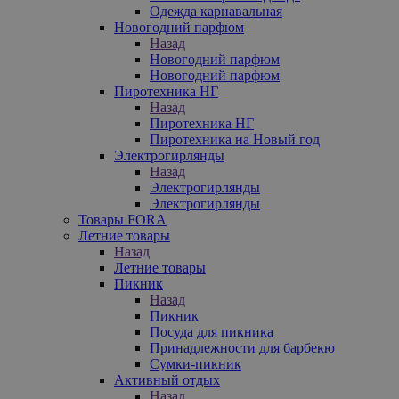
Одежда карнавальная
Новогодний парфюм
Назад
Новогодний парфюм
Новогодний парфюм
Пиротехника НГ
Назад
Пиротехника НГ
Пиротехника на Новый год
Электрогирлянды
Назад
Электрогирлянды
Электрогирлянды
Товары FORA
Летние товары
Назад
Летние товары
Пикник
Назад
Пикник
Посуда для пикника
Принадлежности для барбекю
Сумки-пикник
Активный отдых
Назад