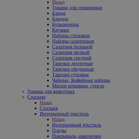
Назад
Товары для сервировки
Блюда
Блюдца
Бульонницы
Кружки
Наборы столовые
Наборы салатников
Салатник большой
Салатник мелкий
Салатник средний
Тарелки десертные
Тарелки обеденные
Тарелки суповые
Чайные, Кофейные наборы
Миски керамика, стекло
Товары для животных
Спальня
Назад
Спальня
Интерьерный текстиль
Назад
Интерьерный текстиль
Пледы
Покрывала, наволочки