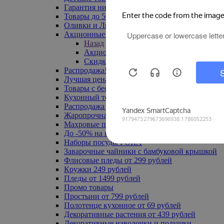
Гарантия низкой цены
Товары до 500 руб
Оливки и Лимоны
Акционные товары
Назад
Акционные товары
Скидка 20% по промокоду
Распродажа! Ульяновск до -70%
Лучшая цена
Товары с бесплатной доставкой
Кухонный текстиль
Распродажа до -50%
Жаропрочная посуда
Махровые полотенца
До -50% на ковры
Наборы посуды FORA
Заварочные чайники с бамбуковой крышкой
Флисовые пледы от 299 рублей
Кружки 249 рублей
Пледы от 1499 рублей
Промо товары
Простыни от 799 рублей
Полотенце кухонное от 69 рублей
Декоративные растения от 439 рублей
Декоративные наволочки и подушки