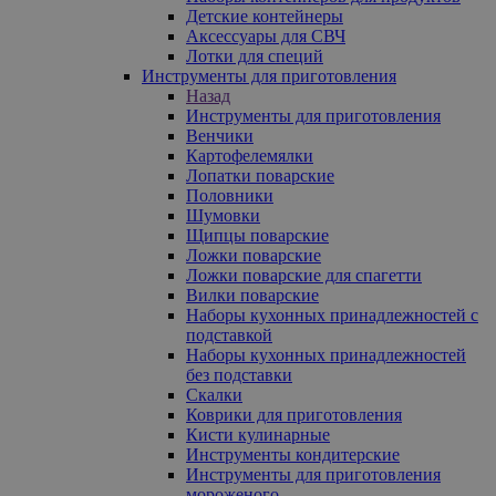
Детские контейнеры
Аксессуары для СВЧ
Лотки для специй
Инструменты для приготовления
Назад
Инструменты для приготовления
Венчики
Картофелемялки
Лопатки поварские
Половники
Шумовки
Щипцы поварские
Ложки поварские
Ложки поварские для спагетти
Вилки поварские
Наборы кухонных принадлежностей с
подставкой
Наборы кухонных принадлежностей
без подставки
Скалки
Коврики для приготовления
Кисти кулинарные
Инструменты кондитерские
Инструменты для приготовления
мороженого