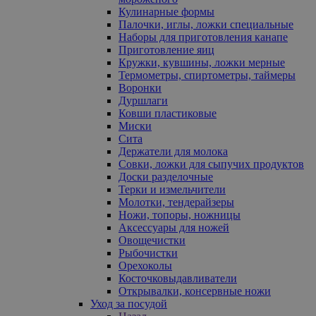
Кулинарные формы
Палочки, иглы, ложки специальные
Наборы для приготовления канапе
Приготовление яиц
Кружки, кувшины, ложки мерные
Термометры, спиртометры, таймеры
Воронки
Дуршлаги
Ковши пластиковые
Миски
Сита
Держатели для молока
Совки, ложки для сыпучих продуктов
Доски разделочные
Терки и измельчители
Молотки, тендерайзеры
Ножи, топоры, ножницы
Аксессуары для ножей
Овощечистки
Рыбочистки
Орехоколы
Косточковыдавливатели
Открывалки, консервные ножи
Уход за посудой