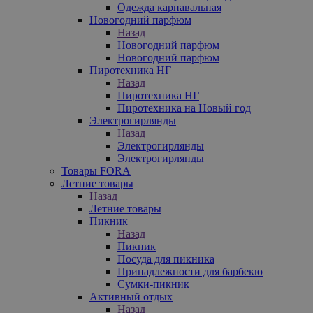
Одежда карнавальная
Новогодний парфюм
Назад
Новогодний парфюм
Новогодний парфюм
Пиротехника НГ
Назад
Пиротехника НГ
Пиротехника на Новый год
Электрогирлянды
Назад
Электрогирлянды
Электрогирлянды
Товары FORA
Летние товары
Назад
Летние товары
Пикник
Назад
Пикник
Посуда для пикника
Принадлежности для барбекю
Сумки-пикник
Активный отдых
Назад