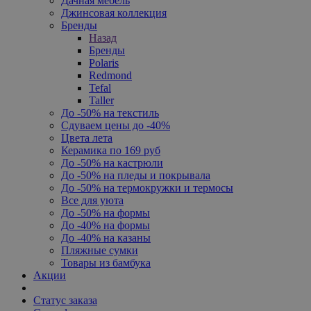
Дачная мебель
Джинсовая коллекция
Бренды
Назад
Бренды
Polaris
Redmond
Tefal
Taller
До -50% на текстиль
Сдуваем цены до -40%
Цвета лета
Керамика по 169 руб
До -50% на кастрюли
До -50% на пледы и покрывала
До -50% на термокружки и термосы
Все для уюта
До -50% на формы
До -40% на формы
До -40% на казаны
Пляжные сумки
Товары из бамбука
Акции
Статус заказа