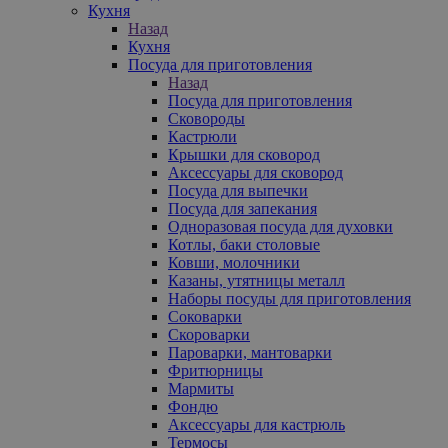
Кухня
Назад
Кухня
Посуда для приготовления
Назад
Посуда для приготовления
Сковороды
Кастрюли
Крышки для сковород
Аксессуары для сковород
Посуда для выпечки
Посуда для запекания
Одноразовая посуда для духовки
Котлы, баки столовые
Ковши, молочники
Казаны, утятницы металл
Наборы посуды для приготовления
Соковарки
Скороварки
Пароварки, мантоварки
Фритюрницы
Мармиты
Фондю
Аксессуары для кастрюль
Термосы