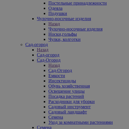
Постельные принадлежности
Одеяла
Подушки
Чулочно-носочные изделия
Назад
Чулочно-носочные изделия
Носки,гольфы
Чулки, колготки
Сад-огород
Назад
Сад-огород
Сад-Огород
Назад
Сад-Огород
Емкости
Инсектициды
Обувь хозяйственная
Освещение улицы
Посадка растений
Расходники для уборки
Садовый инструмент
Садовый ландшафт
Семена
Уход за комнатными растениями
Семена