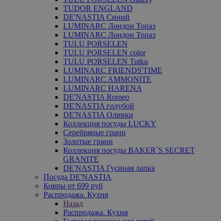
TUDOR ENGLAND
DE'NASTIA Синий
LUMINARC Лондон Топаз
LUMINARC Лондон Топаз
TULU PORSELEN
TULU PORSELEN color
TULU PORSELEN Tutku
LUMINARC FRIENDS'TIME
LUMINARC AMMONITE
LUMINARC HARENA
DE'NASTIA Romeo
DE'NASTIA голубой
DE'NASTIA Оливки
Коллекция посуды LUCKY
Серебряные грани
Золотые грани
Коллекция посуды BAKER`S SECRET
GRANITE
DE'NASTIA Гусиная лапка
Посуда DE'NASTIA
Ковры от 699 руб
Распродажа. Кухня
Назад
Распродажа. Кухня