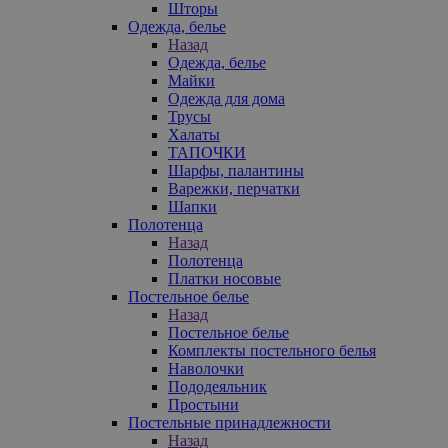
Шторы
Одежда, белье
Назад
Одежда, белье
Майки
Одежда для дома
Трусы
Халаты
ТАПОЧКИ
Шарфы, палантины
Варежки, перчатки
Шапки
Полотенца
Назад
Полотенца
Платки носовые
Постельное белье
Назад
Постельное белье
Комплекты постельного белья
Наволочки
Пододеяльник
Простыни
Постельные принадлежности
Назад