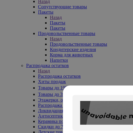
Назад
Сопутствующие товары
Пакеты
Назад
Пакеты
Пакеты
Продовольственные товары
Назад
Продовольственные товары
Кондитерские изделия
Корма для животных
Напитки
Распродажа остатков
Назад
Распродажа остатков
Хиты продаж
Товары до 199₽
Товары до 399₽
Этажерки, обувницы
Распродажа текстиля до -50%
Ликвидация до -70%
Антисептики
Керамика по 129 руб
Скидки до 70%
Детские товары