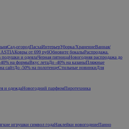
льня
Сад-огород
Пасха
Интерьер
Уборка/Хранение
Ванная/
NASTIA
Ковры от 699 руб
Обновите бокалы
Распродажа.
а подушки и одеяла
Черная пятница
Новогодняя распродажа до
-40% на формы
Вкус лета
До -40% на казаны
Пляжные
на сайт
До -50% на полотенце
Стильные новинки
Для
ея и одежда
Новогодний парфюм
Пиротехника
гкие игрушки символ года
Наклейки новогодние
Панно