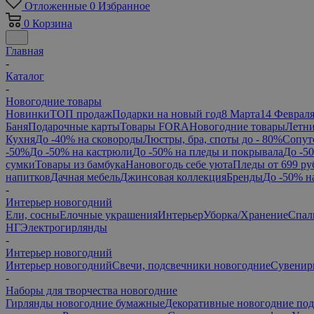
Отложенные
0
Избранное
0
Корзина
Главная
-
Каталог
-
Новогодние товары
Новинки
ТОП продаж
Подарки на новый год
8 Марта
14 Феврал
Баня
Подарочные карты
Товары FORA
Новогодние товары
Летни
Кухня
До -40% на сковороды
Люстры, бра, споты до - 80%
Сопут
-50%
До -50% на кастрюли
До -50% на пледы и покрывала
До -5
сумки
Товары из бамбука
Нановогодь себе уюта
Пледы от 699 ру
напитков
Дачная мебель
Джинсовая коллекция
Бренды
До -50% н
-
Интерьер новогодний
Ели, сосны
Елочные украшения
Интерьер
Уборка/Хранение
Спал
НГ
Электрогирлянды
-
Интерьер новогодний
Интерьер новогодний
Свечи, подсвечники новогодние
Сувенир
-
Наборы для творчества новогодние
Гирлянды новогодние бумажные
Декоративные новогодние по