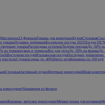
я
Масленица
23 Февраля
Товары для животных
Кухня
Столовая
Спа
е товары
Подарки любимым
Коллекции посуды 2025
Посуда DE'
ствующие товары
Распродажа остатков
Лидеры продаж
До -50% н
0% на термокружки и термосы
Все для уюта
До -50% на формы
До 
блей
Восточная посуда
Итальянская посуда
Последнее добавление 
а текстиль
Сдуваем цены до -40%
Цвета лета
Керамика по 169 руб
ьня
Столовая
Активный отдых
Интерьер новогодний
Кожгалантер
ы новогодние
Украшения из фольги
дарки
Корзины, метелки новогодние
Мешки носки для подарков
Мя