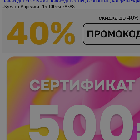
новогодние
Растяжки новогодние
Снег, серпантин, конфети
Укра
-
Бумага Варежки 70х100см 78388