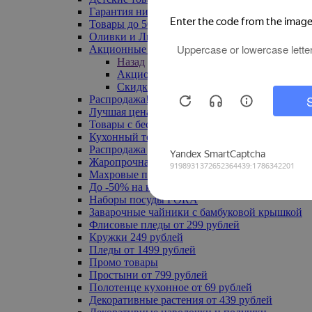
Гарантия низкой цены
Товары до 500 руб
Оливки и Лимоны
Акционные товары
Назад
Акционные товары
Скидка 20% по промокоду
Распродажа! Ульяновск до -70%
Лучшая цена
Товары с бесплатной доставкой
Кухонный текстиль
Распродажа до -50%
Жаропрочная посуда
Махровые полотенца
До -50% на ковры
Наборы посуды FORA
Заварочные чайники с бамбуковой крышкой
Флисовые пледы от 299 рублей
Кружки 249 рублей
Пледы от 1499 рублей
Промо товары
Простыни от 799 рублей
Полотенце кухонное от 69 рублей
Декоративные растения от 439 рублей