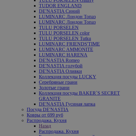
TULU PORSELEN Galaxy
TUDOR ENGLAND
DE'NASTIA Синий
LUMINARC Лондон Топаз
LUMINARC Лондон Топаз
TULU PORSELEN
TULU PORSELEN color
TULU PORSELEN Tutku
LUMINARC FRIENDS'TIME
LUMINARC AMMONITE
LUMINARC HARENA
DE'NASTIA Romeo
DE'NASTIA голубой
DE'NASTIA Оливки
Коллекция посуды LUCKY
Серебряные грани
Золотые грани
Коллекция посуды BAKER`S SECRET
GRANITE
DE'NASTIA Гусиная лапка
Посуда DE'NASTIA
Ковры от 699 руб
Распродажа. Кухня
Назад
Распродажа. Кухня