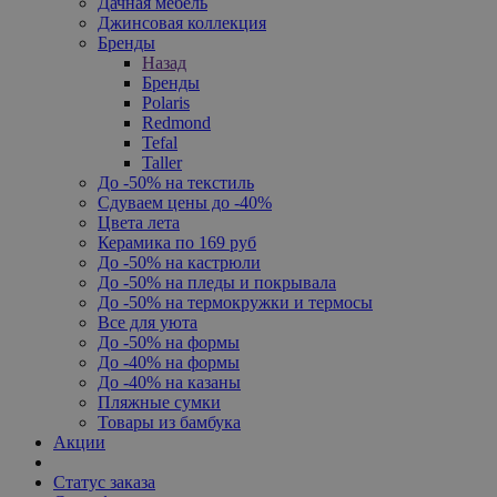
Дачная мебель
Джинсовая коллекция
Бренды
Назад
Бренды
Polaris
Redmond
Tefal
Taller
До -50% на текстиль
Сдуваем цены до -40%
Цвета лета
Керамика по 169 руб
До -50% на кастрюли
До -50% на пледы и покрывала
До -50% на термокружки и термосы
Все для уюта
До -50% на формы
До -40% на формы
До -40% на казаны
Пляжные сумки
Товары из бамбука
Акции
Статус заказа