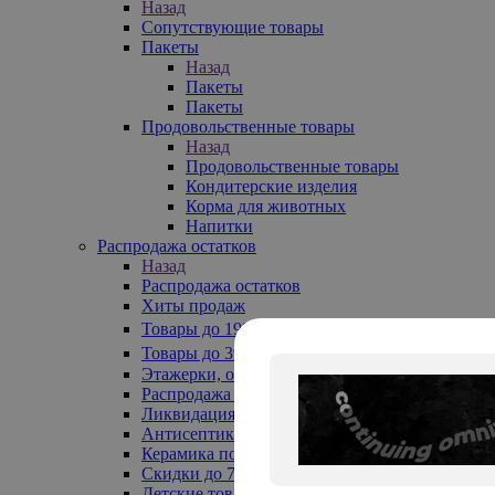
Назад
Сопутствующие товары
Пакеты
Назад
Пакеты
Пакеты
Продовольственные товары
Назад
Продовольственные товары
Кондитерские изделия
Корма для животных
Напитки
Распродажа остатков
Назад
Распродажа остатков
Хиты продаж
Товары до 199₽
Товары до 399₽
Этажерки, обувницы
Распродажа текстиля до -50%
Ликвидация до -70%
Антисептики
Керамика по 129 руб
Скидки до 70%
Детские товары