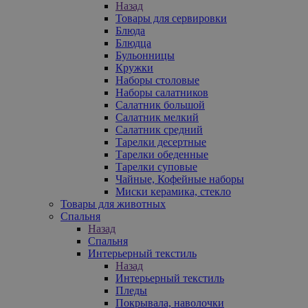
Назад
Товары для сервировки
Блюда
Блюдца
Бульонницы
Кружки
Наборы столовые
Наборы салатников
Салатник большой
Салатник мелкий
Салатник средний
Тарелки десертные
Тарелки обеденные
Тарелки суповые
Чайные, Кофейные наборы
Миски керамика, стекло
Товары для животных
Спальня
Назад
Спальня
Интерьерный текстиль
Назад
Интерьерный текстиль
Пледы
Покрывала, наволочки