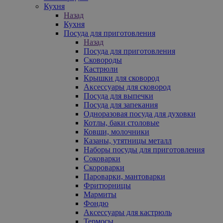
Кухня
Назад
Кухня
Посуда для приготовления
Назад
Посуда для приготовления
Сковороды
Кастрюли
Крышки для сковород
Аксессуары для сковород
Посуда для выпечки
Посуда для запекания
Одноразовая посуда для духовки
Котлы, баки столовые
Ковши, молочники
Казаны, утятницы металл
Наборы посуды для приготовления
Соковарки
Скороварки
Пароварки, мантоварки
Фритюрницы
Мармиты
Фондю
Аксессуары для кастрюль
Термосы