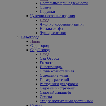
Постельные принадлежности
Одеяла
Подушки
Чулочно-носочные изделия
Назад
Чулочно-носочные изделия
Носки,гольфы
Чулки, колготки
Сад-огород
Назад
Сад-огород
Сад-Огород
Назад
Сад-Огород
Емкости
Инсектициды
Обувь хозяйственная
Освещение улицы
Посадка растений
Расходники для уборки
Садовый инструмент
Садовый ландшафт
Семена
Уход за комнатными растениями
Семена