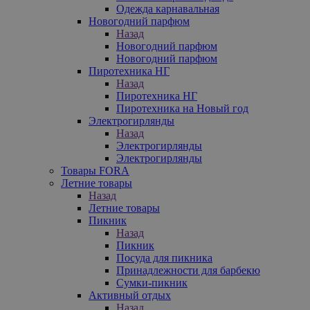
Одежда карнавальная
Новогодний парфюм
Назад
Новогодний парфюм
Новогодний парфюм
Пиротехника НГ
Назад
Пиротехника НГ
Пиротехника на Новый год
Электрогирлянды
Назад
Электрогирлянды
Электрогирлянды
Товары FORA
Летние товары
Назад
Летние товары
Пикник
Назад
Пикник
Посуда для пикника
Принадлежности для барбекю
Сумки-пикник
Активный отдых
Назад