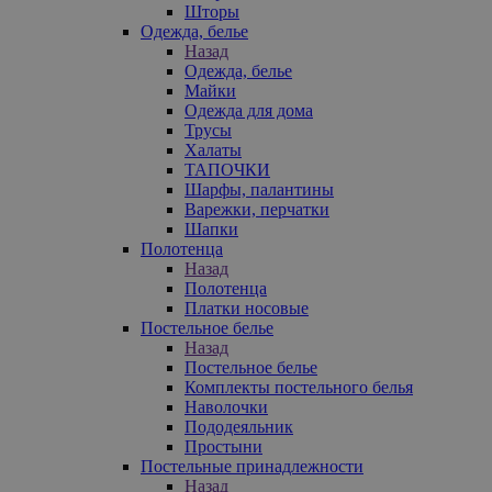
Шторы
Одежда, белье
Назад
Одежда, белье
Майки
Одежда для дома
Трусы
Халаты
ТАПОЧКИ
Шарфы, палантины
Варежки, перчатки
Шапки
Полотенца
Назад
Полотенца
Платки носовые
Постельное белье
Назад
Постельное белье
Комплекты постельного белья
Наволочки
Пододеяльник
Простыни
Постельные принадлежности
Назад