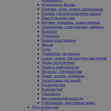
мороженого
Кулинарные формы
Палочки, иглы, ложки специальные
Наборы для приготовления канапе
Приготовление яиц
Кружки, кувшины, ложки мерные
Термометры, спиртометры, таймеры
Воронки
Дуршлаги
Ковши пластиковые
Миски
Сита
Держатели для молока
Совки, ложки для сыпучих продуктов
Доски разделочные
Терки и измельчители
Молотки, тендерайзеры
Ножи, топоры, ножницы
Аксессуары для ножей
Овощечистки
Рыбочистки
Орехоколы
Косточковыдавливатели
Открывалки, консервные ножи
Уход за посудой