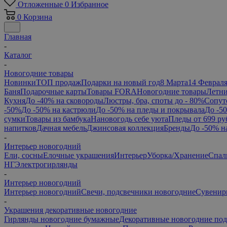
Отложенные
0
Избранное
0
Корзина
Главная
-
Каталог
-
Новогодние товары
Новинки
ТОП продаж
Подарки на новый год
8 Марта
14 Феврал
Баня
Подарочные карты
Товары FORA
Новогодние товары
Летни
Кухня
До -40% на сковороды
Люстры, бра, споты до - 80%
Сопут
-50%
До -50% на кастрюли
До -50% на пледы и покрывала
До -5
сумки
Товары из бамбука
Нановогодь себе уюта
Пледы от 699 ру
напитков
Дачная мебель
Джинсовая коллекция
Бренды
До -50% н
-
Интерьер новогодний
Ели, сосны
Елочные украшения
Интерьер
Уборка/Хранение
Спал
НГ
Электрогирлянды
-
Интерьер новогодний
Интерьер новогодний
Свечи, подсвечники новогодние
Сувенир
-
Украшения декоративные новогодние
Гирлянды новогодние бумажные
Декоративные новогодние по