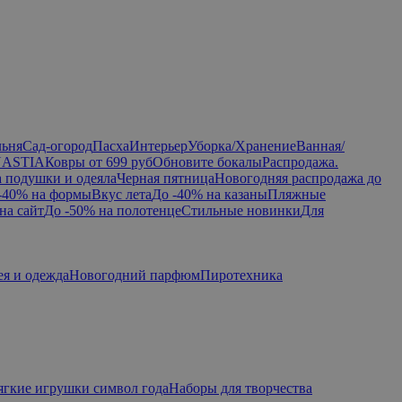
льня
Сад-огород
Пасха
Интерьер
Уборка/Хранение
Ванная/
NASTIA
Ковры от 699 руб
Обновите бокалы
Распродажа.
а подушки и одеяла
Черная пятница
Новогодняя распродажа до
-40% на формы
Вкус лета
До -40% на казаны
Пляжные
на сайт
До -50% на полотенце
Стильные новинки
Для
ея и одежда
Новогодний парфюм
Пиротехника
гкие игрушки символ года
Наборы для творчества