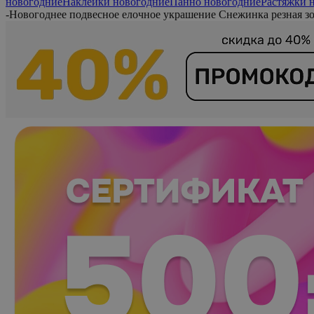
новогодние
Наклейки новогодние
Панно новогодние
Растяжки 
-
Новогоднее подвесное елочное украшение Снежинка резная зол