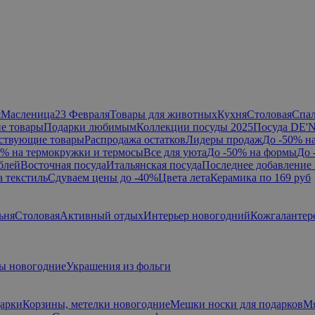
я
Масленица
23 Февраля
Товары для животных
Кухня
Столовая
Спа
е товары
Подарки любимым
Коллекции посуды 2025
Посуда DE'
ствующие товары
Распродажа остатков
Лидеры продаж
До -50% н
0% на термокружки и термосы
Все для уюта
До -50% на формы
До 
блей
Восточная посуда
Итальянская посуда
Последнее добавление 
а текстиль
Сдуваем цены до -40%
Цвета лета
Керамика по 169 руб
ьня
Столовая
Активный отдых
Интерьер новогодний
Кожгалантер
ы новогодние
Украшения из фольги
дарки
Корзины, метелки новогодние
Мешки носки для подарков
Мя