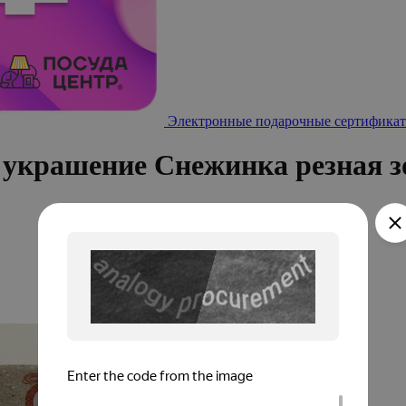
Электронные подарочные сертификат
 украшение Снежинка резная з