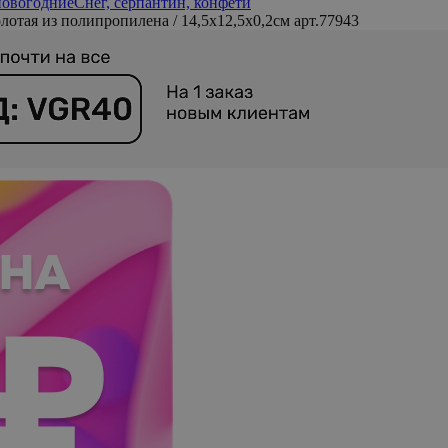
новогодние
Снег, серпантин, конфети
отая из полипропилена / 14,5x12,5x0,2см арт.77943