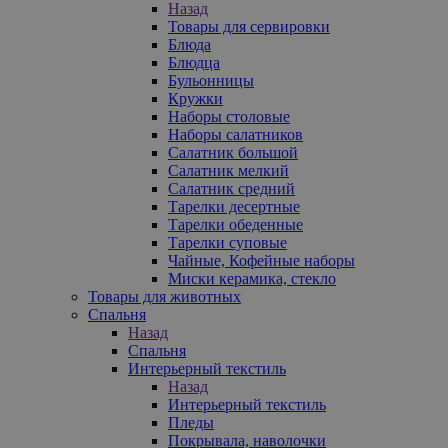
Назад
Товары для сервировки
Блюда
Блюдца
Бульонницы
Кружки
Наборы столовые
Наборы салатников
Салатник большой
Салатник мелкий
Салатник средний
Тарелки десертные
Тарелки обеденные
Тарелки суповые
Чайные, Кофейные наборы
Миски керамика, стекло
Товары для животных
Спальня
Назад
Спальня
Интерьерный текстиль
Назад
Интерьерный текстиль
Пледы
Покрывала, наволочки