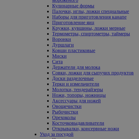
мороженого
Кулинарные формы
Палочки, иглы, ложки специальные
Наборы для приготовления канапе
Приготовление яиц
Кружки, кувшины, ложки мерные
Термометры, спиртометры, таймеры
Воронки
Дуршлаги
Ковши пластиковые
Миски
Сита
Держатели для молока
Совки, ложки для сыпучих продуктов
Доски разделочные
Терки и измельчители
Молотки, тендерайзеры
Ножи, топоры, ножницы
Аксессуары для ножей
Овощечистки
Рыбочистки
Орехоколы
Косточковыдавливатели
Открывалки, консервные ножи
Уход за посудой