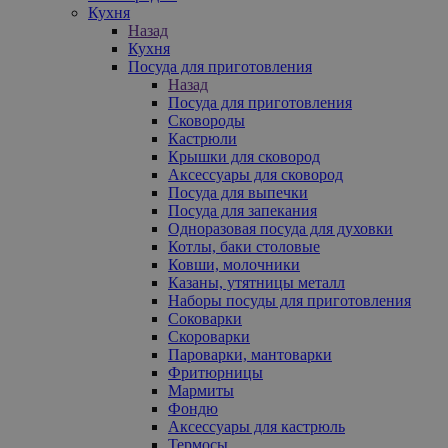
Кухня
Назад
Кухня
Посуда для приготовления
Назад
Посуда для приготовления
Сковороды
Кастрюли
Крышки для сковород
Аксессуары для сковород
Посуда для выпечки
Посуда для запекания
Одноразовая посуда для духовки
Котлы, баки столовые
Ковши, молочники
Казаны, утятницы металл
Наборы посуды для приготовления
Соковарки
Скороварки
Пароварки, мантоварки
Фритюрницы
Мармиты
Фондю
Аксессуары для кастрюль
Термосы