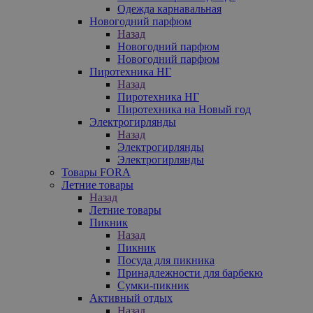
Одежда карнавальная
Новогодний парфюм
Назад
Новогодний парфюм
Новогодний парфюм
Пиротехника НГ
Назад
Пиротехника НГ
Пиротехника на Новый год
Электрогирлянды
Назад
Электрогирлянды
Электрогирлянды
Товары FORA
Летние товары
Назад
Летние товары
Пикник
Назад
Пикник
Посуда для пикника
Принадлежности для барбекю
Сумки-пикник
Активный отдых
Назад