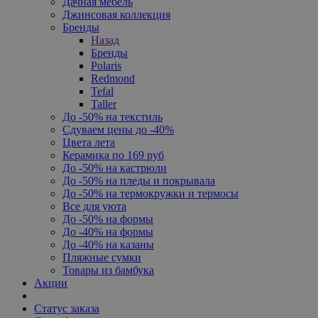
Дачная мебель
Джинсовая коллекция
Бренды
Назад
Бренды
Polaris
Redmond
Tefal
Taller
До -50% на текстиль
Сдуваем цены до -40%
Цвета лета
Керамика по 169 руб
До -50% на кастрюли
До -50% на пледы и покрывала
До -50% на термокружки и термосы
Все для уюта
До -50% на формы
До -40% на формы
До -40% на казаны
Пляжные сумки
Товары из бамбука
Акции
Статус заказа