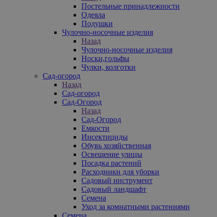
Постельные принадлежности
Одеяла
Подушки
Чулочно-носочные изделия
Назад
Чулочно-носочные изделия
Носки,гольфы
Чулки, колготки
Сад-огород
Назад
Сад-огород
Сад-Огород
Назад
Сад-Огород
Емкости
Инсектициды
Обувь хозяйственная
Освещение улицы
Посадка растений
Расходники для уборки
Садовый инструмент
Садовый ландшафт
Семена
Уход за комнатными растениями
Семена