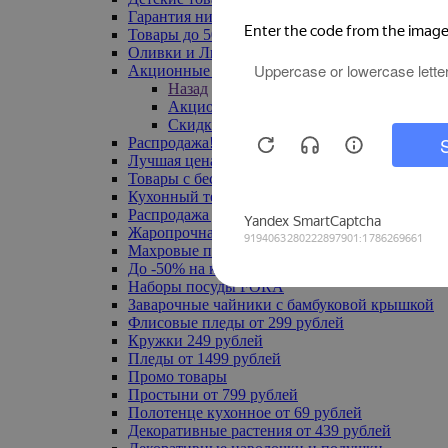
Гарантия низкой цены
Товары до 500 руб
Оливки и Лимоны
Акционные товары
Назад
Акционные товары
Скидка 20% по промокоду
Распродажа! Ульяновск до -70%
Лучшая цена
Товары с бесплатной доставкой
Кухонный текстиль
Распродажа до -50%
Жаропрочная посуда
Махровые полотенца
До -50% на ковры
Наборы посуды FORA
Заварочные чайники с бамбуковой крышкой
Флисовые пледы от 299 рублей
Кружки 249 рублей
Пледы от 1499 рублей
Промо товары
Простыни от 799 рублей
Полотенце кухонное от 69 рублей
Декоративные растения от 439 рублей