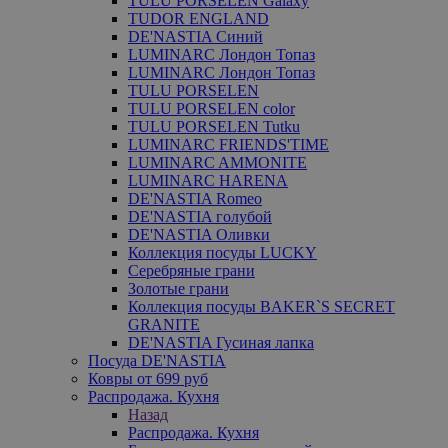
TULU PORSELEN Galaxy
TUDOR ENGLAND
DE'NASTIA Синий
LUMINARC Лондон Топаз
LUMINARC Лондон Топаз
TULU PORSELEN
TULU PORSELEN color
TULU PORSELEN Tutku
LUMINARC FRIENDS'TIME
LUMINARC AMMONITE
LUMINARC HARENA
DE'NASTIA Romeo
DE'NASTIA голубой
DE'NASTIA Оливки
Коллекция посуды LUCKY
Серебряные грани
Золотые грани
Коллекция посуды BAKER`S SECRET
GRANITE
DE'NASTIA Гусиная лапка
Посуда DE'NASTIA
Ковры от 699 руб
Распродажа. Кухня
Назад
Распродажа. Кухня