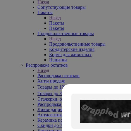
Назад
Сопутствующие товары
Пакеты
Назад
Пакеты
Пакеты
Продовольственные товары
Назад
Продовольственные товары
Кондитерские изделия
Корма для животных
Напитки
Распродажа остатков
Назад
Распродажа остатков
Хиты продаж
Товары до 199₽
Товары до 399₽
Этажерки, обувницы
Распродажа текстиля до -50%
Ликвидация до -70%
Антисептики
Керамика по 129 руб
Скидки до 70%
Детские товары