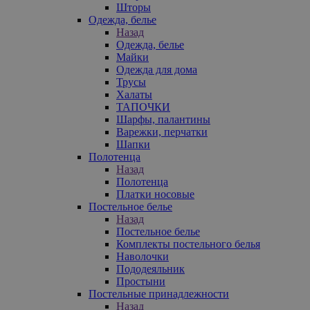
Шторы
Одежда, белье
Назад
Одежда, белье
Майки
Одежда для дома
Трусы
Халаты
ТАПОЧКИ
Шарфы, палантины
Варежки, перчатки
Шапки
Полотенца
Назад
Полотенца
Платки носовые
Постельное белье
Назад
Постельное белье
Комплекты постельного белья
Наволочки
Пододеяльник
Простыни
Постельные принадлежности
Назад