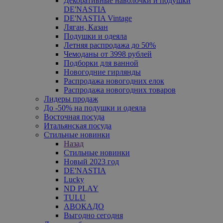
Декоративные наволочки и подушки
DE'NASTIA
DE'NASTIA Vintage
Ляган, Казан
Подушки и одеяла
Летняя распродажа до 50%
Чемоданы от 3998 рублей
Подборки для ванной
Новогодние гирлянды
Распродажа новогодних елок
Распродажа новогодних товаров
Лидеры продаж
До -50% на подушки и одеяла
Восточная посуда
Итальянская посуда
Стильные новинки
Назад
Стильные новинки
Новый 2023 год
DE'NASTIA
Lucky
ND PLAY
TULU
АВОКАДО
Выгодно сегодня