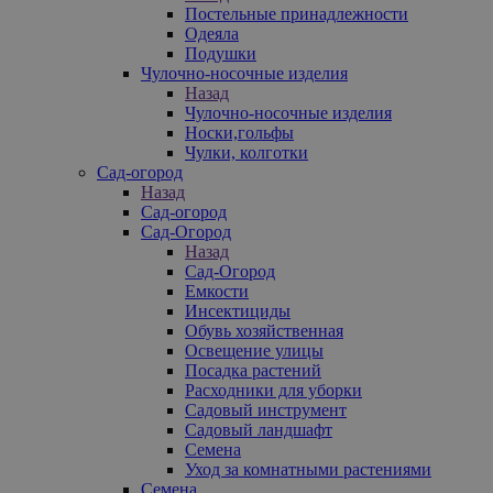
Постельные принадлежности
Одеяла
Подушки
Чулочно-носочные изделия
Назад
Чулочно-носочные изделия
Носки,гольфы
Чулки, колготки
Сад-огород
Назад
Сад-огород
Сад-Огород
Назад
Сад-Огород
Емкости
Инсектициды
Обувь хозяйственная
Освещение улицы
Посадка растений
Расходники для уборки
Садовый инструмент
Садовый ландшафт
Семена
Уход за комнатными растениями
Семена