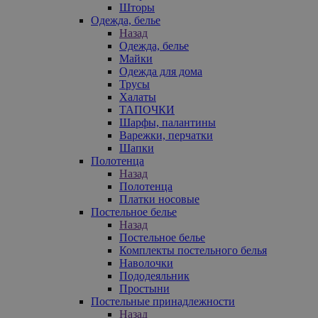
Шторы
Одежда, белье
Назад
Одежда, белье
Майки
Одежда для дома
Трусы
Халаты
ТАПОЧКИ
Шарфы, палантины
Варежки, перчатки
Шапки
Полотенца
Назад
Полотенца
Платки носовые
Постельное белье
Назад
Постельное белье
Комплекты постельного белья
Наволочки
Пододеяльник
Простыни
Постельные принадлежности
Назад