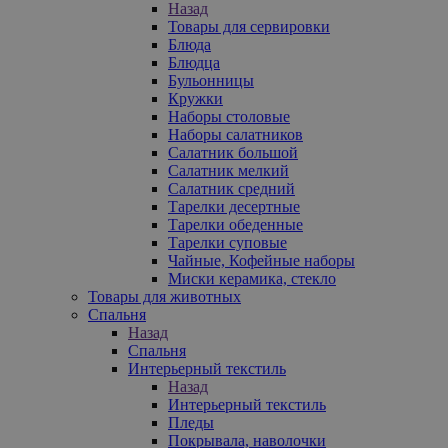
Назад
Товары для сервировки
Блюда
Блюдца
Бульонницы
Кружки
Наборы столовые
Наборы салатников
Салатник большой
Салатник мелкий
Салатник средний
Тарелки десертные
Тарелки обеденные
Тарелки суповые
Чайные, Кофейные наборы
Миски керамика, стекло
Товары для животных
Спальня
Назад
Спальня
Интерьерный текстиль
Назад
Интерьерный текстиль
Пледы
Покрывала, наволочки