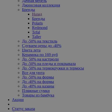
Дачная мебель
Джинсовая коллекция
Бренды
Назад
Бренды
Polaris
Redmond
Tefal
Taller
До -50% на текстиль
Сдуваем цены до -40%
Цвета лета
Керамика по 169 руб
До -50% на кастрюли
До -50% на пледы и покрывала
До -50% на термокружки и термосы
Все для уюта
До -50% на формы
До -40% на формы
До -40% на казаны
Пляжные сумки
Товары из бамбука
Акции
Статус заказа