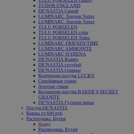
TULU PORSELEN Galaxy
TUDOR ENGLAND
DE'NASTIA Синий
LUMINARC Лондон Топаз
LUMINARC Лондон Топаз
TULU PORSELEN
TULU PORSELEN color
TULU PORSELEN Tutku
LUMINARC FRIENDS'TIME
LUMINARC AMMONITE
LUMINARC HARENA
DE'NASTIA Romeo
DE'NASTIA голубой
DE'NASTIA Оливки
Коллекция посуды LUCKY
Серебряные грани
Золотые грани
Коллекция посуды BAKER`S SECRET
GRANITE
DE'NASTIA Гусиная лапка
Посуда DE'NASTIA
Ковры от 699 руб
Распродажа. Кухня
Назад
Распродажа. Кухня