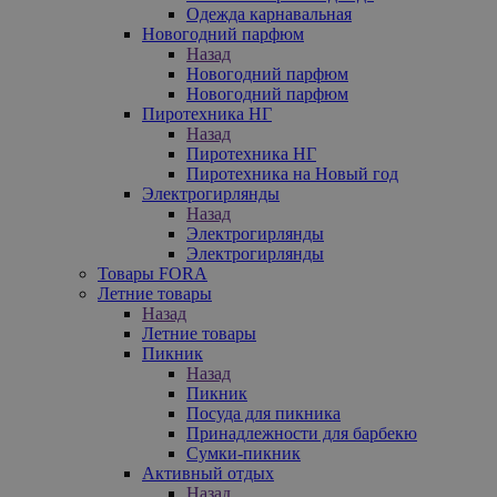
Одежда карнавальная
Новогодний парфюм
Назад
Новогодний парфюм
Новогодний парфюм
Пиротехника НГ
Назад
Пиротехника НГ
Пиротехника на Новый год
Электрогирлянды
Назад
Электрогирлянды
Электрогирлянды
Товары FORA
Летние товары
Назад
Летние товары
Пикник
Назад
Пикник
Посуда для пикника
Принадлежности для барбекю
Сумки-пикник
Активный отдых
Назад