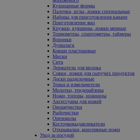
мороженого
Кулинарные формы
Палочки, иглы, ложки специальные
Наборы для приготовления канапе
Приготовление яиц
Кружки, кувшины, ложки мерные
Термометры, спиртометры, таймеры
Воронки
Дуршлаги
Ковши пластиковые
Миски
Сита
Держатели для молока
Совки, ложки для сыпучих продуктов
Доски разделочные
Терки и измельчители
Молотки, тендерайзеры
Ножи, топоры, ножницы
Аксессуары для ножей
Овощечистки
Рыбочистки
Орехоколы
Косточковыдавливатели
Открывалки, консервные ножи
Уход за посудой