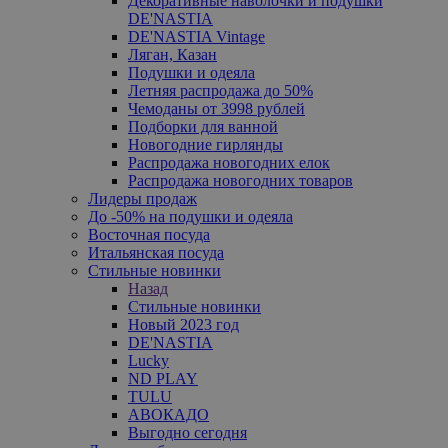
Декоративные наволочки и подушки
DE'NASTIA
DE'NASTIA Vintage
Ляган, Казан
Подушки и одеяла
Летняя распродажа до 50%
Чемоданы от 3998 рублей
Подборки для ванной
Новогодние гирлянды
Распродажа новогодних елок
Распродажа новогодних товаров
Лидеры продаж
До -50% на подушки и одеяла
Восточная посуда
Итальянская посуда
Стильные новинки
Назад
Стильные новинки
Новый 2023 год
DE'NASTIA
Lucky
ND PLAY
TULU
АВОКАДО
Выгодно сегодня