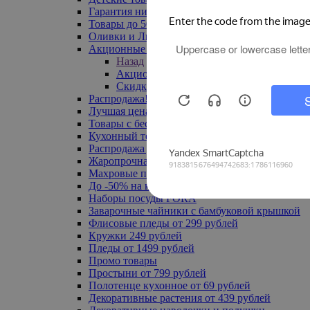
Гарантия низкой цены
Товары до 500 руб
Оливки и Лимоны
Акционные товары
Назад
Акционные товары
Скидка 20% по промокоду
Распродажа! Ульяновск до -70%
Лучшая цена
Товары с бесплатной доставкой
Кухонный текстиль
Распродажа до -50%
Жаропрочная посуда
Махровые полотенца
До -50% на ковры
Наборы посуды FORA
Заварочные чайники с бамбуковой крышкой
Флисовые пледы от 299 рублей
Кружки 249 рублей
Пледы от 1499 рублей
Промо товары
Простыни от 799 рублей
Полотенце кухонное от 69 рублей
Декоративные растения от 439 рублей