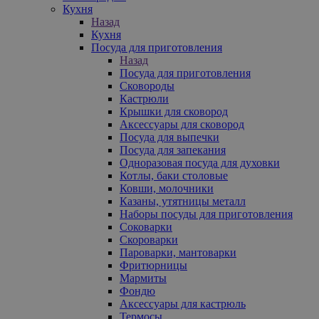
Кухня
Назад
Кухня
Посуда для приготовления
Назад
Посуда для приготовления
Сковороды
Кастрюли
Крышки для сковород
Аксессуары для сковород
Посуда для выпечки
Посуда для запекания
Одноразовая посуда для духовки
Котлы, баки столовые
Ковши, молочники
Казаны, утятницы металл
Наборы посуды для приготовления
Соковарки
Скороварки
Пароварки, мантоварки
Фритюрницы
Мармиты
Фондю
Аксессуары для кастрюль
Термосы