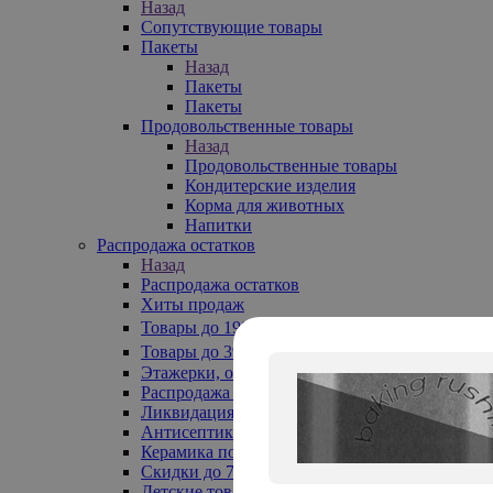
Назад
Сопутствующие товары
Пакеты
Назад
Пакеты
Пакеты
Продовольственные товары
Назад
Продовольственные товары
Кондитерские изделия
Корма для животных
Напитки
Распродажа остатков
Назад
Распродажа остатков
Хиты продаж
Товары до 199₽
Товары до 399₽
Этажерки, обувницы
Распродажа текстиля до -50%
Ликвидация до -70%
Антисептики
Керамика по 129 руб
Скидки до 70%
Детские товары