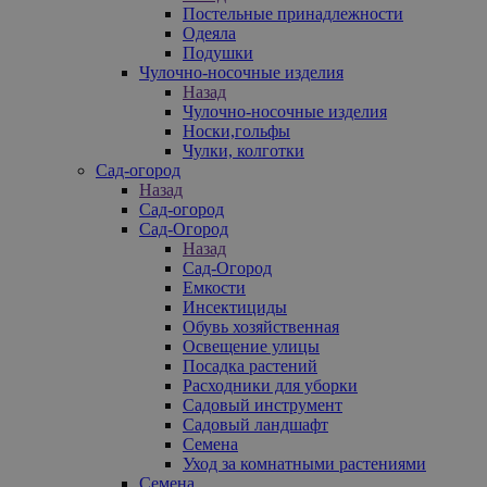
Постельные принадлежности
Одеяла
Подушки
Чулочно-носочные изделия
Назад
Чулочно-носочные изделия
Носки,гольфы
Чулки, колготки
Сад-огород
Назад
Сад-огород
Сад-Огород
Назад
Сад-Огород
Емкости
Инсектициды
Обувь хозяйственная
Освещение улицы
Посадка растений
Расходники для уборки
Садовый инструмент
Садовый ландшафт
Семена
Уход за комнатными растениями
Семена