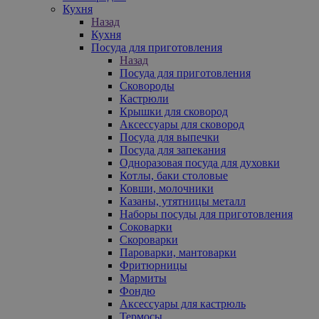
Кухня
Назад
Кухня
Посуда для приготовления
Назад
Посуда для приготовления
Сковороды
Кастрюли
Крышки для сковород
Аксессуары для сковород
Посуда для выпечки
Посуда для запекания
Одноразовая посуда для духовки
Котлы, баки столовые
Ковши, молочники
Казаны, утятницы металл
Наборы посуды для приготовления
Соковарки
Скороварки
Пароварки, мантоварки
Фритюрницы
Мармиты
Фондю
Аксессуары для кастрюль
Термосы