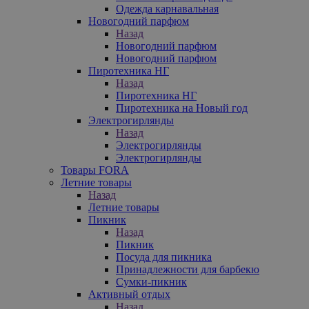
Одежда карнавальная
Новогодний парфюм
Назад
Новогодний парфюм
Новогодний парфюм
Пиротехника НГ
Назад
Пиротехника НГ
Пиротехника на Новый год
Электрогирлянды
Назад
Электрогирлянды
Электрогирлянды
Товары FORA
Летние товары
Назад
Летние товары
Пикник
Назад
Пикник
Посуда для пикника
Принадлежности для барбекю
Сумки-пикник
Активный отдых
Назад