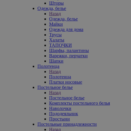
Шторы
Одежда, белье
Назад
Одежда, белье
Майки
Одежда для дома
Трусы
Халаты
ТАПОЧКИ
Шарфы, палантины
Варежки, перчатки
Шапки
Полотенца
Назад
Полотенца
Платки носовые
Постельное белье
Назад
Постельное белье
Комплекты постельного белья
Наволочки
Пододеяльник
Простыни
Постельные принадлежности
Назад