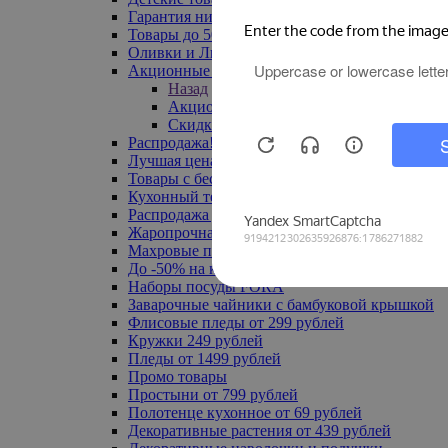
Гарантия низкой цены
Товары до 500 руб
Оливки и Лимоны
Акционные товары
Назад
Акционные товары
Скидка 20% по промокоду
Распродажа! Ульяновск до -70%
Лучшая цена
Товары с бесплатной доставкой
Кухонный текстиль
Распродажа до -50%
Жаропрочная посуда
Махровые полотенца
До -50% на ковры
Наборы посуды FORA
Заварочные чайники с бамбуковой крышкой
Флисовые пледы от 299 рублей
Кружки 249 рублей
Пледы от 1499 рублей
Промо товары
Простыни от 799 рублей
Полотенце кухонное от 69 рублей
Декоративные растения от 439 рублей