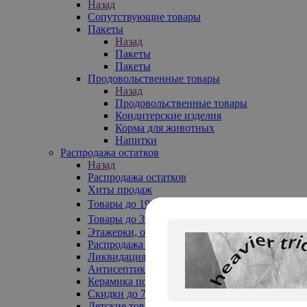
Назад
Сопутствующие товары
Пакеты
Назад
Пакеты
Пакеты
Продовольственные товары
Назад
Продовольственные товары
Кондитерские изделия
Корма для животных
Напитки
Распродажа остатков
Назад
Распродажа остатков
Хиты продаж
Товары до 199₽
Товары до 399₽
Этажерки, обувницы
Распродажа текстиля до -50%
Ликвидация до -70%
Антисептики
Керамика по 129 руб
Скидки до 70%
Детские товары