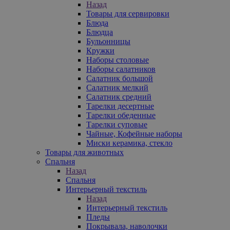
Назад
Товары для сервировки
Блюда
Блюдца
Бульонницы
Кружки
Наборы столовые
Наборы салатников
Салатник большой
Салатник мелкий
Салатник средний
Тарелки десертные
Тарелки обеденные
Тарелки суповые
Чайные, Кофейные наборы
Миски керамика, стекло
Товары для животных
Спальня
Назад
Спальня
Интерьерный текстиль
Назад
Интерьерный текстиль
Пледы
Покрывала, наволочки