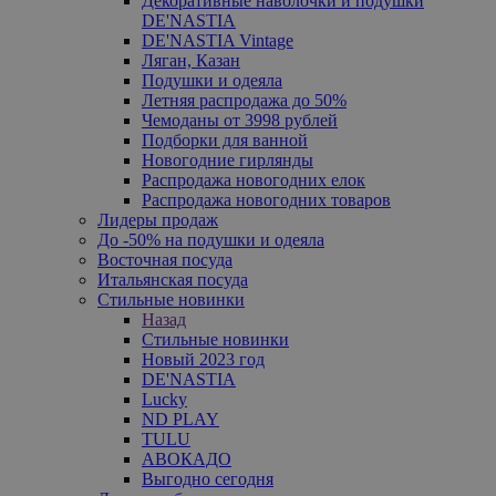
Декоративные наволочки и подушки
DE'NASTIA
DE'NASTIA Vintage
Ляган, Казан
Подушки и одеяла
Летняя распродажа до 50%
Чемоданы от 3998 рублей
Подборки для ванной
Новогодние гирлянды
Распродажа новогодних елок
Распродажа новогодних товаров
Лидеры продаж
До -50% на подушки и одеяла
Восточная посуда
Итальянская посуда
Стильные новинки
Назад
Стильные новинки
Новый 2023 год
DE'NASTIA
Lucky
ND PLAY
TULU
АВОКАДО
Выгодно сегодня