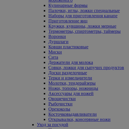
мороженого
Кулинарные формы
Палочки, иглы, ложки специальные
Наборы для приготовления канапе
Приготовление яиц
Кружки, кувшины, ложки мерные
Термометры, спиртометры, таймеры
Воронки
Дуршлаги
Ковши пластиковые
Миски
Сита
Держатели для молока
Совки, ложки для сыпучих продуктов
Доски разделочные
Терки и измельчители
Молотки, тендерайзеры
Ножи, топоры, ножницы
Аксессуары для ножей
Овощечистки
Рыбочистки
Орехоколы
Косточковыдавливатели
Открывалки, консервные ножи
Уход за посудой