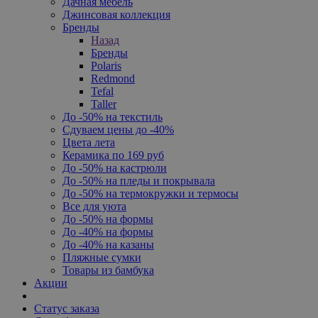
Дачная мебель
Джинсовая коллекция
Бренды
Назад
Бренды
Polaris
Redmond
Tefal
Taller
До -50% на текстиль
Сдуваем цены до -40%
Цвета лета
Керамика по 169 руб
До -50% на кастрюли
До -50% на пледы и покрывала
До -50% на термокружки и термосы
Все для уюта
До -50% на формы
До -40% на формы
До -40% на казаны
Пляжные сумки
Товары из бамбука
Акции
Статус заказа