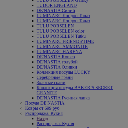
TULU PORSELEN Galaxy
TUDOR ENGLAND
DE'NASTIA Синий
LUMINARC Лондон Топаз
LUMINARC Лондон Топаз
TULU PORSELEN
TULU PORSELEN color
TULU PORSELEN Tutku
LUMINARC FRIENDS'TIME
LUMINARC AMMONITE
LUMINARC HARENA
DE'NASTIA Romeo
DE'NASTIA голубой
DE'NASTIA Оливки
Коллекция посуды LUCKY
Серебряные грани
Золотые грани
Коллекция посуды BAKER`S SECRET
GRANITE
DE'NASTIA Гусиная лапка
Посуда DE'NASTIA
Ковры от 699 руб
Распродажа. Кухня
Назад
Распродажа. Кухня