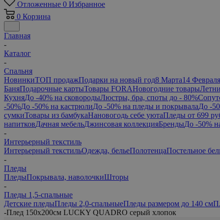
Отложенные
0
Избранное
0
Корзина
Главная
-
Каталог
-
Спальня
Новинки
ТОП продаж
Подарки на новый год
8 Марта
14 Феврал
Баня
Подарочные карты
Товары FORA
Новогодние товары
Летни
Кухня
До -40% на сковороды
Люстры, бра, споты до - 80%
Сопут
-50%
До -50% на кастрюли
До -50% на пледы и покрывала
До -5
сумки
Товары из бамбука
Нановогодь себе уюта
Пледы от 699 ру
напитков
Дачная мебель
Джинсовая коллекция
Бренды
До -50% н
-
Интерьерный текстиль
Интерьерный текстиль
Одежда, белье
Полотенца
Постельное бел
-
Пледы
Пледы
Покрывала, наволочки
Шторы
-
Пледы 1,5-спальные
Детские пледы
Пледы 2,0-спальные
Пледы размером до 140 см
П
-
Плед 150х200см LUCKY QUADRO серый хлопок