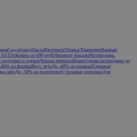
льня
Сад-огород
Пасха
Интерьер
Уборка/Хранение
Ванная/
NASTIA
Ковры от 699 руб
Обновите бокалы
Распродажа.
а подушки и одеяла
Черная пятница
Новогодняя распродажа до
-40% на формы
Вкус лета
До -40% на казаны
Пляжные
на сайт
До -50% на полотенце
Стильные новинки
Для