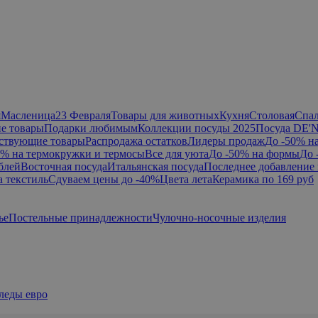
я
Масленица
23 Февраля
Товары для животных
Кухня
Столовая
Спа
е товары
Подарки любимым
Коллекции посуды 2025
Посуда DE'
ствующие товары
Распродажа остатков
Лидеры продаж
До -50% н
0% на термокружки и термосы
Все для уюта
До -50% на формы
До 
блей
Восточная посуда
Итальянская посуда
Последнее добавление 
а текстиль
Сдуваем цены до -40%
Цвета лета
Керамика по 169 руб
ье
Постельные принадлежности
Чулочно-носочные изделия
леды евро