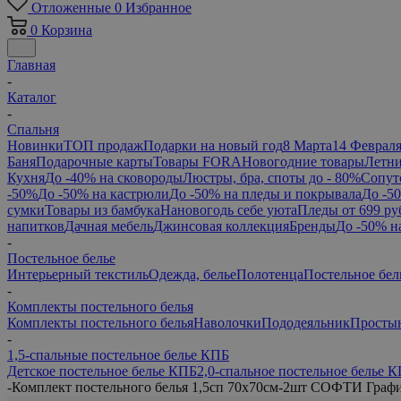
Отложенные
0
Избранное
0
Корзина
Главная
-
Каталог
-
Спальня
Новинки
ТОП продаж
Подарки на новый год
8 Марта
14 Феврал
Баня
Подарочные карты
Товары FORA
Новогодние товары
Летни
Кухня
До -40% на сковороды
Люстры, бра, споты до - 80%
Сопут
-50%
До -50% на кастрюли
До -50% на пледы и покрывала
До -5
сумки
Товары из бамбука
Нановогодь себе уюта
Пледы от 699 ру
напитков
Дачная мебель
Джинсовая коллекция
Бренды
До -50% н
-
Постельное белье
Интерьерный текстиль
Одежда, белье
Полотенца
Постельное бел
-
Комплекты постельного белья
Комплекты постельного белья
Наволочки
Пододеяльник
Просты
-
1,5-спальные постельное белье КПБ
Детское постельное белье КПБ
2,0-спальное постельное белье 
-
Комплект постельного белья 1,5сп 70х70см-2шт СОФТИ Граф