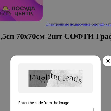
Электронные подарочные сертификат
 1,5сп 70х70см-2шт СОФТИ Гра