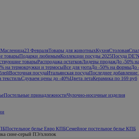
я
Масленица
23 Февраля
Товары для животных
Кухня
Столовая
Спа
е товары
Подарки любимым
Коллекции посуды 2025
Посуда DE'
ствующие товары
Распродажа остатков
Лидеры продаж
До -50% н
0% на термокружки и термосы
Все для уюта
До -50% на формы
До 
блей
Восточная посуда
Итальянская посуда
Последнее добавление 
а текстиль
Сдуваем цены до -40%
Цвета лета
Керамика по 169 руб
ье
Постельные принадлежности
Чулочно-носочные изделия
ни
КПБ
Постельное белье Евро КПБ
Семейное постельное белье КПБ
ика сине-серый ПЭ/хлопок