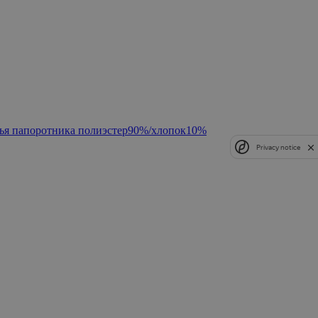
тья папоротника полиэстер90%/хлопок10%
Privacy notice