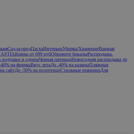
льня
Сад-огород
Пасха
Интерьер
Уборка/Хранение
Ванная/
NASTIA
Ковры от 699 руб
Обновите бокалы
Распродажа.
а подушки и одеяла
Черная пятница
Новогодняя распродажа до
-40% на формы
Вкус лета
До -40% на казаны
Пляжные
на сайт
До -50% на полотенце
Стильные новинки
Для