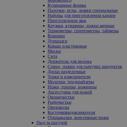
мороженого
Кулинарные формы
Палочки, иглы, ложки специальные
Наборы для приготовления канапе
Приготовление яиц
Кружки, кувшины, ложки мерные
Термометры, спиртометры, таймеры
Воронки
Дуршлаги
Ковши пластиковые
Миски
Сита
Держатели для молока
Совки, ложки для сыпучих продуктов
Доски разделочные
Терки и измельчители
Молотки, тендерайзеры
Ножи, топоры, ножницы
Аксессуары для ножей
Овощечистки
Рыбочистки
Орехоколы
Косточковыдавливатели
Открывалки, консервные ножи
Уход за посудой