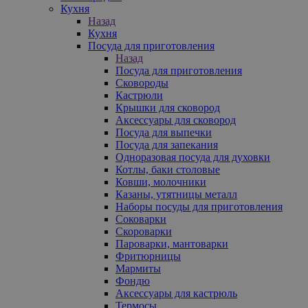
Кухня
Назад
Кухня
Посуда для приготовления
Назад
Посуда для приготовления
Сковороды
Кастрюли
Крышки для сковород
Аксессуары для сковород
Посуда для выпечки
Посуда для запекания
Одноразовая посуда для духовки
Котлы, баки столовые
Ковши, молочники
Казаны, утятницы металл
Наборы посуды для приготовления
Соковарки
Скороварки
Пароварки, мантоварки
Фритюрницы
Мармиты
Фондю
Аксессуары для кастрюль
Термосы