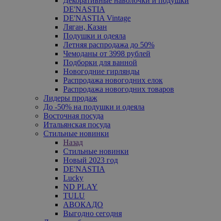
Декоративные наволочки и подушки
DE'NASTIA
DE'NASTIA Vintage
Ляган, Казан
Подушки и одеяла
Летняя распродажа до 50%
Чемоданы от 3998 рублей
Подборки для ванной
Новогодние гирлянды
Распродажа новогодних елок
Распродажа новогодних товаров
Лидеры продаж
До -50% на подушки и одеяла
Восточная посуда
Итальянская посуда
Стильные новинки
Назад
Стильные новинки
Новый 2023 год
DE'NASTIA
Lucky
ND PLAY
TULU
АВОКАДО
Выгодно сегодня