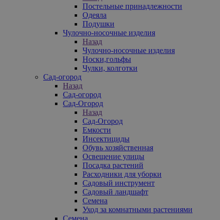
Постельные принадлежности
Одеяла
Подушки
Чулочно-носочные изделия
Назад
Чулочно-носочные изделия
Носки,гольфы
Чулки, колготки
Сад-огород
Назад
Сад-огород
Сад-Огород
Назад
Сад-Огород
Емкости
Инсектициды
Обувь хозяйственная
Освещение улицы
Посадка растений
Расходники для уборки
Садовый инструмент
Садовый ландшафт
Семена
Уход за комнатными растениями
Семена