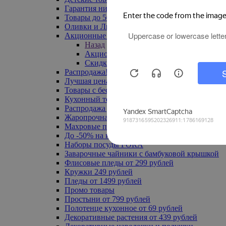
Гарантия низкой цены
Товары до 500 руб
Оливки и Лимоны
Акционные товары
Назад
Акционные товары
Скидка 20% по промокоду
Распродажа! Ульяновск до -70%
Лучшая цена
Товары с бесплатной доставкой
Кухонный текстиль
Распродажа до -50%
Жаропрочная посуда
Махровые полотенца
До -50% на ковры
Наборы посуды FORA
Заварочные чайники с бамбуковой крышкой
Флисовые пледы от 299 рублей
Кружки 249 рублей
Пледы от 1499 рублей
Промо товары
Простыни от 799 рублей
Полотенце кухонное от 69 рублей
Декоративные растения от 439 рублей