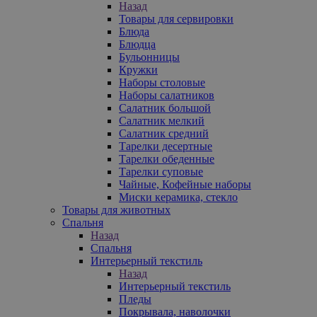
Назад
Товары для сервировки
Блюда
Блюдца
Бульонницы
Кружки
Наборы столовые
Наборы салатников
Салатник большой
Салатник мелкий
Салатник средний
Тарелки десертные
Тарелки обеденные
Тарелки суповые
Чайные, Кофейные наборы
Миски керамика, стекло
Товары для животных
Спальня
Назад
Спальня
Интерьерный текстиль
Назад
Интерьерный текстиль
Пледы
Покрывала, наволочки