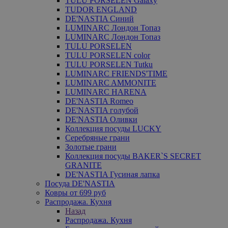
TULU PORSELEN Galaxy
TUDOR ENGLAND
DE'NASTIA Синий
LUMINARC Лондон Топаз
LUMINARC Лондон Топаз
TULU PORSELEN
TULU PORSELEN color
TULU PORSELEN Tutku
LUMINARC FRIENDS'TIME
LUMINARC AMMONITE
LUMINARC HARENA
DE'NASTIA Romeo
DE'NASTIA голубой
DE'NASTIA Оливки
Коллекция посуды LUCKY
Серебряные грани
Золотые грани
Коллекция посуды BAKER`S SECRET
GRANITE
DE'NASTIA Гусиная лапка
Посуда DE'NASTIA
Ковры от 699 руб
Распродажа. Кухня
Назад
Распродажа. Кухня