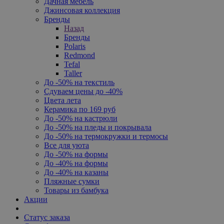
Дачная мебель
Джинсовая коллекция
Бренды
Назад
Бренды
Polaris
Redmond
Tefal
Taller
До -50% на текстиль
Сдуваем цены до -40%
Цвета лета
Керамика по 169 руб
До -50% на кастрюли
До -50% на пледы и покрывала
До -50% на термокружки и термосы
Все для уюта
До -50% на формы
До -40% на формы
До -40% на казаны
Пляжные сумки
Товары из бамбука
Акции
Статус заказа