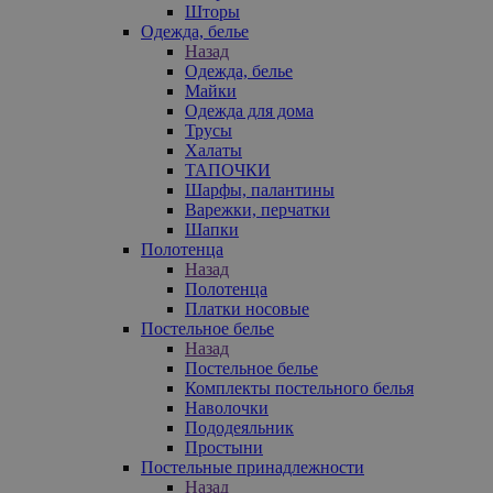
Шторы
Одежда, белье
Назад
Одежда, белье
Майки
Одежда для дома
Трусы
Халаты
ТАПОЧКИ
Шарфы, палантины
Варежки, перчатки
Шапки
Полотенца
Назад
Полотенца
Платки носовые
Постельное белье
Назад
Постельное белье
Комплекты постельного белья
Наволочки
Пододеяльник
Простыни
Постельные принадлежности
Назад