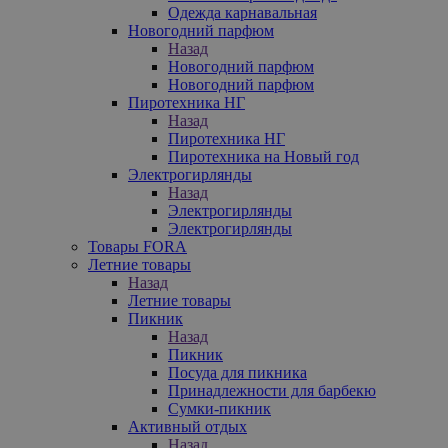
Одежда карнавальная
Новогодний парфюм
Назад
Новогодний парфюм
Новогодний парфюм
Пиротехника НГ
Назад
Пиротехника НГ
Пиротехника на Новый год
Электрогирлянды
Назад
Электрогирлянды
Электрогирлянды
Товары FORA
Летние товары
Назад
Летние товары
Пикник
Назад
Пикник
Посуда для пикника
Принадлежности для барбекю
Сумки-пикник
Активный отдых
Назад