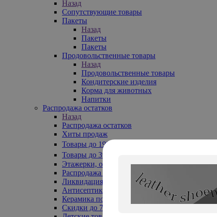
Назад
Сопутствующие товары
Пакеты
Назад
Пакеты
Пакеты
Продовольственные товары
Назад
Продовольственные товары
Кондитерские изделия
Корма для животных
Напитки
Распродажа остатков
Назад
Распродажа остатков
Хиты продаж
Товары до 199₽
Товары до 399₽
Этажерки, обувницы
Распродажа текстиля до -50%
Ликвидация до -70%
Антисептики
Керамика по 129 руб
Скидки до 70%
Детские товары