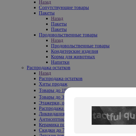
Назад
Сопутствующие товары
Пакеты
Назад
Пакеты
Пакеты
Продовольственные товары
Назад
Продовольственные товары
Кондитерские изделия
Корма для животных
Напитки
Распродажа остатков
Назад
Распродажа остатков
Хиты продаж
Товары до 199₽
Товары до 399₽
Этажерки, обувницы
Распродажа текстиля до -50%
Ликвидация до -70%
Антисептики
Керамика по 129 руб
Скидки до 70%
Детские товары