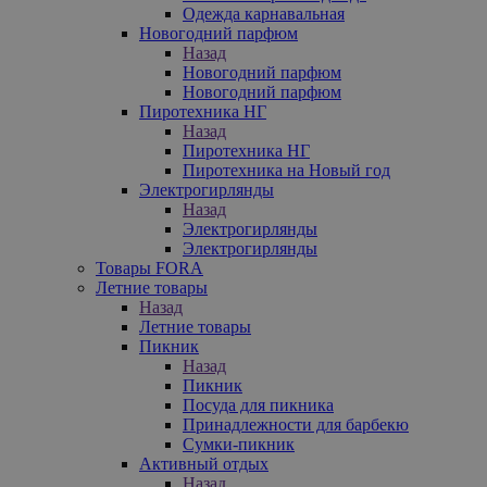
Одежда карнавальная
Новогодний парфюм
Назад
Новогодний парфюм
Новогодний парфюм
Пиротехника НГ
Назад
Пиротехника НГ
Пиротехника на Новый год
Электрогирлянды
Назад
Электрогирлянды
Электрогирлянды
Товары FORA
Летние товары
Назад
Летние товары
Пикник
Назад
Пикник
Посуда для пикника
Принадлежности для барбекю
Сумки-пикник
Активный отдых
Назад