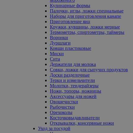
мороженого
Кулинарные формы
Палочки, иглы, ложки специальные
Наборы для приготовления канапе
Приготовление яиц
Кружки, кувшины, ложки мерные
Термометры, спиртометры, таймеры
Воронки
Дуршлаги
Ковши пластиковые
Миски
Сита
Держатели для молока
Совки, ложки для сыпучих продуктов
Доски разделочные
Терки и измельчители
Молотки, тендерайзеры
Ножи, топоры, ножницы
Аксессуары для ножей
Овощечистки
Рыбочистки
Орехоколы
Косточковыдавливатели
Открывалки, консервные ножи
Уход за посудой