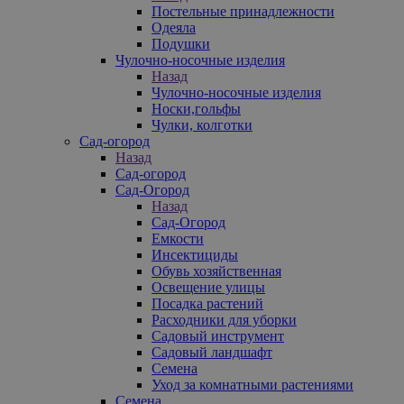
Постельные принадлежности
Одеяла
Подушки
Чулочно-носочные изделия
Назад
Чулочно-носочные изделия
Носки,гольфы
Чулки, колготки
Сад-огород
Назад
Сад-огород
Сад-Огород
Назад
Сад-Огород
Емкости
Инсектициды
Обувь хозяйственная
Освещение улицы
Посадка растений
Расходники для уборки
Садовый инструмент
Садовый ландшафт
Семена
Уход за комнатными растениями
Семена