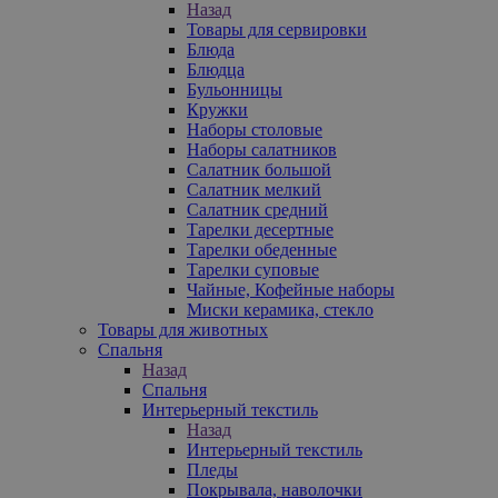
Назад
Товары для сервировки
Блюда
Блюдца
Бульонницы
Кружки
Наборы столовые
Наборы салатников
Салатник большой
Салатник мелкий
Салатник средний
Тарелки десертные
Тарелки обеденные
Тарелки суповые
Чайные, Кофейные наборы
Миски керамика, стекло
Товары для животных
Спальня
Назад
Спальня
Интерьерный текстиль
Назад
Интерьерный текстиль
Пледы
Покрывала, наволочки