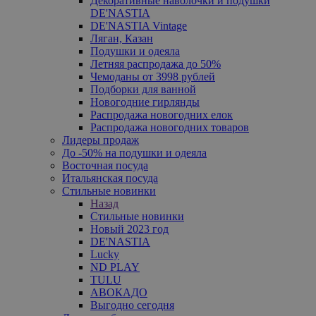
Декоративные наволочки и подушки
DE'NASTIA
DE'NASTIA Vintage
Ляган, Казан
Подушки и одеяла
Летняя распродажа до 50%
Чемоданы от 3998 рублей
Подборки для ванной
Новогодние гирлянды
Распродажа новогодних елок
Распродажа новогодних товаров
Лидеры продаж
До -50% на подушки и одеяла
Восточная посуда
Итальянская посуда
Стильные новинки
Назад
Стильные новинки
Новый 2023 год
DE'NASTIA
Lucky
ND PLAY
TULU
АВОКАДО
Выгодно сегодня