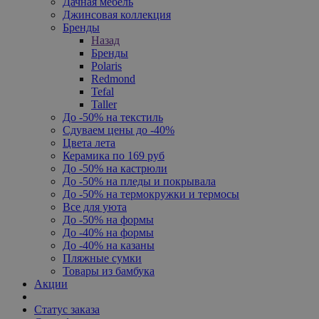
Дачная мебель
Джинсовая коллекция
Бренды
Назад
Бренды
Polaris
Redmond
Tefal
Taller
До -50% на текстиль
Сдуваем цены до -40%
Цвета лета
Керамика по 169 руб
До -50% на кастрюли
До -50% на пледы и покрывала
До -50% на термокружки и термосы
Все для уюта
До -50% на формы
До -40% на формы
До -40% на казаны
Пляжные сумки
Товары из бамбука
Акции
Статус заказа