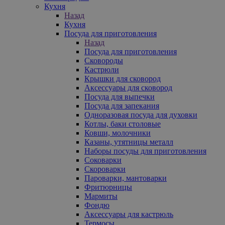
Кухня
Назад
Кухня
Посуда для приготовления
Назад
Посуда для приготовления
Сковороды
Кастрюли
Крышки для сковород
Аксессуары для сковород
Посуда для выпечки
Посуда для запекания
Одноразовая посуда для духовки
Котлы, баки столовые
Ковши, молочники
Казаны, утятницы металл
Наборы посуды для приготовления
Соковарки
Скороварки
Пароварки, мантоварки
Фритюрницы
Мармиты
Фондю
Аксессуары для кастрюль
Термосы