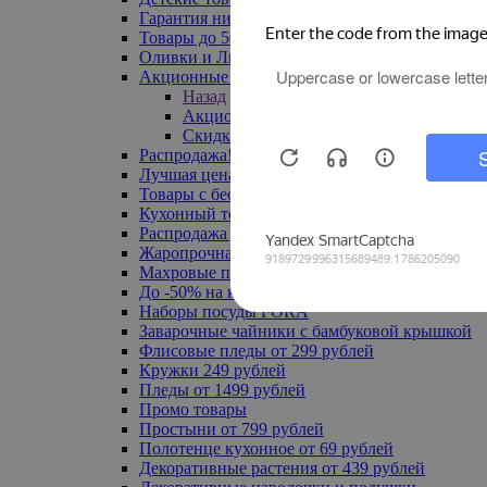
Гарантия низкой цены
Товары до 500 руб
Оливки и Лимоны
Акционные товары
Назад
Акционные товары
Скидка 20% по промокоду
Распродажа! Ульяновск до -70%
Лучшая цена
Товары с бесплатной доставкой
Кухонный текстиль
Распродажа до -50%
Жаропрочная посуда
Махровые полотенца
До -50% на ковры
Наборы посуды FORA
Заварочные чайники с бамбуковой крышкой
Флисовые пледы от 299 рублей
Кружки 249 рублей
Пледы от 1499 рублей
Промо товары
Простыни от 799 рублей
Полотенце кухонное от 69 рублей
Декоративные растения от 439 рублей