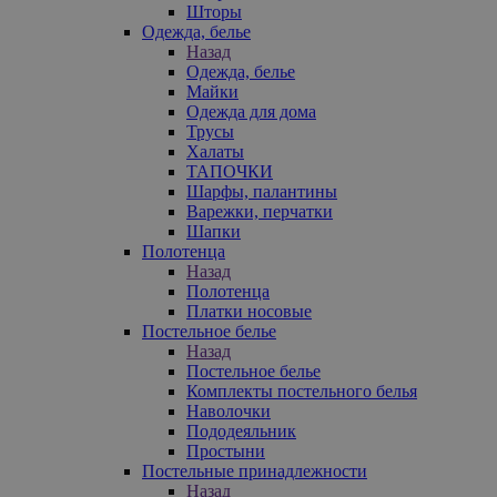
Шторы
Одежда, белье
Назад
Одежда, белье
Майки
Одежда для дома
Трусы
Халаты
ТАПОЧКИ
Шарфы, палантины
Варежки, перчатки
Шапки
Полотенца
Назад
Полотенца
Платки носовые
Постельное белье
Назад
Постельное белье
Комплекты постельного белья
Наволочки
Пододеяльник
Простыни
Постельные принадлежности
Назад