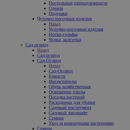
Постельные принадлежности
Одеяла
Подушки
Чулочно-носочные изделия
Назад
Чулочно-носочные изделия
Носки,гольфы
Чулки, колготки
Сад-огород
Назад
Сад-огород
Сад-Огород
Назад
Сад-Огород
Емкости
Инсектициды
Обувь хозяйственная
Освещение улицы
Посадка растений
Расходники для уборки
Садовый инструмент
Садовый ландшафт
Семена
Уход за комнатными растениями
Семена