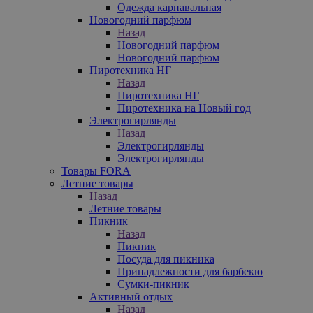
Одежда карнавальная
Новогодний парфюм
Назад
Новогодний парфюм
Новогодний парфюм
Пиротехника НГ
Назад
Пиротехника НГ
Пиротехника на Новый год
Электрогирлянды
Назад
Электрогирлянды
Электрогирлянды
Товары FORA
Летние товары
Назад
Летние товары
Пикник
Назад
Пикник
Посуда для пикника
Принадлежности для барбекю
Сумки-пикник
Активный отдых
Назад