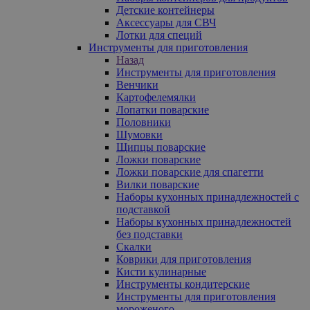
Детские контейнеры
Аксессуары для СВЧ
Лотки для специй
Инструменты для приготовления
Назад
Инструменты для приготовления
Венчики
Картофелемялки
Лопатки поварские
Половники
Шумовки
Щипцы поварские
Ложки поварские
Ложки поварские для спагетти
Вилки поварские
Наборы кухонных принадлежностей с
подставкой
Наборы кухонных принадлежностей
без подставки
Скалки
Коврики для приготовления
Кисти кулинарные
Инструменты кондитерские
Инструменты для приготовления
мороженого