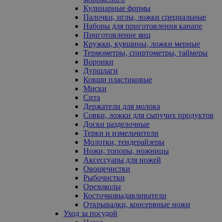
Кулинарные формы
Палочки, иглы, ложки специальные
Наборы для приготовления канапе
Приготовление яиц
Кружки, кувшины, ложки мерные
Термометры, спиртометры, таймеры
Воронки
Дуршлаги
Ковши пластиковые
Миски
Сита
Держатели для молока
Совки, ложки для сыпучих продуктов
Доски разделочные
Терки и измельчители
Молотки, тендерайзеры
Ножи, топоры, ножницы
Аксессуары для ножей
Овощечистки
Рыбочистки
Орехоколы
Косточковыдавливатели
Открывалки, консервные ножи
Уход за посудой