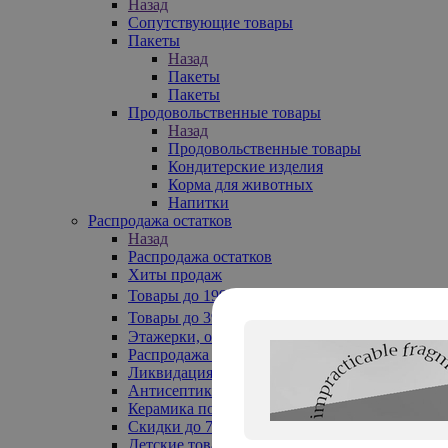
Назад
Сопутствующие товары
Пакеты
Назад
Пакеты
Пакеты
Продовольственные товары
Назад
Продовольственные товары
Кондитерские изделия
Корма для животных
Напитки
Распродажа остатков
Назад
Распродажа остатков
Хиты продаж
Товары до 199₽
Товары до 399₽
Этажерки, обувницы
Распродажа текстиля до -50%
Ликвидация до -70%
Антисептики
Керамика по 129 руб
Скидки до 70%
Детские товары