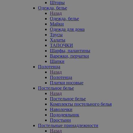
Шторы
Одежда, белье
Назад
Одежда, белье
Майки
Одежда для дома
Трусы
Халаты
ТАПОЧКИ
Шарфы, палантины
Варежки, перчатки
Шапки
Полотенца
Назад
Полотенца
Платки носовые
Постельное белье
Назад
Постельное белье
Комплекты постельного белья
Наволочки
Пододеяльник
Простыни
Постельные принадлежности
Назад