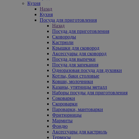
Кухня
Назад
Кухня
Посуда для приготовления
Назад
Посуда для приготовления
Сковороды
Кастрюли
Крышки для сковород
Аксессуары для сковород
Посуда для выпечки
Посуда для запекания
Одноразовая посуда для духовки
Котлы, баки столовые
Ковши, молочники
Казаны, утятницы металл
Наборы посуды для приготовления
Соковарки
Скороварки
Пароварки, мантоварки
Фритюрницы
Мармиты
Фондю
Аксессуары для кастрюль
Термосы