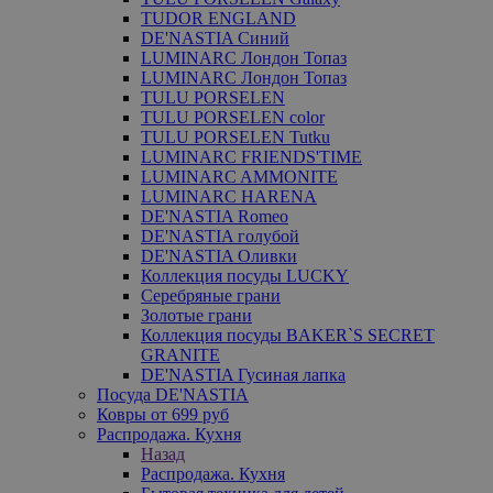
TUDOR ENGLAND
DE'NASTIA Синий
LUMINARC Лондон Топаз
LUMINARC Лондон Топаз
TULU PORSELEN
TULU PORSELEN color
TULU PORSELEN Tutku
LUMINARC FRIENDS'TIME
LUMINARC AMMONITE
LUMINARC HARENA
DE'NASTIA Romeo
DE'NASTIA голубой
DE'NASTIA Оливки
Коллекция посуды LUCKY
Серебряные грани
Золотые грани
Коллекция посуды BAKER`S SECRET
GRANITE
DE'NASTIA Гусиная лапка
Посуда DE'NASTIA
Ковры от 699 руб
Распродажа. Кухня
Назад
Распродажа. Кухня