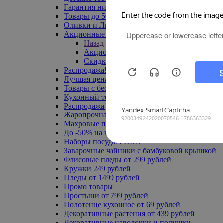
Гарантия низкой цены
Товары до 500 руб
Оливки и Лимоны
Акционные товары
Назад
Акционные товары
Скидка 20% по промокоду
Распродажа! Ульяновск до -70%
Лучшая цена
Товары с бесплатной доставкой
Кухонный текстиль
Распродажа до -50%
Жаропрочная посуда
Махровые полотенца
До -50% на ковры
Наборы посуды FORA
Заварочные чайники с бамбуковой крышкой
Флисовые пледы от 299 рублей
Кружки 249 рублей
Пледы от 1499 рублей
Промо товары
Простыни от 799 рублей
Полотенце кухонное от 69 рублей
Декоративные растения от 439 рублей
Декоративные наволочки и подушки