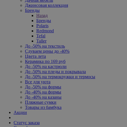
Дачная мебель
Джинсовая коллекция
Бренды
Назад
Бренды
Polaris
Redmond
Tefal
Taller
До -50% на текстиль
Сдуваем цены до -40%
Цвета лета
Керамика по 169 руб
До -50% на кастрюли
До -50% на пледы и покрывала
До -50% на термокружки и термосы
Все для уюта
До -50% на формы
До -40% на формы
До -40% на казаны
Пляжные сумки
Товары из бамбука
Акции
Статус заказа