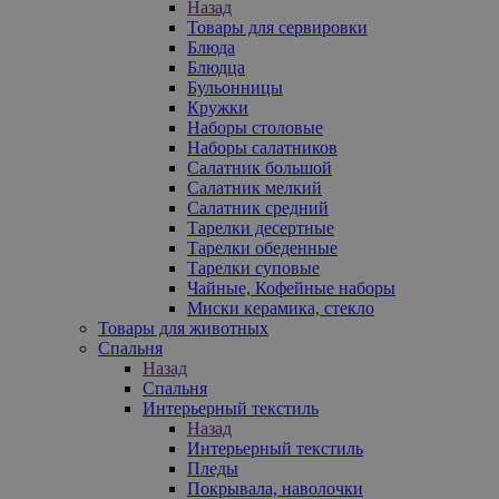
Назад
Товары для сервировки
Блюда
Блюдца
Бульонницы
Кружки
Наборы столовые
Наборы салатников
Салатник большой
Салатник мелкий
Салатник средний
Тарелки десертные
Тарелки обеденные
Тарелки суповые
Чайные, Кофейные наборы
Миски керамика, стекло
Товары для животных
Спальня
Назад
Спальня
Интерьерный текстиль
Назад
Интерьерный текстиль
Пледы
Покрывала, наволочки