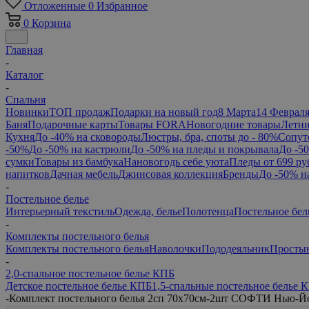
Отложенные
0
Избранное
0
Корзина
Главная
-
Каталог
-
Спальня
Новинки
ТОП продаж
Подарки на новый год
8 Марта
14 Феврал
Баня
Подарочные карты
Товары FORA
Новогодние товары
Летни
Кухня
До -40% на сковороды
Люстры, бра, споты до - 80%
Сопут
-50%
До -50% на кастрюли
До -50% на пледы и покрывала
До -5
сумки
Товары из бамбука
Нановогодь себе уюта
Пледы от 699 ру
напитков
Дачная мебель
Джинсовая коллекция
Бренды
До -50% н
-
Постельное белье
Интерьерный текстиль
Одежда, белье
Полотенца
Постельное бел
-
Комплекты постельного белья
Комплекты постельного белья
Наволочки
Пододеяльник
Просты
-
2,0-спальное постельное белье КПБ
Детское постельное белье КПБ
1,5-спальные постельное белье 
-
Комплект постельного белья 2сп 70х70см-2шт СОФТИ Нью-Й