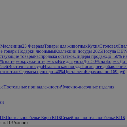
я
Масленица
23 Февраля
Товары для животных
Кухня
Столовая
Спа
е товары
Подарки любимым
Коллекции посуды 2025
Посуда DE'
ствующие товары
Распродажа остатков
Лидеры продаж
До -50% н
0% на термокружки и термосы
Все для уюта
До -50% на формы
До 
блей
Восточная посуда
Итальянская посуда
Последнее добавление 
а текстиль
Сдуваем цены до -40%
Цвета лета
Керамика по 169 руб
ье
Постельные принадлежности
Чулочно-носочные изделия
ни
КПБ
Постельное белье Евро КПБ
Семейное постельное белье КПБ
орк ПЭ/хлопок