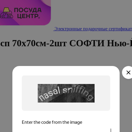
Электронные подарочные сертификат
 2сп 70х70см-2шт СОФТИ Нью