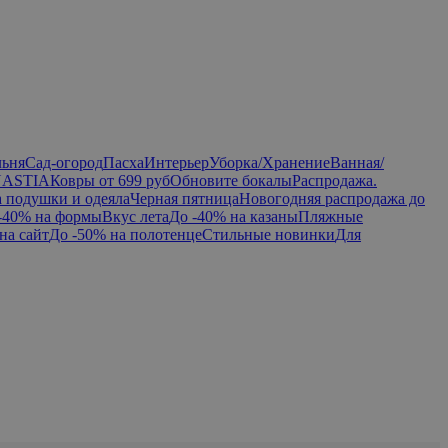
льня
Сад-огород
Пасха
Интерьер
Уборка/Хранение
Ванная/
NASTIA
Ковры от 699 руб
Обновите бокалы
Распродажа.
а подушки и одеяла
Черная пятница
Новогодняя распродажа до
-40% на формы
Вкус лета
До -40% на казаны
Пляжные
на сайт
До -50% на полотенце
Стильные новинки
Для