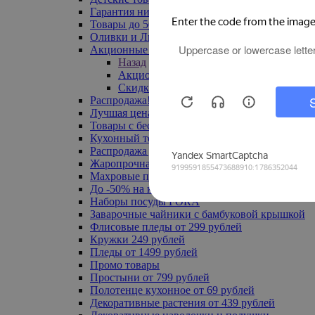
Гарантия низкой цены
Товары до 500 руб
Оливки и Лимоны
Акционные товары
Назад
Акционные товары
Скидка 20% по промокоду
Распродажа! Ульяновск до -70%
Лучшая цена
Товары с бесплатной доставкой
Кухонный текстиль
Распродажа до -50%
Жаропрочная посуда
Махровые полотенца
До -50% на ковры
Наборы посуды FORA
Заварочные чайники с бамбуковой крышкой
Флисовые пледы от 299 рублей
Кружки 249 рублей
Пледы от 1499 рублей
Промо товары
Простыни от 799 рублей
Полотенце кухонное от 69 рублей
Декоративные растения от 439 рублей