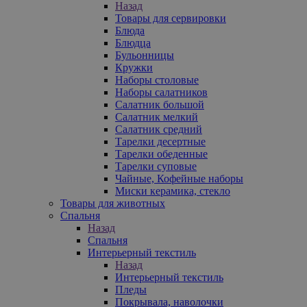
Назад
Товары для сервировки
Блюда
Блюдца
Бульонницы
Кружки
Наборы столовые
Наборы салатников
Салатник большой
Салатник мелкий
Салатник средний
Тарелки десертные
Тарелки обеденные
Тарелки суповые
Чайные, Кофейные наборы
Миски керамика, стекло
Товары для животных
Спальня
Назад
Спальня
Интерьерный текстиль
Назад
Интерьерный текстиль
Пледы
Покрывала, наволочки