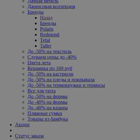
Дачная мебель
Джинсовая коллекция
Бренды
Назад
Бренды
Polaris
Redmond
Tefal
Taller
До -50% на текстиль
Сдуваем цены до -40%
Цвета лета
Керамика по 169 руб
До -50% на кастрюли
До -50% на пледы и покрывала
До -50% на термокружки и термосы
Все для уюта
До -50% на формы
До -40% на формы
До -40% на казаны
Пляжные сумки
Товары из бамбука
Акции
Статус заказа