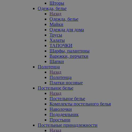
Шторы
Одежда, белье
Назад
Одежда, белье
Майки
Одежда для дома
Трусы
Халаты
ТАПОЧКИ
Шарфы, палантины
Варежки, перчатки
Шапки
Полотенца
Назад
Полотенца
Платки носовые
Постельное белье
Назад
Постельное белье
Комплекты постельного белья
Наволочки
Пододеяльник
Простыни
Постельные принадлежности
Назад