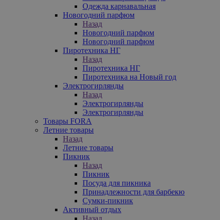
Одежда карнавальная
Новогодний парфюм
Назад
Новогодний парфюм
Новогодний парфюм
Пиротехника НГ
Назад
Пиротехника НГ
Пиротехника на Новый год
Электрогирлянды
Назад
Электрогирлянды
Электрогирлянды
Товары FORA
Летние товары
Назад
Летние товары
Пикник
Назад
Пикник
Посуда для пикника
Принадлежности для барбекю
Сумки-пикник
Активный отдых
Назад