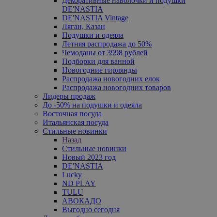
Декоративные наволочки и подушки
DE'NASTIA
DE'NASTIA Vintage
Ляган, Казан
Подушки и одеяла
Летняя распродажа до 50%
Чемоданы от 3998 рублей
Подборки для ванной
Новогодние гирлянды
Распродажа новогодних елок
Распродажа новогодних товаров
Лидеры продаж
До -50% на подушки и одеяла
Восточная посуда
Итальянская посуда
Стильные новинки
Назад
Стильные новинки
Новый 2023 год
DE'NASTIA
Lucky
ND PLAY
TULU
АВОКАДО
Выгодно сегодня