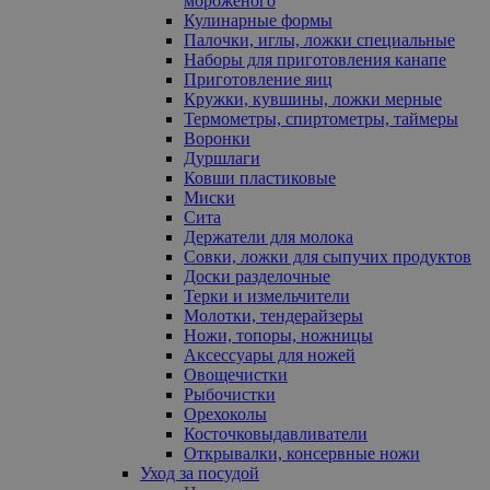
мороженого
Кулинарные формы
Палочки, иглы, ложки специальные
Наборы для приготовления канапе
Приготовление яиц
Кружки, кувшины, ложки мерные
Термометры, спиртометры, таймеры
Воронки
Дуршлаги
Ковши пластиковые
Миски
Сита
Держатели для молока
Совки, ложки для сыпучих продуктов
Доски разделочные
Терки и измельчители
Молотки, тендерайзеры
Ножи, топоры, ножницы
Аксессуары для ножей
Овощечистки
Рыбочистки
Орехоколы
Косточковыдавливатели
Открывалки, консервные ножи
Уход за посудой