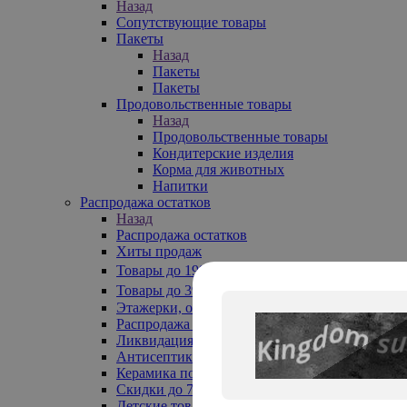
Назад
Сопутствующие товары
Пакеты
Назад
Пакеты
Пакеты
Продовольственные товары
Назад
Продовольственные товары
Кондитерские изделия
Корма для животных
Напитки
Распродажа остатков
Назад
Распродажа остатков
Хиты продаж
Товары до 199₽
Товары до 399₽
Этажерки, обувницы
Распродажа текстиля до -50%
Ликвидация до -70%
Антисептики
Керамика по 129 руб
Скидки до 70%
Детские товары