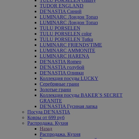
TULU PORSELEN Galaxy
TUDOR ENGLAND
DE'NASTIA Синий
LUMINARC Лондон Топаз
LUMINARC Лондон Топаз
TULU PORSELEN
TULU PORSELEN color
TULU PORSELEN Tutku
LUMINARC FRIENDS'TIME
LUMINARC AMMONITE
LUMINARC HARENA
DE'NASTIA Romeo
DE'NASTIA голубой
DE'NASTIA Оливки
Коллекция посуды LUCKY
Серебряные грани
Золотые грани
Коллекция посуды BAKER`S SECRET
GRANITE
DE'NASTIA Гусиная лапка
Посуда DE'NASTIA
Ковры от 699 руб
Распродажа. Кухня
Назад
Распродажа. Кухня