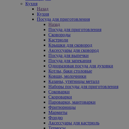
Кухня
Назад
Кухня
Посуда для приготовления
Назад
Посуда для приготовления
Сковороды
Кастрюли
Крышки для сковород
Аксессуары для сковород
Посуда для выпечки
Посуда для запекания
Одноразовая посуда для духовки
Котлы, баки столовые
Ковши, молочники
Казаны, утятницы металл
Наборы посуды для приготовления
Соковарки
Скороварки
Пароварки, мантоварки
Фритюрницы
Мармиты
Фондю
Аксессуары для кастрюль
Термосы