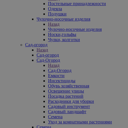
Постельные принадлежности
Одеяла
Подушки
Чулочно-носочные изделия
Назад
Чулочно-носочные изделия
Носки,гольфы
Чулки, колготки
Сад-огород
Назад
Сад-огород
Сад-Огород
Назад
Сад-Огород
Емкости
Инсектициды
Обувь хозяйственная
Освещение улицы
Посадка растений
Расходники для уборки
Садовый инструмент
Садовый ландшафт
Семена
Уход за комнатными растениями
Семена