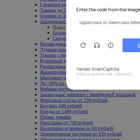
Гарантия низкой цены
Товары до 500 руб
Оливки и Лимоны
Акционные товары
Назад
Акционные товары
Скидка 20% по промокоду
Распродажа! Ульяновск до -70%
Лучшая цена
Товары с бесплатной доставкой
Кухонный текстиль
Распродажа до -50%
Жаропрочная посуда
Махровые полотенца
До -50% на ковры
Наборы посуды FORA
Заварочные чайники с бамбуковой крышкой
Флисовые пледы от 299 рублей
Кружки 249 рублей
Пледы от 1499 рублей
Промо товары
Простыни от 799 рублей
Полотенце кухонное от 69 рублей
Декоративные растения от 439 рублей
Декоративные наволочки и подушки