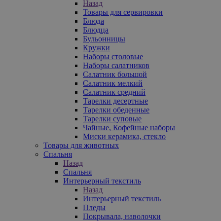
Назад
Товары для сервировки
Блюда
Блюдца
Бульонницы
Кружки
Наборы столовые
Наборы салатников
Салатник большой
Салатник мелкий
Салатник средний
Тарелки десертные
Тарелки обеденные
Тарелки суповые
Чайные, Кофейные наборы
Миски керамика, стекло
Товары для животных
Спальня
Назад
Спальня
Интерьерный текстиль
Назад
Интерьерный текстиль
Пледы
Покрывала, наволочки