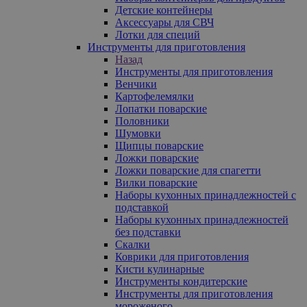
Детские контейнеры
Аксессуары для СВЧ
Лотки для специй
Инструменты для приготовления
Назад
Инструменты для приготовления
Венчики
Картофелемялки
Лопатки поварские
Половники
Шумовки
Щипцы поварские
Ложки поварские
Ложки поварские для спагетти
Вилки поварские
Наборы кухонных принадлежностей с
подставкой
Наборы кухонных принадлежностей
без подставки
Скалки
Коврики для приготовления
Кисти кулинарные
Инструменты кондитерские
Инструменты для приготовления
мороженого