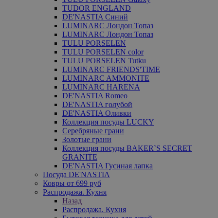
TUDOR ENGLAND
DE'NASTIA Синий
LUMINARC Лондон Топаз
LUMINARC Лондон Топаз
TULU PORSELEN
TULU PORSELEN color
TULU PORSELEN Tutku
LUMINARC FRIENDS'TIME
LUMINARC AMMONITE
LUMINARC HARENA
DE'NASTIA Romeo
DE'NASTIA голубой
DE'NASTIA Оливки
Коллекция посуды LUCKY
Серебряные грани
Золотые грани
Коллекция посуды BAKER`S SECRET
GRANITE
DE'NASTIA Гусиная лапка
Посуда DE'NASTIA
Ковры от 699 руб
Распродажа. Кухня
Назад
Распродажа. Кухня