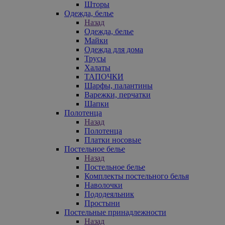
Шторы
Одежда, белье
Назад
Одежда, белье
Майки
Одежда для дома
Трусы
Халаты
ТАПОЧКИ
Шарфы, палантины
Варежки, перчатки
Шапки
Полотенца
Назад
Полотенца
Платки носовые
Постельное белье
Назад
Постельное белье
Комплекты постельного белья
Наволочки
Пододеяльник
Простыни
Постельные принадлежности
Назад