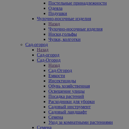
Постельные принадлежности
Одеяла
Подушки
Чулочно-носочные изделия
Назад
Чулочно-носочные изделия
Носки,гольфы
Чулки, колготки
Сад-огород
Назад
Сад-огород
Сад-Огород
Назад
Сад-Огород
Емкости
Инсектициды
Обувь хозяйственная
Освещение улицы
Посадка растений
Расходники для уборки
Садовый инструмент
Садовый ландшафт
Семена
Уход за комнатными растениями
Семена