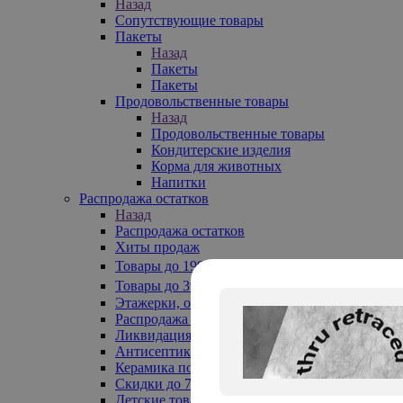
Назад
Сопутствующие товары
Пакеты
Назад
Пакеты
Пакеты
Продовольственные товары
Назад
Продовольственные товары
Кондитерские изделия
Корма для животных
Напитки
Распродажа остатков
Назад
Распродажа остатков
Хиты продаж
Товары до 199₽
Товары до 399₽
Этажерки, обувницы
Распродажа текстиля до -50%
Ликвидация до -70%
Антисептики
Керамика по 129 руб
Скидки до 70%
Детские товары