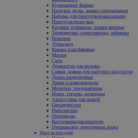
Кулинарные формы
Палочки, иглы, ложки специальные
Наборы для приготовления канапе
Приготовление яиц
Кружки, кувшины, ложки мерные
Термометры, спиртометры, таймеры
Воронки
Дуршлаги
Ковши пластиковые
Миски
Сита
Держатели для молока
Совки, ложки для сыпучих продуктов
Доски разделочные
Терки и измельчители
Молотки, тендерайзеры
Ножи, топоры, ножницы
Аксессуары для ножей
Овощечистки
Рыбочистки
Орехоколы
Косточковыдавливатели
Открывалки, консервные ножи
Уход за посудой