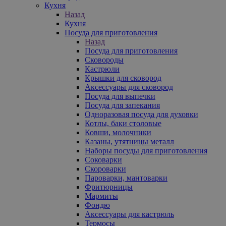
Кухня
Назад
Кухня
Посуда для приготовления
Назад
Посуда для приготовления
Сковороды
Кастрюли
Крышки для сковород
Аксессуары для сковород
Посуда для выпечки
Посуда для запекания
Одноразовая посуда для духовки
Котлы, баки столовые
Ковши, молочники
Казаны, утятницы металл
Наборы посуды для приготовления
Соковарки
Скороварки
Пароварки, мантоварки
Фритюрницы
Мармиты
Фондю
Аксессуары для кастрюль
Термосы