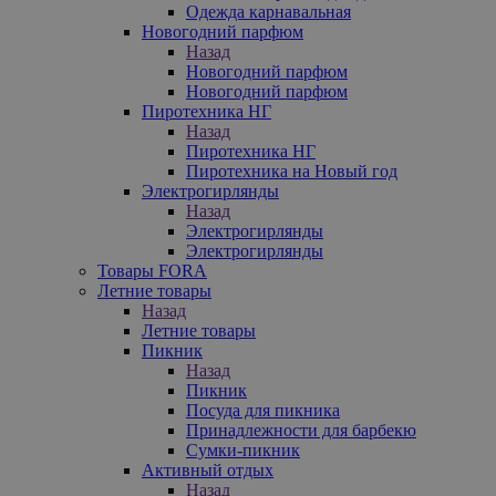
Одежда карнавальная
Новогодний парфюм
Назад
Новогодний парфюм
Новогодний парфюм
Пиротехника НГ
Назад
Пиротехника НГ
Пиротехника на Новый год
Электрогирлянды
Назад
Электрогирлянды
Электрогирлянды
Товары FORA
Летние товары
Назад
Летние товары
Пикник
Назад
Пикник
Посуда для пикника
Принадлежности для барбекю
Сумки-пикник
Активный отдых
Назад