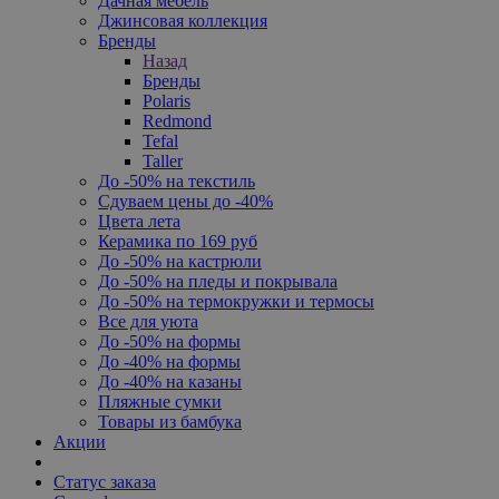
Дачная мебель
Джинсовая коллекция
Бренды
Назад
Бренды
Polaris
Redmond
Tefal
Taller
До -50% на текстиль
Сдуваем цены до -40%
Цвета лета
Керамика по 169 руб
До -50% на кастрюли
До -50% на пледы и покрывала
До -50% на термокружки и термосы
Все для уюта
До -50% на формы
До -40% на формы
До -40% на казаны
Пляжные сумки
Товары из бамбука
Акции
Статус заказа