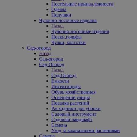
Постельные принадлежности
Одеяла
Подушки
Чулочно-носочные изделия
Назад
Чулочно-носочные изделия
Носки,гольфы
Чулки, колготки
Сад-огород
Назад
Сад-огород
Сад-Огород
Назад
Сад-Огород
Емкости
Инсектициды
Обувь хозяйственная
Освещение улицы
Посадка растений
Расходники для уборки
Садовый инструмент
Садовый ландшафт
Семена
Уход за комнатными растениями
Семена