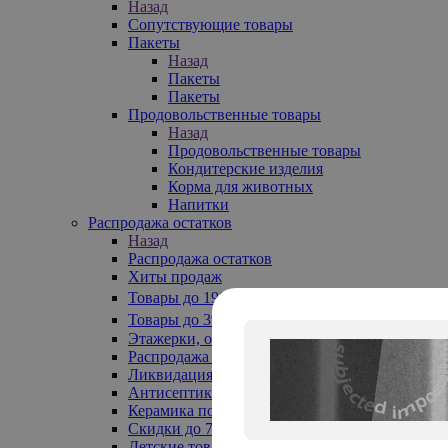
Назад
Сопутствующие товары
Пакеты
Назад
Пакеты
Пакеты
Продовольственные товары
Назад
Продовольственные товары
Кондитерские изделия
Корма для животных
Напитки
Распродажа остатков
Назад
Распродажа остатков
Хиты продаж
Товары до 199₽
Товары до 399₽
Этажерки, обувницы
Распродажа текстиля до -50%
Ликвидация до -70%
Антисептики
Керамика по 129 руб
Скидки до 70%
Детские товары