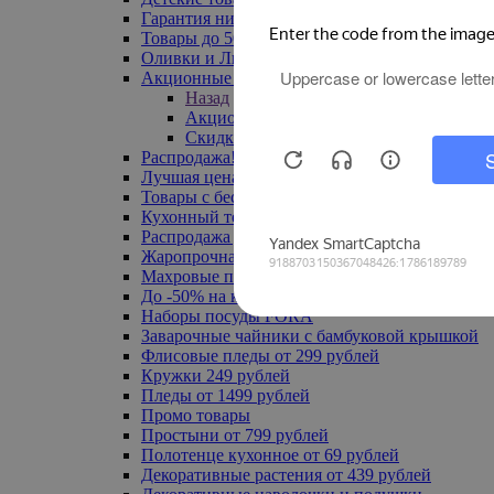
Гарантия низкой цены
Товары до 500 руб
Оливки и Лимоны
Акционные товары
Назад
Акционные товары
Скидка 20% по промокоду
Распродажа! Ульяновск до -70%
Лучшая цена
Товары с бесплатной доставкой
Кухонный текстиль
Распродажа до -50%
Жаропрочная посуда
Махровые полотенца
До -50% на ковры
Наборы посуды FORA
Заварочные чайники с бамбуковой крышкой
Флисовые пледы от 299 рублей
Кружки 249 рублей
Пледы от 1499 рублей
Промо товары
Простыни от 799 рублей
Полотенце кухонное от 69 рублей
Декоративные растения от 439 рублей