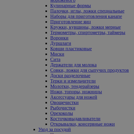
мороженого
Кулинарные формы
Палочки, иглы, ложки специальные
Наборы для приготовления канапе
Приготовление яиц
Кружки, кувшины, ложки мерные
Термометры, спиртометры, таймеры
Воронки
Дуршлаги
Ковши пластиковые
Миски
Сита
Держатели для молока
Совки, ложки для сыпучих продуктов
Доски разделочные
Терки и измельчители
Молотки, тендерайзеры
Ножи, топоры, ножницы
Аксессуары для ножей
Овощечистки
Рыбочистки
Орехоколы
Косточковыдавливатели
Открывалки, консервные ножи
Уход за посудой