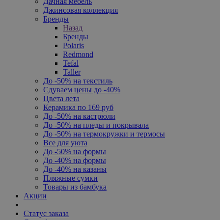
Дачная мебель
Джинсовая коллекция
Бренды
Назад
Бренды
Polaris
Redmond
Tefal
Taller
До -50% на текстиль
Сдуваем цены до -40%
Цвета лета
Керамика по 169 руб
До -50% на кастрюли
До -50% на пледы и покрывала
До -50% на термокружки и термосы
Все для уюта
До -50% на формы
До -40% на формы
До -40% на казаны
Пляжные сумки
Товары из бамбука
Акции
Статус заказа