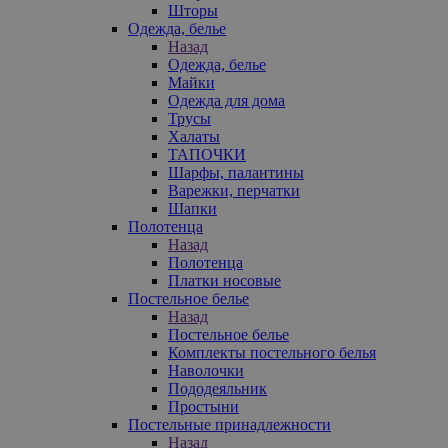
Шторы
Одежда, белье
Назад
Одежда, белье
Майки
Одежда для дома
Трусы
Халаты
ТАПОЧКИ
Шарфы, палантины
Варежки, перчатки
Шапки
Полотенца
Назад
Полотенца
Платки носовые
Постельное белье
Назад
Постельное белье
Комплекты постельного белья
Наволочки
Пододеяльник
Простыни
Постельные принадлежности
Назад