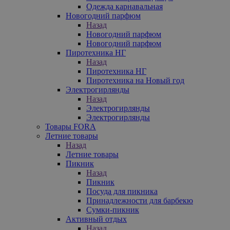
Одежда карнавальная
Новогодний парфюм
Назад
Новогодний парфюм
Новогодний парфюм
Пиротехника НГ
Назад
Пиротехника НГ
Пиротехника на Новый год
Электрогирлянды
Назад
Электрогирлянды
Электрогирлянды
Товары FORA
Летние товары
Назад
Летние товары
Пикник
Назад
Пикник
Посуда для пикника
Принадлежности для барбекю
Сумки-пикник
Активный отдых
Назад