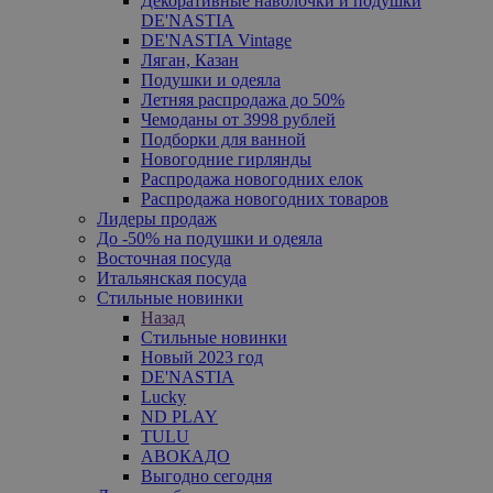
Декоративные наволочки и подушки
DE'NASTIA
DE'NASTIA Vintage
Ляган, Казан
Подушки и одеяла
Летняя распродажа до 50%
Чемоданы от 3998 рублей
Подборки для ванной
Новогодние гирлянды
Распродажа новогодних елок
Распродажа новогодних товаров
Лидеры продаж
До -50% на подушки и одеяла
Восточная посуда
Итальянская посуда
Стильные новинки
Назад
Стильные новинки
Новый 2023 год
DE'NASTIA
Lucky
ND PLAY
TULU
АВОКАДО
Выгодно сегодня