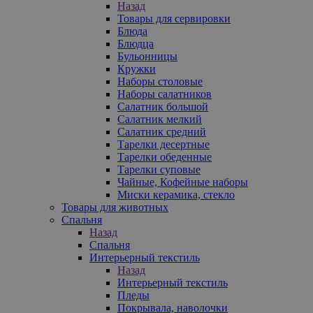
Назад
Товары для сервировки
Блюда
Блюдца
Бульонницы
Кружки
Наборы столовые
Наборы салатников
Салатник большой
Салатник мелкий
Салатник средний
Тарелки десертные
Тарелки обеденные
Тарелки суповые
Чайные, Кофейные наборы
Миски керамика, стекло
Товары для животных
Спальня
Назад
Спальня
Интерьерный текстиль
Назад
Интерьерный текстиль
Пледы
Покрывала, наволочки