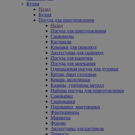
Кухня
Назад
Кухня
Посуда для приготовления
Назад
Посуда для приготовления
Сковороды
Кастрюли
Крышки для сковород
Аксессуары для сковород
Посуда для выпечки
Посуда для запекания
Одноразовая посуда для духовки
Котлы, баки столовые
Ковши, молочники
Казаны, утятницы металл
Наборы посуды для приготовления
Соковарки
Скороварки
Пароварки, мантоварки
Фритюрницы
Мармиты
Фондю
Аксессуары для кастрюль
Термосы