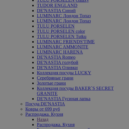
TULU PORSELEN Galaxy
TUDOR ENGLAND
DE'NASTIA Синий
LUMINARC Лондон Топаз
LUMINARC Лондон Топаз
TULU PORSELEN
TULU PORSELEN color
TULU PORSELEN Tutku
LUMINARC FRIENDS'TIME
LUMINARC AMMONITE
LUMINARC HARENA
DE'NASTIA Romeo
DE'NASTIA голубой
DE'NASTIA Оливки
Коллекция посуды LUCKY
Серебряные грани
Золотые грани
Коллекция посуды BAKER`S SECRET
GRANITE
DE'NASTIA Гусиная лапка
Посуда DE'NASTIA
Ковры от 699 руб
Распродажа. Кухня
Назад
Распродажа. Кухня