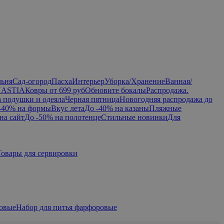
льня
Сад-огород
Пасха
Интерьер
Уборка/Хранение
Ванная/
NASTIA
Ковры от 699 руб
Обновите бокалы
Распродажа.
а подушки и одеяла
Черная пятница
Новогодняя распродажа до
-40% на формы
Вкус лета
До -40% на казаны
Пляжные
на сайт
До -50% на полотенце
Стильные новинки
Для
Товары для сервировки
овые
Набор для питья фарфоровые