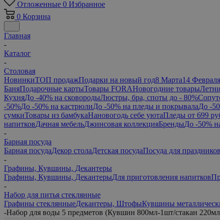
Отложенные
0
Избранное
0
Корзина
Главная
-
Каталог
-
Столовая
Новинки
ТОП продаж
Подарки на новый год
8 Марта
14 Феврал
Баня
Подарочные карты
Товары FORA
Новогодние товары
Летни
Кухня
До -40% на сковороды
Люстры, бра, споты до - 80%
Сопут
-50%
До -50% на кастрюли
До -50% на пледы и покрывала
До -5
сумки
Товары из бамбука
Нановогодь себе уюта
Пледы от 699 ру
напитков
Дачная мебель
Джинсовая коллекция
Бренды
До -50% н
-
Барная посуда
Барная посуда
Декор стола
Детская посуда
Посуда для празднико
-
Графины, Кувшины, Декантеры
Графины, Кувшины, Декантеры
Для приготовления напитков
Пр
-
Набор для питья стеклянные
Графины стеклянные
Декантеры, Штофы
Кувшины металлическ
-
Набор для воды 5 предметов (Кувшин 800мл-1шт/стакан 220мл-