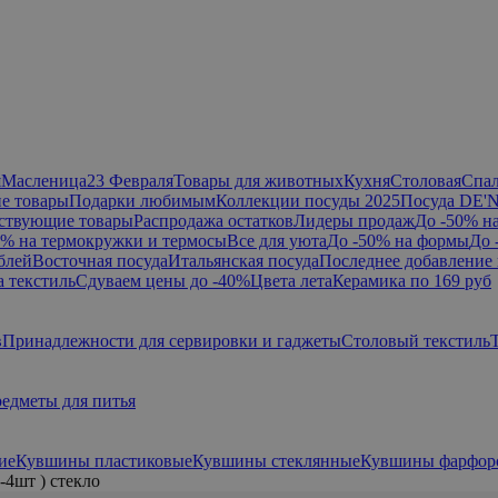
я
Масленица
23 Февраля
Товары для животных
Кухня
Столовая
Спа
е товары
Подарки любимым
Коллекции посуды 2025
Посуда DE'
ствующие товары
Распродажа остатков
Лидеры продаж
До -50% н
0% на термокружки и термосы
Все для уюта
До -50% на формы
До 
блей
Восточная посуда
Итальянская посуда
Последнее добавление 
а текстиль
Сдуваем цены до -40%
Цвета лета
Керамика по 169 руб
в
Принадлежности для сервировки и гаджеты
Столовый текстиль
едметы для питья
ие
Кувшины пластиковые
Кувшины стеклянные
Кувшины фарфор
4шт ) стекло