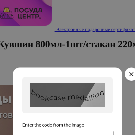
Электронные подарочные сертификат
(Кувшин 800мл-1шт/стакан 220