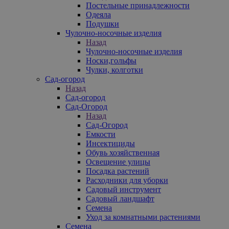
Постельные принадлежности
Одеяла
Подушки
Чулочно-носочные изделия
Назад
Чулочно-носочные изделия
Носки,гольфы
Чулки, колготки
Сад-огород
Назад
Сад-огород
Сад-Огород
Назад
Сад-Огород
Емкости
Инсектициды
Обувь хозяйственная
Освещение улицы
Посадка растений
Расходники для уборки
Садовый инструмент
Садовый ландшафт
Семена
Уход за комнатными растениями
Семена