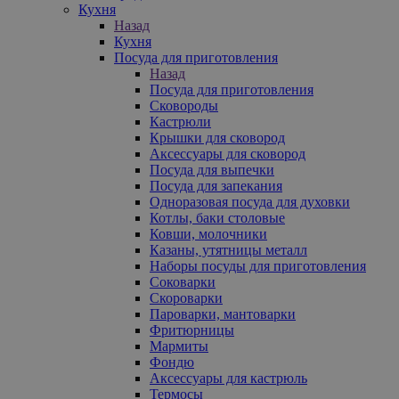
Кухня
Назад
Кухня
Посуда для приготовления
Назад
Посуда для приготовления
Сковороды
Кастрюли
Крышки для сковород
Аксессуары для сковород
Посуда для выпечки
Посуда для запекания
Одноразовая посуда для духовки
Котлы, баки столовые
Ковши, молочники
Казаны, утятницы металл
Наборы посуды для приготовления
Соковарки
Скороварки
Пароварки, мантоварки
Фритюрницы
Мармиты
Фондю
Аксессуары для кастрюль
Термосы