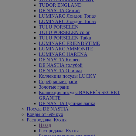
TUDOR ENGLAND
DE'NASTIA Синий
LUMINARC Лондон Топаз
LUMINARC Лондон Топаз
TULU PORSELEN
TULU PORSELEN color
TULU PORSELEN Tutku
LUMINARC FRIENDS'TIME
LUMINARC AMMONITE
LUMINARC HARENA
DE'NASTIA Romeo
DE'NASTIA голубой
DE'NASTIA Оливки
Коллекция посуды LUCKY
Серебряные грани
Золотые грани
Коллекция посуды BAKER`S SECRET
GRANITE
DE'NASTIA Гусиная лапка
Посуда DE'NASTIA
Ковры от 699 руб
Распродажа. Кухня
Назад
Распродажа. Кухня