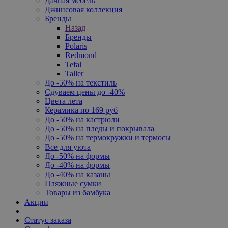
Дачная мебель
Джинсовая коллекция
Бренды
Назад
Бренды
Polaris
Redmond
Tefal
Taller
До -50% на текстиль
Сдуваем цены до -40%
Цвета лета
Керамика по 169 руб
До -50% на кастрюли
До -50% на пледы и покрывала
До -50% на термокружки и термосы
Все для уюта
До -50% на формы
До -40% на формы
До -40% на казаны
Пляжные сумки
Товары из бамбука
Акции
Статус заказа