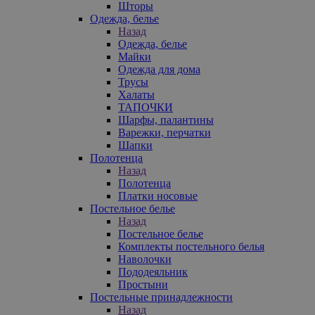
Шторы
Одежда, белье
Назад
Одежда, белье
Майки
Одежда для дома
Трусы
Халаты
ТАПОЧКИ
Шарфы, палантины
Варежки, перчатки
Шапки
Полотенца
Назад
Полотенца
Платки носовые
Постельное белье
Назад
Постельное белье
Комплекты постельного белья
Наволочки
Пододеяльник
Простыни
Постельные принадлежности
Назад