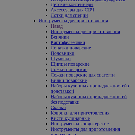
Детские контейнеры
Аксессуары для СВЧ
Лотки для специй
Инструменты для приготовления
Назад
Инструменты для приготовления
Венчики
Картофелемялки
Лопатки поварские
Половники
Шумовки
Щипцы поварские
Ложки поварские
Ложки поварские для спагетти
Вилки поварские
Наборы кухонных принадлежностей с
подставкой
Наборы кухонных принадлежностей
без подставки
Скалки
Коврики для приготовления
Кисти кулинарные
Инструменты кондитерские
Инструменты для приготовления
мороженого