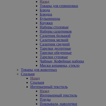
Назад
Товары для сервировки
Блюда
Блюдца
Бульонницы
Кружки
Наборы столовые
Наборы салатников
Салатник большой
Салатник мелкий
Салатник средний
Тарелки десертные
Тарелки обеденные
Тарелки суповые
Чайные, Кофейные наборы
Миски керамика, стекло
Товары для животных
Спальня
Назад
Спальня
Интерьерный текстиль
Назад
Интерьерный текстиль
Пледы
Покрывала, наволочки