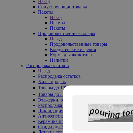
Назад
Сопутствующие товары
Пакеты
Назад
Пакеты
Пакеты
Продовольственные товары
Назад
Продовольственные товары
Кондитерские изделия
Корма для животных
Напитки
Распродажа остатков
Назад
Распродажа остатков
Хиты продаж
Товары до 199₽
Товары до 399₽
Этажерки, обувницы
Распродажа текстиля до -50%
Ликвидация до -70%
Антисептики
Керамика по 129 руб
Скидки до 70%
Детские товары