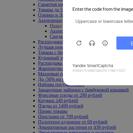
Гарантия низкой цены
Товары до 500 руб
Оливки и Лимоны
Акционные товары
Назад
Акционные товары
Скидка 20% по промокоду
Распродажа! Ульяновск до -70%
Лучшая цена
Товары с бесплатной доставкой
Кухонный текстиль
Распродажа до -50%
Жаропрочная посуда
Махровые полотенца
До -50% на ковры
Наборы посуды FORA
Заварочные чайники с бамбуковой крышкой
Флисовые пледы от 299 рублей
Кружки 249 рублей
Пледы от 1499 рублей
Промо товары
Простыни от 799 рублей
Полотенце кухонное от 69 рублей
Декоративные растения от 439 рублей
Декоративные наволочки и подушки