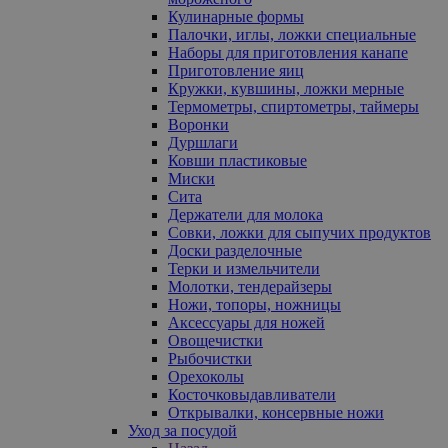
Кулинарные формы
Палочки, иглы, ложки специальные
Наборы для приготовления канапе
Приготовление яиц
Кружки, кувшины, ложки мерные
Термометры, спиртометры, таймеры
Воронки
Дуршлаги
Ковши пластиковые
Миски
Сита
Держатели для молока
Совки, ложки для сыпучих продуктов
Доски разделочные
Терки и измельчители
Молотки, тендерайзеры
Ножи, топоры, ножницы
Аксессуары для ножей
Овощечистки
Рыбочистки
Орехоколы
Косточковыдавливатели
Открывалки, консервные ножи
Уход за посудой