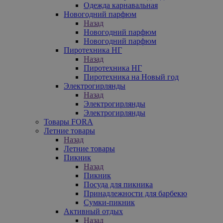
Одежда карнавальная
Новогодний парфюм
Назад
Новогодний парфюм
Новогодний парфюм
Пиротехника НГ
Назад
Пиротехника НГ
Пиротехника на Новый год
Электрогирлянды
Назад
Электрогирлянды
Электрогирлянды
Товары FORA
Летние товары
Назад
Летние товары
Пикник
Назад
Пикник
Посуда для пикника
Принадлежности для барбекю
Сумки-пикник
Активный отдых
Назад