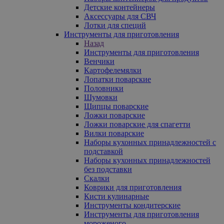
Детские контейнеры
Аксессуары для СВЧ
Лотки для специй
Инструменты для приготовления
Назад
Инструменты для приготовления
Венчики
Картофелемялки
Лопатки поварские
Половники
Шумовки
Щипцы поварские
Ложки поварские
Ложки поварские для спагетти
Вилки поварские
Наборы кухонных принадлежностей с
подставкой
Наборы кухонных принадлежностей
без подставки
Скалки
Коврики для приготовления
Кисти кулинарные
Инструменты кондитерские
Инструменты для приготовления
мороженого