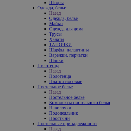
Шторы
Одежда, белье
Назад
Одежда, белье
Майки
Одежда для дома
Трусы
Халаты
ТАПОЧКИ
Шарфы, палантины
Варежки, перчатки
Шапки
Полотенца
Назад
Полотенца
Платки носовые
Постельное белье
Назад
Постельное белье
Комплекты постельного белья
Наволочки
Пододеяльник
Простыни
Постельные принадлежности
Назад