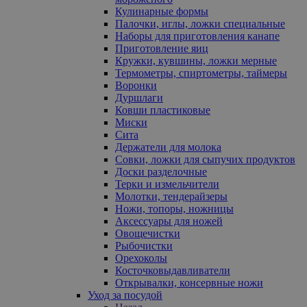
Кулинарные формы
Палочки, иглы, ложки специальные
Наборы для приготовления канапе
Приготовление яиц
Кружки, кувшины, ложки мерные
Термометры, спиртометры, таймеры
Воронки
Дуршлаги
Ковши пластиковые
Миски
Сита
Держатели для молока
Совки, ложки для сыпучих продуктов
Доски разделочные
Терки и измельчители
Молотки, тендерайзеры
Ножи, топоры, ножницы
Аксессуары для ножей
Овощечистки
Рыбочистки
Орехоколы
Косточковыдавливатели
Открывалки, консервные ножи
Уход за посудой