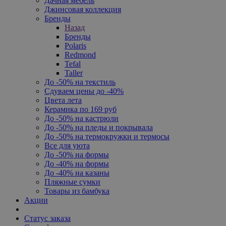
Дачная мебель
Джинсовая коллекция
Бренды
Назад
Бренды
Polaris
Redmond
Tefal
Taller
До -50% на текстиль
Сдуваем цены до -40%
Цвета лета
Керамика по 169 руб
До -50% на кастрюли
До -50% на пледы и покрывала
До -50% на термокружки и термосы
Все для уюта
До -50% на формы
До -40% на формы
До -40% на казаны
Пляжные сумки
Товары из бамбука
Акции
Статус заказа