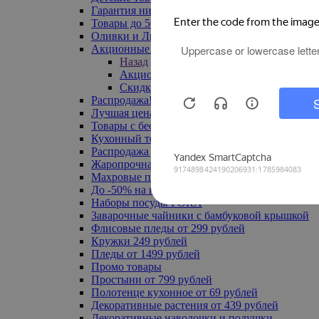
Гарантия низкой цены
Товары до 500 руб
Оливки и Лимоны
Акционные товары
Назад
Акционные товары
Скидка 20% по промокоду
Распродажа! Ульяновск до -70%
Лучшая цена
Товары с бесплатной доставкой
Кухонный текстиль
Распродажа до -50%
Жаропрочная посуда
Махровые полотенца
До -50% на ковры
Наборы посуды FORA
Заварочные чайники с бамбуковой крышкой
Флисовые пледы от 299 рублей
Кружки 249 рублей
Пледы от 1499 рублей
Промо товары
Простыни от 799 рублей
Полотенце кухонное от 69 рублей
Декоративные растения от 439 рублей
Декоративные наволочки и подушки