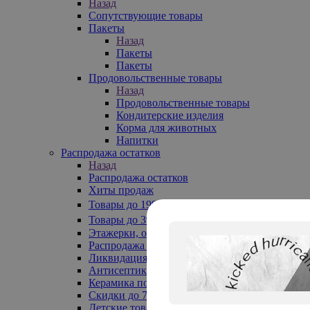
Назад
Сопутствующие товары
Пакеты
Назад
Пакеты
Пакеты
Продовольственные товары
Назад
Продовольственные товары
Кондитерские изделия
Корма для животных
Напитки
Распродажа остатков
Назад
Распродажа остатков
Хиты продаж
Товары до 199₽
Товары до 399₽
Этажерки, обувницы
Распродажа текстиля до -50%
Ликвидация до -70%
Антисептики
Керамика по 129 руб
Скидки до 70%
Детские товары