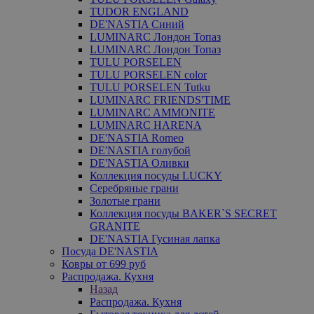
TUDOR ENGLAND
DE'NASTIA Синий
LUMINARC Лондон Топаз
LUMINARC Лондон Топаз
TULU PORSELEN
TULU PORSELEN color
TULU PORSELEN Tutku
LUMINARC FRIENDS'TIME
LUMINARC AMMONITE
LUMINARC HARENA
DE'NASTIA Romeo
DE'NASTIA голубой
DE'NASTIA Оливки
Коллекция посуды LUCKY
Серебряные грани
Золотые грани
Коллекция посуды BAKER`S SECRET
GRANITE
DE'NASTIA Гусиная лапка
Посуда DE'NASTIA
Ковры от 699 руб
Распродажа. Кухня
Назад
Распродажа. Кухня