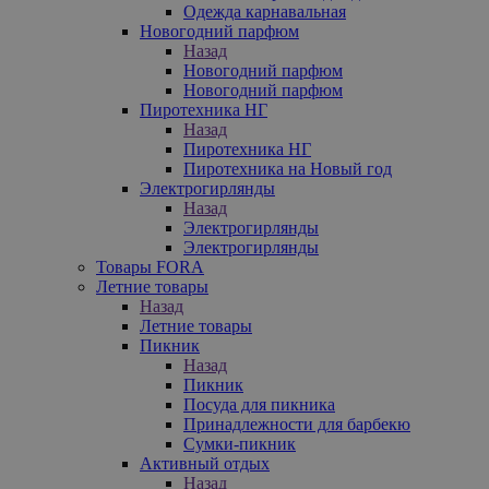
Одежда карнавальная
Новогодний парфюм
Назад
Новогодний парфюм
Новогодний парфюм
Пиротехника НГ
Назад
Пиротехника НГ
Пиротехника на Новый год
Электрогирлянды
Назад
Электрогирлянды
Электрогирлянды
Товары FORA
Летние товары
Назад
Летние товары
Пикник
Назад
Пикник
Посуда для пикника
Принадлежности для барбекю
Сумки-пикник
Активный отдых
Назад