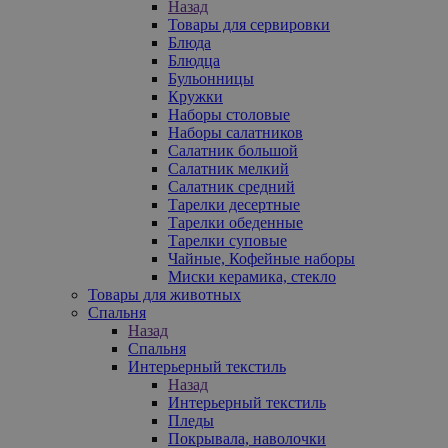
Назад
Товары для сервировки
Блюда
Блюдца
Бульонницы
Кружки
Наборы столовые
Наборы салатников
Салатник большой
Салатник мелкий
Салатник средний
Тарелки десертные
Тарелки обеденные
Тарелки суповые
Чайные, Кофейные наборы
Миски керамика, стекло
Товары для животных
Спальня
Назад
Спальня
Интерьерный текстиль
Назад
Интерьерный текстиль
Пледы
Покрывала, наволочки