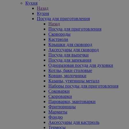
Кухня
Назад
Кухня
Посуда для приготовления
Назад
Посуда для приготовления
Сковороды
Кастрюли
Крышки для сковород
Аксессуары для сковород
Посуда для выпечки
Посуда для запекания
Одноразовая посуда для духовки
Котлы, баки столовые
Ковши, молочники
Казаны, утятницы металл
Наборы посуды для приготовления
Соковарки
Скороварки
Пароварки, мантоварки
Фритюрницы
Мармиты
Фондю
Аксессуары для кастрюль
Термосы