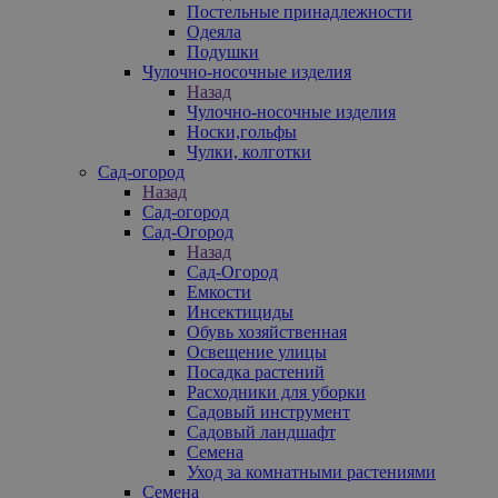
Постельные принадлежности
Одеяла
Подушки
Чулочно-носочные изделия
Назад
Чулочно-носочные изделия
Носки,гольфы
Чулки, колготки
Сад-огород
Назад
Сад-огород
Сад-Огород
Назад
Сад-Огород
Емкости
Инсектициды
Обувь хозяйственная
Освещение улицы
Посадка растений
Расходники для уборки
Садовый инструмент
Садовый ландшафт
Семена
Уход за комнатными растениями
Семена