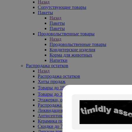
Назад
Сопутствующие товары
Пакеты
Назад
Пакеты
Пакеты
Продовольственные товары
Назад
Продовольственные товары
Кондитерские изделия
Корма для животных
Напитки
Распродажа остатков
Назад
Распродажа остатков
Хиты продаж
Товары до 199₽
Товары до 399₽
Этажерки, обувницы
Распродажа текстиля до -50%
Ликвидация до -70%
Антисептики
Керамика по 129 руб
Скидки до 70%
Детские товары