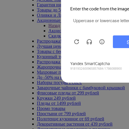
Гарантия низкой цены
Товары до 500 руб
Оливки и Лимоны
Акционные товары
Назад
Акционные товары
Скидка 20% по промокоду
Распродажа! Ульяновск до -70%
Лучшая цена
Товары с бесплатной доставкой
Кухонный текстиль
Распродажа до -50%
Жаропрочная посуда
Махровые полотенца
До -50% на ковры
Наборы посуды FORA
Заварочные чайники с бамбуковой крышкой
Флисовые пледы от 299 рублей
Кружки 249 рублей
Пледы от 1499 рублей
Промо товары
Простыни от 799 рублей
Полотенце кухонное от 69 рублей
Декоративные растения от 439 рублей