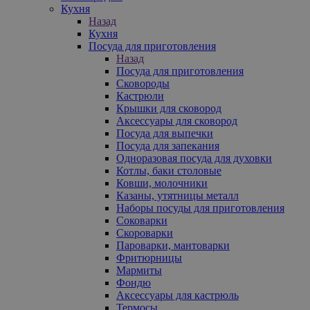
Кухня
Назад
Кухня
Посуда для приготовления
Назад
Посуда для приготовления
Сковороды
Кастрюли
Крышки для сковород
Аксессуары для сковород
Посуда для выпечки
Посуда для запекания
Одноразовая посуда для духовки
Котлы, баки столовые
Ковши, молочники
Казаны, утятницы металл
Наборы посуды для приготовления
Соковарки
Скороварки
Пароварки, мантоварки
Фритюрницы
Мармиты
Фондю
Аксессуары для кастрюль
Термосы