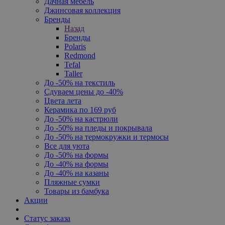
Дачная мебель
Джинсовая коллекция
Бренды
Назад
Бренды
Polaris
Redmond
Tefal
Taller
До -50% на текстиль
Сдуваем цены до -40%
Цвета лета
Керамика по 169 руб
До -50% на кастрюли
До -50% на пледы и покрывала
До -50% на термокружки и термосы
Все для уюта
До -50% на формы
До -40% на формы
До -40% на казаны
Пляжные сумки
Товары из бамбука
Акции
Статус заказа