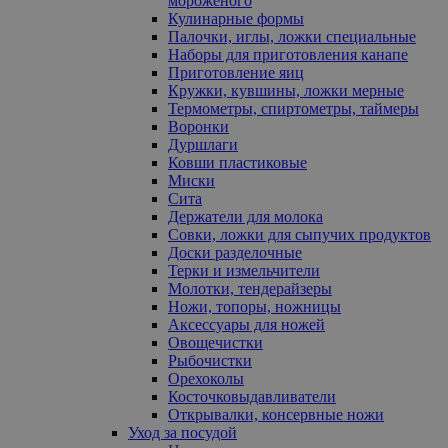
мороженого
Кулинарные формы
Палочки, иглы, ложки специальные
Наборы для приготовления канапе
Приготовление яиц
Кружки, кувшины, ложки мерные
Термометры, спиртометры, таймеры
Воронки
Дуршлаги
Ковши пластиковые
Миски
Сита
Держатели для молока
Совки, ложки для сыпучих продуктов
Доски разделочные
Терки и измельчители
Молотки, тендерайзеры
Ножи, топоры, ножницы
Аксессуары для ножей
Овощечистки
Рыбочистки
Орехоколы
Косточковыдавливатели
Открывалки, консервные ножи
Уход за посудой