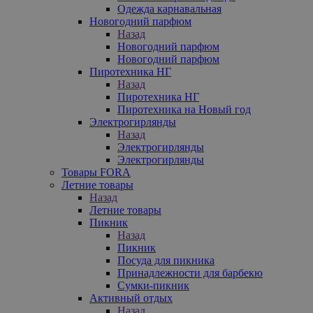
Одежда карнавальная
Новогодний парфюм
Назад
Новогодний парфюм
Новогодний парфюм
Пиротехника НГ
Назад
Пиротехника НГ
Пиротехника на Новый год
Электрогирлянды
Назад
Электрогирлянды
Электрогирлянды
Товары FORA
Летние товары
Назад
Летние товары
Пикник
Назад
Пикник
Посуда для пикника
Принадлежности для барбекю
Сумки-пикник
Активный отдых
Назад