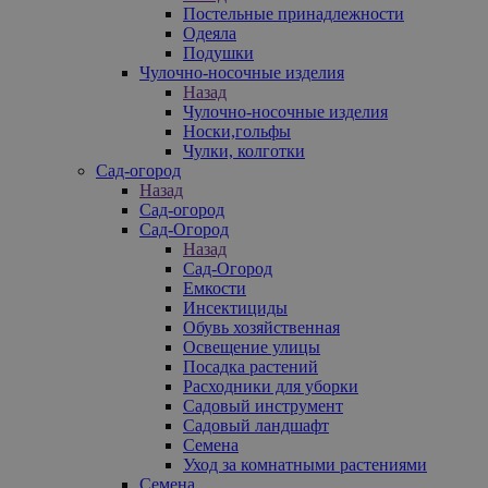
Постельные принадлежности
Одеяла
Подушки
Чулочно-носочные изделия
Назад
Чулочно-носочные изделия
Носки,гольфы
Чулки, колготки
Сад-огород
Назад
Сад-огород
Сад-Огород
Назад
Сад-Огород
Емкости
Инсектициды
Обувь хозяйственная
Освещение улицы
Посадка растений
Расходники для уборки
Садовый инструмент
Садовый ландшафт
Семена
Уход за комнатными растениями
Семена