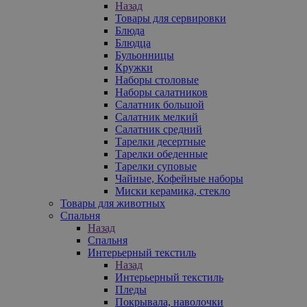
Назад
Товары для сервировки
Блюда
Блюдца
Бульонницы
Кружки
Наборы столовые
Наборы салатников
Салатник большой
Салатник мелкий
Салатник средний
Тарелки десертные
Тарелки обеденные
Тарелки суповые
Чайные, Кофейные наборы
Миски керамика, стекло
Товары для животных
Спальня
Назад
Спальня
Интерьерный текстиль
Назад
Интерьерный текстиль
Пледы
Покрывала, наволочки