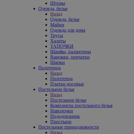
Шторы
Одежда, белье
Назад
Одежда, белье
Майки
Одежда для дома
Трусы
Халаты
ТАПОЧКИ
Шарфы, палантины
Варежки, перчатки
Шапки
Полотенца
Назад
Полотенца
Платки носовые
Постельное белье
Назад
Постельное белье
Комплекты постельного белья
Наволочки
Пододеяльник
Простыни
Постельные принадлежности
Назад