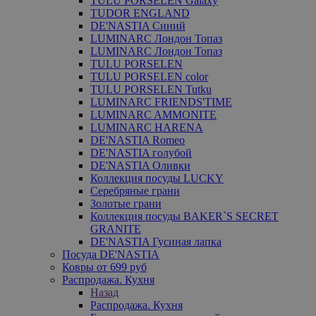
TULU PORSELEN Galaxy
TUDOR ENGLAND
DE'NASTIA Синий
LUMINARC Лондон Топаз
LUMINARC Лондон Топаз
TULU PORSELEN
TULU PORSELEN color
TULU PORSELEN Tutku
LUMINARC FRIENDS'TIME
LUMINARC AMMONITE
LUMINARC HARENA
DE'NASTIA Romeo
DE'NASTIA голубой
DE'NASTIA Оливки
Коллекция посуды LUCKY
Серебряные грани
Золотые грани
Коллекция посуды BAKER`S SECRET
GRANITE
DE'NASTIA Гусиная лапка
Посуда DE'NASTIA
Ковры от 699 руб
Распродажа. Кухня
Назад
Распродажа. Кухня