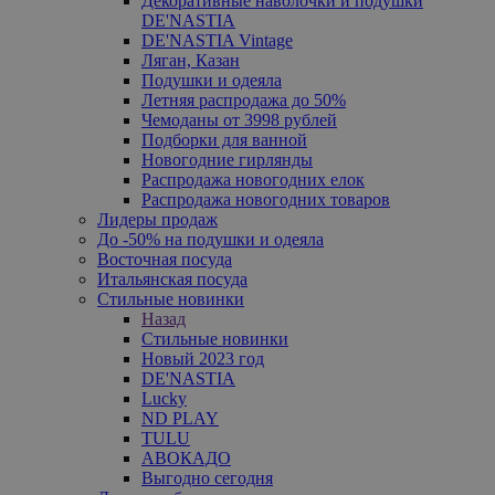
Декоративные наволочки и подушки
DE'NASTIA
DE'NASTIA Vintage
Ляган, Казан
Подушки и одеяла
Летняя распродажа до 50%
Чемоданы от 3998 рублей
Подборки для ванной
Новогодние гирлянды
Распродажа новогодних елок
Распродажа новогодних товаров
Лидеры продаж
До -50% на подушки и одеяла
Восточная посуда
Итальянская посуда
Стильные новинки
Назад
Стильные новинки
Новый 2023 год
DE'NASTIA
Lucky
ND PLAY
TULU
АВОКАДО
Выгодно сегодня