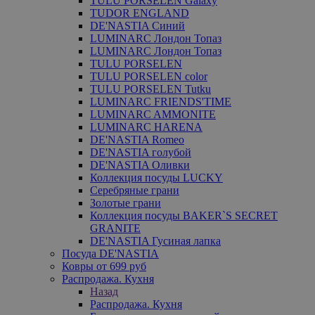
TULU PORSELEN Galaxy
TUDOR ENGLAND
DE'NASTIA Синий
LUMINARC Лондон Топаз
LUMINARC Лондон Топаз
TULU PORSELEN
TULU PORSELEN color
TULU PORSELEN Tutku
LUMINARC FRIENDS'TIME
LUMINARC AMMONITE
LUMINARC HARENA
DE'NASTIA Romeo
DE'NASTIA голубой
DE'NASTIA Оливки
Коллекция посуды LUCKY
Серебряные грани
Золотые грани
Коллекция посуды BAKER`S SECRET
GRANITE
DE'NASTIA Гусиная лапка
Посуда DE'NASTIA
Ковры от 699 руб
Распродажа. Кухня
Назад
Распродажа. Кухня