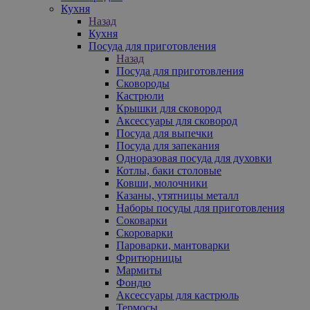
Кухня
Назад
Кухня
Посуда для приготовления
Назад
Посуда для приготовления
Сковороды
Кастрюли
Крышки для сковород
Аксессуары для сковород
Посуда для выпечки
Посуда для запекания
Одноразовая посуда для духовки
Котлы, баки столовые
Ковши, молочники
Казаны, утятницы металл
Наборы посуды для приготовления
Соковарки
Скороварки
Пароварки, мантоварки
Фритюрницы
Мармиты
Фондю
Аксессуары для кастрюль
Термосы