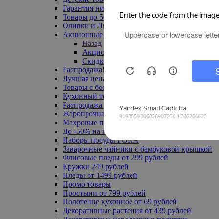
Гарантия низкой цены
Товары до 500 руб
Оливки и Лимоны
Акционные товары
Назад
Акционные товары
Скидка 20% по промокоду
Распродажа! Ульяновск до -70%
Лучшая цена
Товары с бесплатной доставкой
Кухонный текстиль
Распродажа до -50%
Жаропрочная посуда
Махровые полотенца
До -50% на ковры
Наборы посуды FORA
Заварочные чайники с бамбуковой крышкой
Флисовые пледы от 299 рублей
Кружки 249 рублей
Пледы от 1499 рублей
Промо товары
Простыни от 799 рублей
Полотенце кухонное от 69 рублей
Декоративные растения от 439 рублей