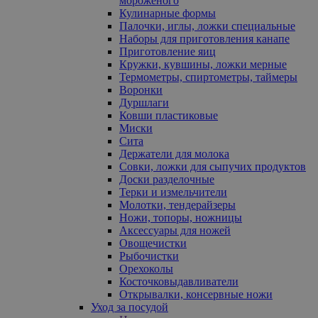
мороженого
Кулинарные формы
Палочки, иглы, ложки специальные
Наборы для приготовления канапе
Приготовление яиц
Кружки, кувшины, ложки мерные
Термометры, спиртометры, таймеры
Воронки
Дуршлаги
Ковши пластиковые
Миски
Сита
Держатели для молока
Совки, ложки для сыпучих продуктов
Доски разделочные
Терки и измельчители
Молотки, тендерайзеры
Ножи, топоры, ножницы
Аксессуары для ножей
Овощечистки
Рыбочистки
Орехоколы
Косточковыдавливатели
Открывалки, консервные ножи
Уход за посудой