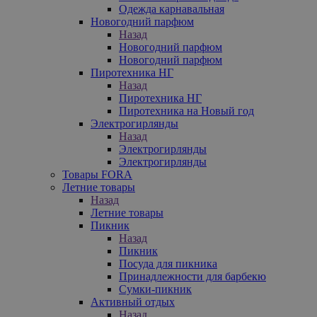
Одежда карнавальная
Новогодний парфюм
Назад
Новогодний парфюм
Новогодний парфюм
Пиротехника НГ
Назад
Пиротехника НГ
Пиротехника на Новый год
Электрогирлянды
Назад
Электрогирлянды
Электрогирлянды
Товары FORA
Летние товары
Назад
Летние товары
Пикник
Назад
Пикник
Посуда для пикника
Принадлежности для барбекю
Сумки-пикник
Активный отдых
Назад