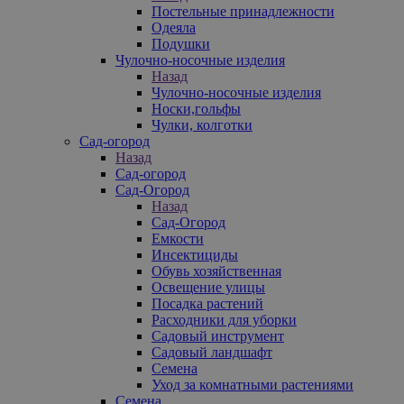
Постельные принадлежности
Одеяла
Подушки
Чулочно-носочные изделия
Назад
Чулочно-носочные изделия
Носки,гольфы
Чулки, колготки
Сад-огород
Назад
Сад-огород
Сад-Огород
Назад
Сад-Огород
Емкости
Инсектициды
Обувь хозяйственная
Освещение улицы
Посадка растений
Расходники для уборки
Садовый инструмент
Садовый ландшафт
Семена
Уход за комнатными растениями
Семена