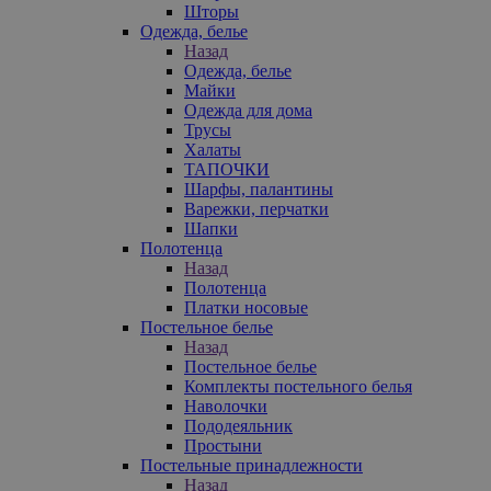
Шторы
Одежда, белье
Назад
Одежда, белье
Майки
Одежда для дома
Трусы
Халаты
ТАПОЧКИ
Шарфы, палантины
Варежки, перчатки
Шапки
Полотенца
Назад
Полотенца
Платки носовые
Постельное белье
Назад
Постельное белье
Комплекты постельного белья
Наволочки
Пододеяльник
Простыни
Постельные принадлежности
Назад