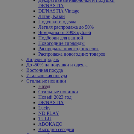
Декоративные наволочки и подушки
DE'NASTIA
DE'NASTIA Vintage
Ляган, Казан
Подушки и одеяла
Летняя распродажа до 50%
Чемоданы от 3998 рублей
Подборки для ванной
Новогодние гирлянды
Распродажа новогодних елок
Распродажа новогодних товаров
Лидеры продаж
До -50% на подушки и одеяла
Восточная посуда
Итальянская посуда
Стильные новинки
Назад
Стильные новинки
Новый 2023 год
DE'NASTIA
Lucky
ND PLAY
TULU
АВОКАДО
Выгодно сегодня