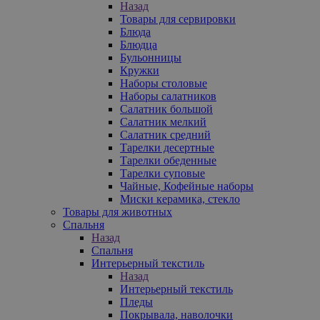
Назад
Товары для сервировки
Блюда
Блюдца
Бульонницы
Кружки
Наборы столовые
Наборы салатников
Салатник большой
Салатник мелкий
Салатник средний
Тарелки десертные
Тарелки обеденные
Тарелки суповые
Чайные, Кофейные наборы
Миски керамика, стекло
Товары для животных
Спальня
Назад
Спальня
Интерьерный текстиль
Назад
Интерьерный текстиль
Пледы
Покрывала, наволочки