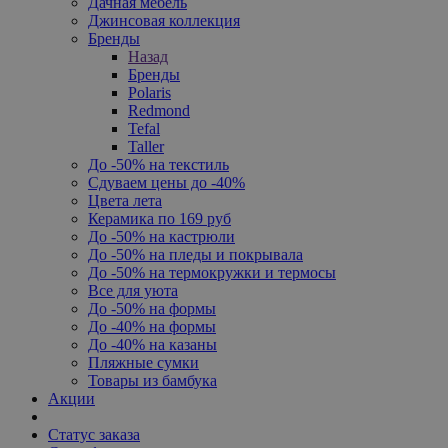
Дачная мебель
Джинсовая коллекция
Бренды
Назад
Бренды
Polaris
Redmond
Tefal
Taller
До -50% на текстиль
Сдуваем цены до -40%
Цвета лета
Керамика по 169 руб
До -50% на кастрюли
До -50% на пледы и покрывала
До -50% на термокружки и термосы
Все для уюта
До -50% на формы
До -40% на формы
До -40% на казаны
Пляжные сумки
Товары из бамбука
Акции
Статус заказа