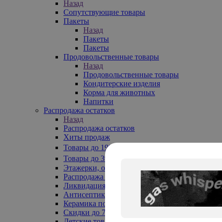
Назад
Сопутствующие товары
Пакеты
Назад
Пакеты
Пакеты
Продовольственные товары
Назад
Продовольственные товары
Кондитерские изделия
Корма для животных
Напитки
Распродажа остатков
Назад
Распродажа остатков
Хиты продаж
Товары до 199₽
Товары до 399₽
Этажерки, обувницы
Распродажа текстиля до -50%
Ликвидация до -70%
Антисептики
Керамика по 129 руб
Скидки до 70%
Детские товары