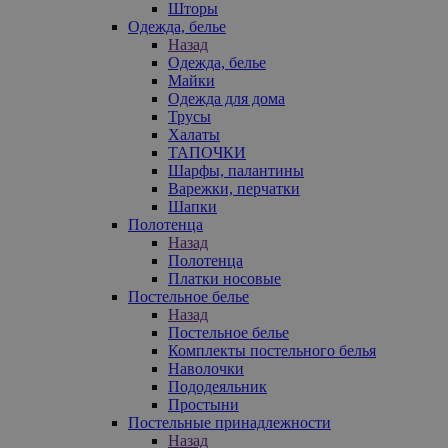
Шторы
Одежда, белье
Назад
Одежда, белье
Майки
Одежда для дома
Трусы
Халаты
ТАПОЧКИ
Шарфы, палантины
Варежки, перчатки
Шапки
Полотенца
Назад
Полотенца
Платки носовые
Постельное белье
Назад
Постельное белье
Комплекты постельного белья
Наволочки
Пододеяльник
Простыни
Постельные принадлежности
Назад