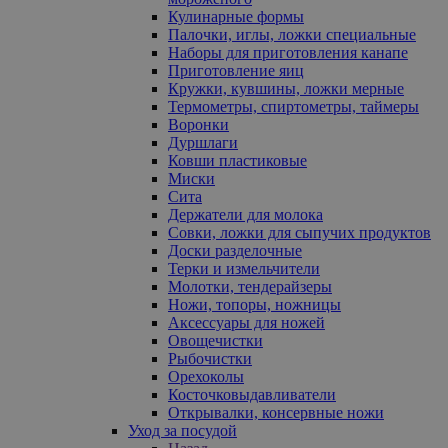
Кулинарные формы
Палочки, иглы, ложки специальные
Наборы для приготовления канапе
Приготовление яиц
Кружки, кувшины, ложки мерные
Термометры, спиртометры, таймеры
Воронки
Дуршлаги
Ковши пластиковые
Миски
Сита
Держатели для молока
Совки, ложки для сыпучих продуктов
Доски разделочные
Терки и измельчители
Молотки, тендерайзеры
Ножи, топоры, ножницы
Аксессуары для ножей
Овощечистки
Рыбочистки
Орехоколы
Косточковыдавливатели
Открывалки, консервные ножи
Уход за посудой