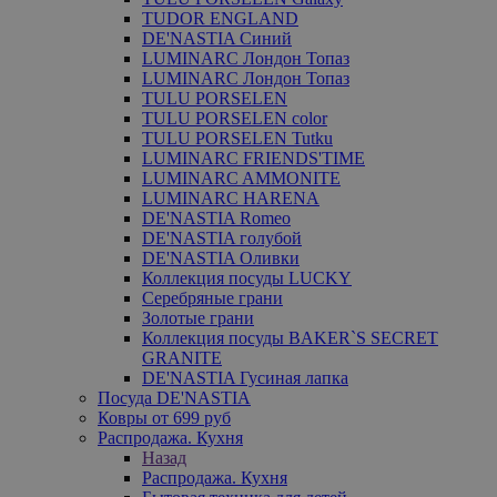
TUDOR ENGLAND
DE'NASTIA Синий
LUMINARC Лондон Топаз
LUMINARC Лондон Топаз
TULU PORSELEN
TULU PORSELEN color
TULU PORSELEN Tutku
LUMINARC FRIENDS'TIME
LUMINARC AMMONITE
LUMINARC HARENA
DE'NASTIA Romeo
DE'NASTIA голубой
DE'NASTIA Оливки
Коллекция посуды LUCKY
Серебряные грани
Золотые грани
Коллекция посуды BAKER`S SECRET
GRANITE
DE'NASTIA Гусиная лапка
Посуда DE'NASTIA
Ковры от 699 руб
Распродажа. Кухня
Назад
Распродажа. Кухня