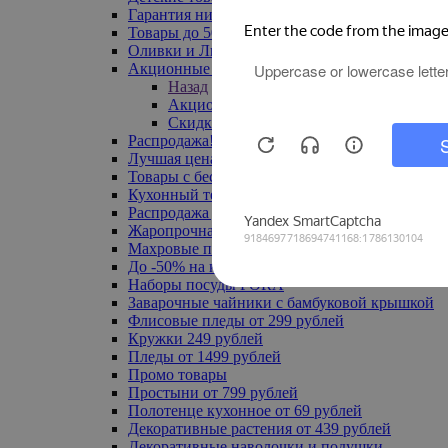
Гарантия низкой цены
Товары до 500 руб
Оливки и Лимоны
Акционные товары
Назад
Акционные товары
Скидка 20% по промокоду
Распродажа! Ульяновск до -70%
Лучшая цена
Товары с бесплатной доставкой
Кухонный текстиль
Распродажа до -50%
Жаропрочная посуда
Махровые полотенца
До -50% на ковры
Наборы посуды FORA
Заварочные чайники с бамбуковой крышкой
Флисовые пледы от 299 рублей
Кружки 249 рублей
Пледы от 1499 рублей
Промо товары
Простыни от 799 рублей
Полотенце кухонное от 69 рублей
Декоративные растения от 439 рублей
Декоративные наволочки и подушки