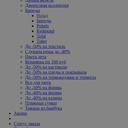
Дачная мебель
Джинсовая коллекция
Бренды
Назад
Бренды
Polaris
Redmond
Tefal
Taller
До -50% на текстиль
Сдуваем цены до -40%
Цвета лета
Керамика по 169 руб
До -50% на кастрюли
До -50% на пледы и покрывала
До -50% на термокружки и термосы
Все для уюта
До -50% на формы
До -40% на формы
До -40% на казаны
Пляжные сумки
Товары из бамбука
Акции
Статус заказа