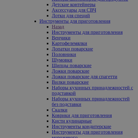
Детские контейнеры
Аксессуары для СВЧ
Лотки для специй
Инструменты для приготовления
Назад
Инструменты для приготовления
Венчики
Картофелемялки
Лопатки поварские
Половники
Шумовки
Щипцы поварские
Ложки поварские
Ложки поварские для спагетти
Вилки поварские
Наборы кухонных принадлежностей с
подставкой
Наборы кухонных принадлежностей
без подставки
Скалки
Коврики для приготовления
Кисти кулинарные
Инструменты кондитерские
Инструменты для приготовления
мороженого