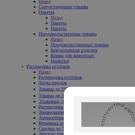
Назад
Сопутствующие товары
Пакеты
Назад
Пакеты
Пакеты
Продовольственные товары
Назад
Продовольственные товары
Кондитерские изделия
Корма для животных
Напитки
Распродажа остатков
Назад
Распродажа остатков
Хиты продаж
Товары до 199₽
Товары до 399₽
Этажерки, обувницы
Распродажа текстиля до -50%
Ликвидация до -70%
Антисептики
Керамика по 129 руб
Скидки до 70%
Детские товары