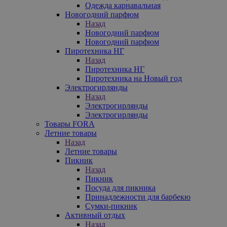
Одежда карнавальная
Новогодний парфюм
Назад
Новогодний парфюм
Новогодний парфюм
Пиротехника НГ
Назад
Пиротехника НГ
Пиротехника на Новый год
Электрогирлянды
Назад
Электрогирлянды
Электрогирлянды
Товары FORA
Летние товары
Назад
Летние товары
Пикник
Назад
Пикник
Посуда для пикника
Принадлежности для барбекю
Сумки-пикник
Активный отдых
Назад