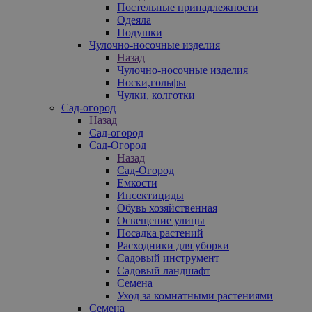
Постельные принадлежности
Одеяла
Подушки
Чулочно-носочные изделия
Назад
Чулочно-носочные изделия
Носки,гольфы
Чулки, колготки
Сад-огород
Назад
Сад-огород
Сад-Огород
Назад
Сад-Огород
Емкости
Инсектициды
Обувь хозяйственная
Освещение улицы
Посадка растений
Расходники для уборки
Садовый инструмент
Садовый ландшафт
Семена
Уход за комнатными растениями
Семена