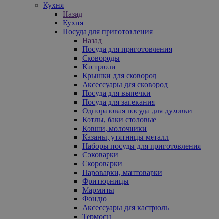
Кухня
Назад
Кухня
Посуда для приготовления
Назад
Посуда для приготовления
Сковороды
Кастрюли
Крышки для сковород
Аксессуары для сковород
Посуда для выпечки
Посуда для запекания
Одноразовая посуда для духовки
Котлы, баки столовые
Ковши, молочники
Казаны, утятницы металл
Наборы посуды для приготовления
Соковарки
Скороварки
Пароварки, мантоварки
Фритюрницы
Мармиты
Фондю
Аксессуары для кастрюль
Термосы