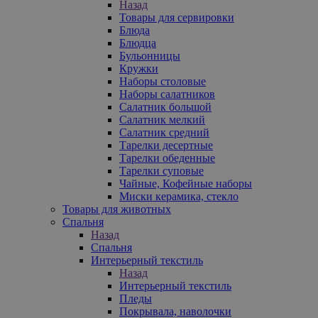
Назад
Товары для сервировки
Блюда
Блюдца
Бульонницы
Кружки
Наборы столовые
Наборы салатников
Салатник большой
Салатник мелкий
Салатник средний
Тарелки десертные
Тарелки обеденные
Тарелки суповые
Чайные, Кофейные наборы
Миски керамика, стекло
Товары для животных
Спальня
Назад
Спальня
Интерьерный текстиль
Назад
Интерьерный текстиль
Пледы
Покрывала, наволочки