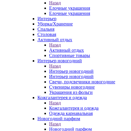
Назад
Елочные украшения
Елочные украшения
Интерьер
Уборка/Хранение
Спальня
Столовая
Активный отдых
Назад
Активный отдых
Спортивные товары
Интерьер новогодний
Назад
Интерьер новогодний
Интерьер новогодний
Свечи, подсвечники новогодние
Сувениры новогодние
Украшения из фольги
Кожгалантерея и одежда
Назад
Кожгалантерея и одежда
Одежда карнавальная
Новогодний парфюм
Назад
Новогодний парфюм