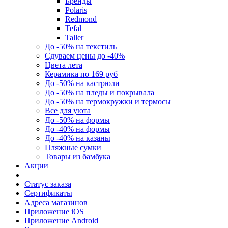
Бренды
Polaris
Redmond
Tefal
Taller
До -50% на текстиль
Сдуваем цены до -40%
Цвета лета
Керамика по 169 руб
До -50% на кастрюли
До -50% на пледы и покрывала
До -50% на термокружки и термосы
Все для уюта
До -50% на формы
До -40% на формы
До -40% на казаны
Пляжные сумки
Товары из бамбука
Акции
Статус заказа
Сертификаты
Адреса магазинов
Приложение iOS
Приложение Android