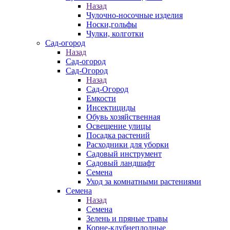
Назад
Чулочно-носочные изделия
Носки,гольфы
Чулки, колготки
Сад-огород
Назад
Сад-огород
Сад-Огород
Назад
Сад-Огород
Емкости
Инсектициды
Обувь хозяйственная
Освещение улицы
Посадка растений
Расходники для уборки
Садовый инструмент
Садовый ландшафт
Семена
Уход за комнатными растениями
Семена
Назад
Семена
Зелень и пряные травы
Корне-клубнеплодные