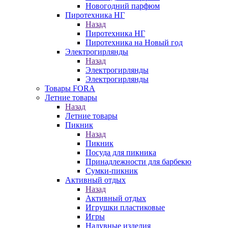
Новогодний парфюм
Пиротехника НГ
Назад
Пиротехника НГ
Пиротехника на Новый год
Электрогирлянды
Назад
Электрогирлянды
Электрогирлянды
Товары FORA
Летние товары
Назад
Летние товары
Пикник
Назад
Пикник
Посуда для пикника
Принадлежности для барбекю
Сумки-пикник
Активный отдых
Назад
Активный отдых
Игрушки пластиковые
Игры
Надувные изделия