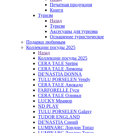
Печатная продукция
Книги
Туризм
Назад
Туризм
Аксесуары для туризма
Оснащение туристическое
Подарки любимым
Коллекции посуды 2025
Назад
Коллекции посуды 2025
CERA TALE Spring
CERA TALE Лимоны
DE'NASTIA DONNA
TULU PORSELEN Vendy
CERA TALE Авокадо
FARFORELLE Гуси
CERA TALE Оливки
LUCKY Мрамор
ND PLAY
TULU PORSELEN Galaxy
TUDOR ENGLAND
DE'NASTIA Синий
LUMINARC Лондон Топаз
LUMINARC Лондон Топаз