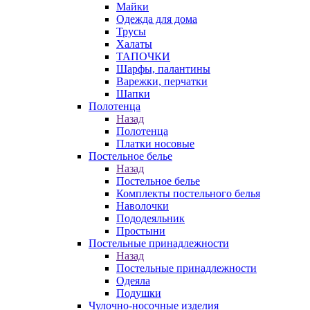
Майки
Одежда для дома
Трусы
Халаты
ТАПОЧКИ
Шарфы, палантины
Варежки, перчатки
Шапки
Полотенца
Назад
Полотенца
Платки носовые
Постельное белье
Назад
Постельное белье
Комплекты постельного белья
Наволочки
Пододеяльник
Простыни
Постельные принадлежности
Назад
Постельные принадлежности
Одеяла
Подушки
Чулочно-носочные изделия