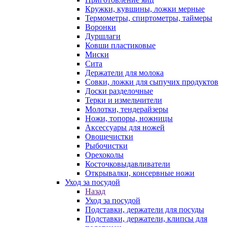
Кружки, кувшины, ложки мерные
Термометры, спиртометры, таймеры
Воронки
Дуршлаги
Ковши пластиковые
Миски
Сита
Держатели для молока
Совки, ложки для сыпучих продуктов
Доски разделочные
Терки и измельчители
Молотки, тендерайзеры
Ножи, топоры, ножницы
Аксессуары для ножей
Овощечистки
Рыбочистки
Орехоколы
Косточковыдавливатели
Открывалки, консервные ножи
Уход за посудой
Назад
Уход за посудой
Подставки, держатели для посуды
Подставки, держатели, клипсы для