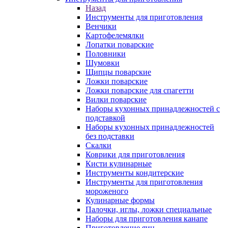
Назад
Инструменты для приготовления
Венчики
Картофелемялки
Лопатки поварские
Половники
Шумовки
Щипцы поварские
Ложки поварские
Ложки поварские для спагетти
Вилки поварские
Наборы кухонных принадлежностей с
подставкой
Наборы кухонных принадлежностей
без подставки
Скалки
Коврики для приготовления
Кисти кулинарные
Инструменты кондитерские
Инструменты для приготовления
мороженого
Кулинарные формы
Палочки, иглы, ложки специальные
Наборы для приготовления канапе
Приготовление яиц