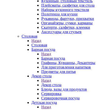
Кухонный, столовый текстиль
Плейсматы, салфетки для стола
Наборы кухонного текстиля
Полотенца для кухни
Рукавицы, фартуки, прихватки
Органайзеры, сумки, карманы
Скатерти, салфетки, клеенки
Аксессуары для стульев
Столовая
Назад
Столовая
Барная посуда
Назад
Барная посуда
Графины, Кувшины, Декантеры
Для приготовления напитков
Предметы для питья
Декор стола
Назад
Декор стола
Блюда, вазы для продуктов
Сервировка
Сервировочная посуда
Детская посуда
Назад