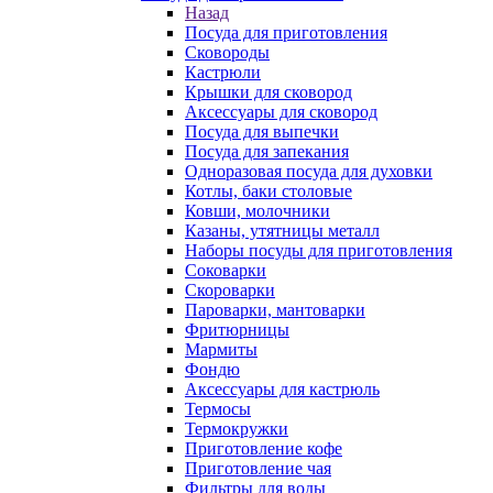
Назад
Посуда для приготовления
Сковороды
Кастрюли
Крышки для сковород
Аксессуары для сковород
Посуда для выпечки
Посуда для запекания
Одноразовая посуда для духовки
Котлы, баки столовые
Ковши, молочники
Казаны, утятницы металл
Наборы посуды для приготовления
Соковарки
Скороварки
Пароварки, мантоварки
Фритюрницы
Мармиты
Фондю
Аксессуары для кастрюль
Термосы
Термокружки
Приготовление кофе
Приготовление чая
Фильтры для воды