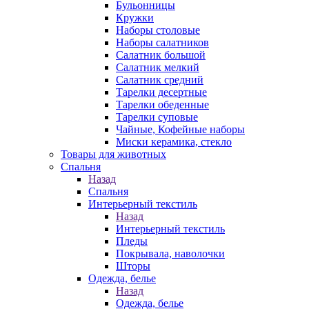
Бульонницы
Кружки
Наборы столовые
Наборы салатников
Салатник большой
Салатник мелкий
Салатник средний
Тарелки десертные
Тарелки обеденные
Тарелки суповые
Чайные, Кофейные наборы
Миски керамика, стекло
Товары для животных
Спальня
Назад
Спальня
Интерьерный текстиль
Назад
Интерьерный текстиль
Пледы
Покрывала, наволочки
Шторы
Одежда, белье
Назад
Одежда, белье