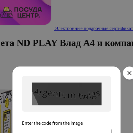
Электронные подарочные сертификат
мета ND PLAY Влад А4 и компа