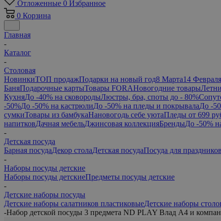
Отложенные
0
Избранное
0
Корзина
Главная
-
Каталог
-
Столовая
Новинки
ТОП продаж
Подарки на новый год
8 Марта
14 Феврал
Баня
Подарочные карты
Товары FORA
Новогодние товары
Летни
Кухня
До -40% на сковороды
Люстры, бра, споты до - 80%
Сопут
-50%
До -50% на кастрюли
До -50% на пледы и покрывала
До -5
сумки
Товары из бамбука
Нановогодь себе уюта
Пледы от 699 ру
напитков
Дачная мебель
Джинсовая коллекция
Бренды
До -50% н
-
Детская посуда
Барная посуда
Декор стола
Детская посуда
Посуда для празднико
-
Наборы посуды детские
Наборы посуды детские
Предметы посуды детские
-
Детские наборы посуды
Детские наборы салатников пластиковые
Детские наборы стол
-
Набор детской посуды 3 предмета ND PLAY Влад А4 и компан