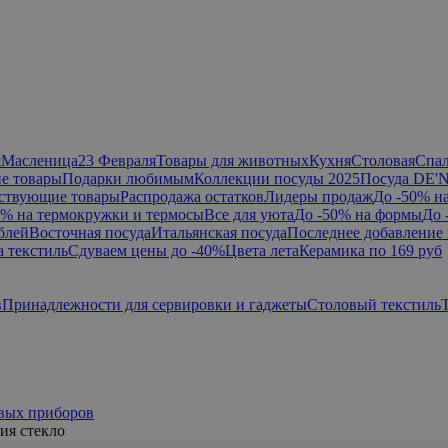
я
Масленица
23 Февраля
Товары для животных
Кухня
Столовая
Спа
е товары
Подарки любимым
Коллекции посуды 2025
Посуда DE'
ствующие товары
Распродажа остатков
Лидеры продаж
До -50% н
0% на термокружки и термосы
Все для уюта
До -50% на формы
До 
блей
Восточная посуда
Итальянская посуда
Последнее добавление 
а текстиль
Сдуваем цены до -40%
Цвета лета
Керамика по 169 руб
в
Принадлежности для сервировки и гаджеты
Столовый текстиль
овых приборов
ия стекло