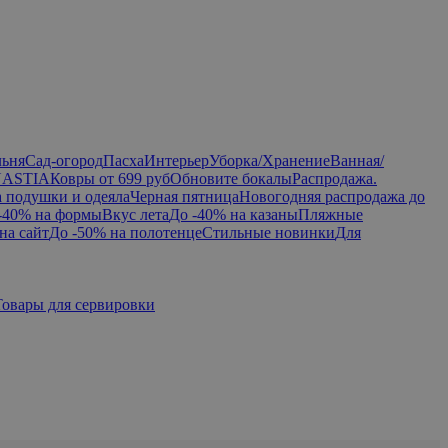
льня
Сад-огород
Пасха
Интерьер
Уборка/Хранение
Ванная/
NASTIA
Ковры от 699 руб
Обновите бокалы
Распродажа.
а подушки и одеяла
Черная пятница
Новогодняя распродажа до
-40% на формы
Вкус лета
До -40% на казаны
Пляжные
на сайт
До -50% на полотенце
Стильные новинки
Для
Товары для сервировки