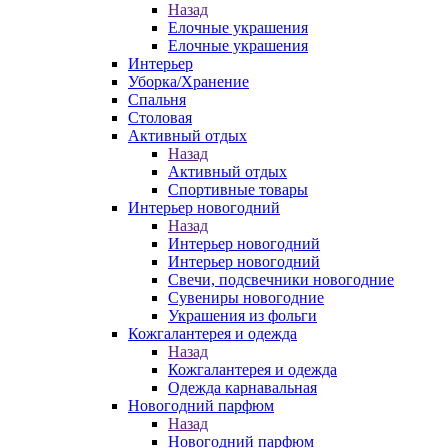
Назад
Елочные украшения
Елочные украшения
Интерьер
Уборка/Хранение
Спальня
Столовая
Активный отдых
Назад
Активный отдых
Спортивные товары
Интерьер новогодний
Назад
Интерьер новогодний
Интерьер новогодний
Свечи, подсвечники новогодние
Сувениры новогодние
Украшения из фольги
Кожгалантерея и одежда
Назад
Кожгалантерея и одежда
Одежда карнавальная
Новогодний парфюм
Назад
Новогодний парфюм