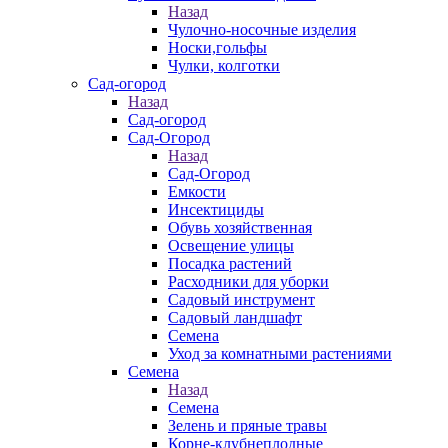
Назад
Чулочно-носочные изделия
Носки,гольфы
Чулки, колготки
Сад-огород
Назад
Сад-огород
Сад-Огород
Назад
Сад-Огород
Емкости
Инсектициды
Обувь хозяйственная
Освещение улицы
Посадка растений
Расходники для уборки
Садовый инструмент
Садовый ландшафт
Семена
Уход за комнатными растениями
Семена
Назад
Семена
Зелень и пряные травы
Корне-клубнеплодные