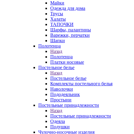
Майки
Одежда для дома
Трусы
Халаты
ТАПОЧКИ
Шарфы, палантины
Варежки, перчатки
Шапки
Полотенца
Назад
Полотенца
Платки носовые
Постельное белье
Назад
Постельное белье
Комплекты постельного белья
Наволочки
Пододеяльник
Простыни
Постельные принадлежности
Назад
Постельные принадлежности
Одеяла
Подушки
Чулочно-носочные изделия