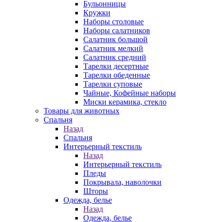
Бульонницы
Кружки
Наборы столовые
Наборы салатников
Салатник большой
Салатник мелкий
Салатник средний
Тарелки десертные
Тарелки обеденные
Тарелки суповые
Чайные, Кофейные наборы
Миски керамика, стекло
Товары для животных
Спальня
Назад
Спальня
Интерьерный текстиль
Назад
Интерьерный текстиль
Пледы
Покрывала, наволочки
Шторы
Одежда, белье
Назад
Одежда, белье