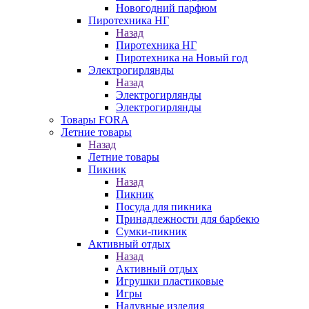
Новогодний парфюм
Пиротехника НГ
Назад
Пиротехника НГ
Пиротехника на Новый год
Электрогирлянды
Назад
Электрогирлянды
Электрогирлянды
Товары FORA
Летние товары
Назад
Летние товары
Пикник
Назад
Пикник
Посуда для пикника
Принадлежности для барбекю
Сумки-пикник
Активный отдых
Назад
Активный отдых
Игрушки пластиковые
Игры
Надувные изделия