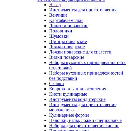
Назад
Инструменты для приготовления
Венчики
Картофелемялки
Лопатки поварские
Половники
Шумовки
Щипцы поварские
Ложки поварские
Ложки поварские для спагетти
Вилки поварские
Наборы кухонных принадлежностей с
подставкой
Наборы кухонных принадлежностей
без подставки
Скалки
Коврики для приготовления
Кисти кулинарные
Инструменты кондитерские
Инструменты для приготовления
мороженого
Кулинарные формы
Палочки, иглы, ложки специальные
Наборы для приготовления канапе
Приготовление яиц