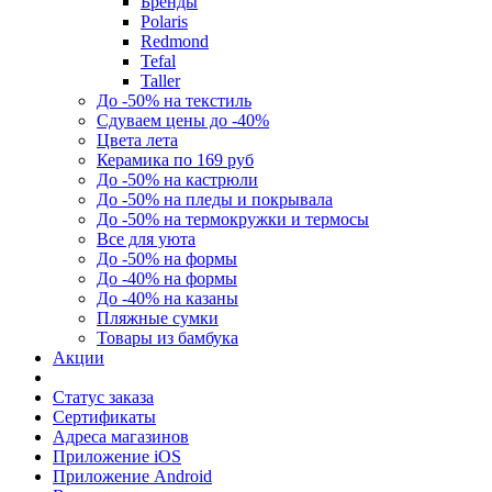
Бренды
Polaris
Redmond
Tefal
Taller
До -50% на текстиль
Сдуваем цены до -40%
Цвета лета
Керамика по 169 руб
До -50% на кастрюли
До -50% на пледы и покрывала
До -50% на термокружки и термосы
Все для уюта
До -50% на формы
До -40% на формы
До -40% на казаны
Пляжные сумки
Товары из бамбука
Акции
Статус заказа
Сертификаты
Адреса магазинов
Приложение iOS
Приложение Android