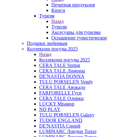
Печатная продукция
Книги
Туризм
Назад
Туризм
Аксесуары для туризма
Оснащение туристическое
Подарки любимым
Коллекции посуды 2025
Назад
Коллекции посуды 2025
CERA TALE Spring
CERA TALE Лимоны
DE'NASTIA DONNA
TULU PORSELEN Vendy
CERA TALE Авокадо
FARFORELLE Гуси
CERA TALE Оливки
LUCKY Мрамор
ND PLAY
TULU PORSELEN Galaxy
TUDOR ENGLAND
DE'NASTIA Синий
LUMINARC Лондон Топаз
LUMINARC Лондон Топаз