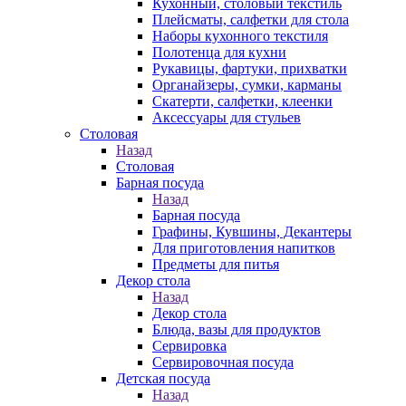
Кухонный, столовый текстиль
Плейсматы, салфетки для стола
Наборы кухонного текстиля
Полотенца для кухни
Рукавицы, фартуки, прихватки
Органайзеры, сумки, карманы
Скатерти, салфетки, клеенки
Аксессуары для стульев
Столовая
Назад
Столовая
Барная посуда
Назад
Барная посуда
Графины, Кувшины, Декантеры
Для приготовления напитков
Предметы для питья
Декор стола
Назад
Декор стола
Блюда, вазы для продуктов
Сервировка
Сервировочная посуда
Детская посуда
Назад