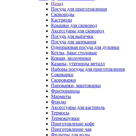
Назад
Посуда для приготовления
Сковороды
Кастрюли
Крышки для сковород
Аксессуары для сковород
Посуда для выпечки
Посуда для запекания
Одноразовая посуда для духовки
Котлы, баки столовые
Ковши, молочники
Казаны, утятницы металл
Наборы посуды для приготовления
Соковарки
Скороварки
Пароварки, мантоварки
Фритюрницы
Мармиты
Фондю
Аксессуары для кастрюль
Термосы
Термокружки
Приготовление кофе
Приготовление чая
Фильтры для воды