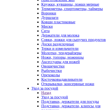
Кружки, кувшины, ложки мерные
Термометры, спиртометры, таймеры
Воронки
Дуршлаги
Ковши пластиковые
Миски
Сита
Держатели для молока
Совки, ложки для сыпучих продуктов
Доски разделочные
Терки и измельчители
Молотки, тендерайзеры
Ножи, топоры, ножницы
Аксессуары для ножей
Овощечистки
Рыбочистки
Орехоколы
Косточковыдавливатели
Открывалки, консервные ножи
Уход за посудой
Назад
Уход за посудой
Подставки, держатели для посуды
Подставки, держатели, клипсы для